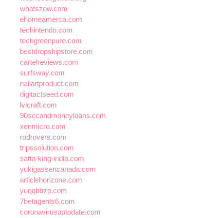
whatszow.com
ehomeamerca.com
techintendo.com
techgreenpure.com
bestdropshipstore.com
cartelreviews.com
surfsway.com
nailartproduct.com
digitactseed.com
lvlcraft.com
90secondmoneyloans.com
xenmicro.com
rodrovers.com
tripssolution.com
satta-king-india.com
yukigassencanada.com
articlehorizone.com
yuqqbbzp.com
7betagents6.com
coronavirusuptodate.com