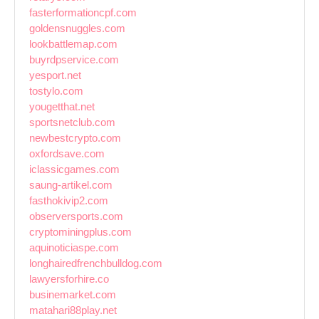
fasterformationcpf.com
goldensnuggles.com
lookbattlemap.com
buyrdpservice.com
yesport.net
tostylo.com
yougetthat.net
sportsnetclub.com
newbestcrypto.com
oxfordsave.com
iclassicgames.com
saung-artikel.com
fasthokivip2.com
observersports.com
cryptominingplus.com
aquinoticiaspe.com
longhairedfrenchbulldog.com
lawyersforhire.co
businemarket.com
matahari88play.net