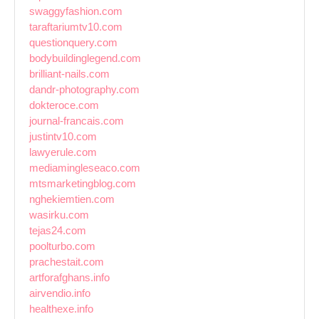
swaggyfashion.com
taraftariumtv10.com
questionquery.com
bodybuildinglegend.com
brilliant-nails.com
dandr-photography.com
dokteroce.com
journal-francais.com
justintv10.com
lawyerule.com
mediamingleseaco.com
mtsmarketingblog.com
nghekiemtien.com
wasirku.com
tejas24.com
poolturbo.com
prachestait.com
artforafghans.info
airvendio.info
healthexe.info