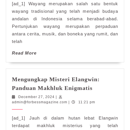
Lebih
[ad_1] Wayang merupakan salah satu bentuk
Dekat
wayang tradisional yang telah menjadi budaya
Wayang
andalan di Indonesia selama berabad-abad.
Tradisional
Pertunjukan wayang merupakan perpaduan
Indonesia
antara cerita, musik, dan boneka yang rumit, dan
telah
Read
Read More
More
Mengungkap Misteri Elangwin:
Mengungkap
Panduan Makhluk Enigmatis
Misteri
December
December 27, 2024
|
Elangwin:
27,
admin@forbessmagazine.com
admin@forbessmagazine.com
|
11:21 pm
Panduan
2024
Makhluk
[ad_1] Jauh di dalam hutan lebat Elangwin
Enigmatis
terdapat makhluk misterius yang telah