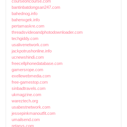
courseoncourse.com
bantinbatdongsan247.com
bahednog.info
bahenxgek.info
pertamaskre.com
threadsvideoandphotodownloader.com
techgiddy.com
usalivenetwork.com
jackpotrushonline.info
ucnewshindi.com
freecellphonedatabase.com
gamersrope.com
exellewebmedia.com
free-gamestop.com
sinbadtravels.com
ukmagzine.com
wareztech.org
usabestnetwork.com
jessepinkmanoutfit.com
umailsend.com
retarys.com