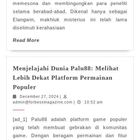
memesona dan membingungkan para peneliti
selama berabad-abad. Dikenal hanya sebagai
Elangwin, makhluk misterius ini telah lama
diselimuti kerahasiaan
Read
Read More
More
Menjelajahi Dunia Palu88: Melihat
Lebih Dekat Platform Permainan
Menjelajahi
Populer
Dunia
December
December 27, 2024
|
Palu88:
27,
admin@forbessmagazine.com
admin@forbessmagazine.com
|
10:52 am
Melihat
2024
Lebih
[ad_1] Palu88 adalah platform game populer
Dekat
yang telah membuat gebrakan di komunitas
Platform
game. Dengan beragam permainan dan fitur
Permainan