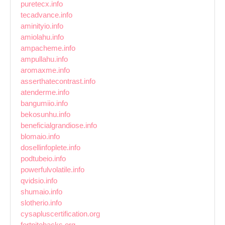
puretecx.info
tecadvance.info
aminityio.info
amiolahu.info
ampacheme.info
ampullahu.info
aromaxme.info
asserthatecontrast.info
atenderme.info
bangumiio.info
bekosunhu.info
beneficialgrandiose.info
blomaio.info
dosellinfoplete.info
podtubeio.info
powerfulvolatile.info
qvidsio.info
shumaio.info
slotherio.info
cysapluscertification.org
fortnitehacks.org