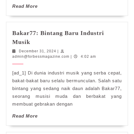
Read
Read More
More
Bakar77: Bintang Baru Industri
Bakar77:
Musik
Bintang
December
December 31, 2024
|
Baru
31,
admin@forbessmagazine.com
admin@forbessmagazine.com
|
4:02 am
Industri
2024
Musik
[ad_1] Di dunia industri musik yang serba cepat,
bakat-bakat baru selalu bermunculan. Salah satu
bintang yang sedang naik daun adalah Bakar77,
seorang musisi muda dan berbakat yang
membuat gebrakan dengan
Read
Read More
More