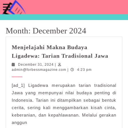
Skip
Open
to
content
Button
Month:
December 2024
Menjelajahi Makna Budaya
Menjel
Ligadewa: Tarian Tradisional Jawa
Makna
December
December 31, 2024
|
Buday
31,
admin@forbessmagazine.com
admin@forbessmagazine.com
|
4:23 pm
Ligade
2024
Tarian
[ad_1] Ligadewa merupakan tarian tradisional
Tradisi
Jawa yang mempunyai nilai budaya penting di
Jawa
Indonesia. Tarian ini ditampilkan sebagai bentuk
cerita, sering kali menggambarkan kisah cinta,
keberanian, dan kepahlawanan. Melalui gerakan
anggun