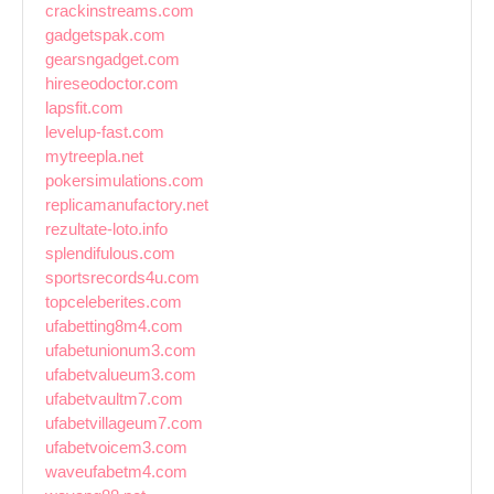
crackinstreams.com
gadgetspak.com
gearsngadget.com
hireseodoctor.com
lapsfit.com
levelup-fast.com
mytreepla.net
pokersimulations.com
replicamanufactory.net
rezultate-loto.info
splendifulous.com
sportsrecords4u.com
topceleberites.com
ufabetting8m4.com
ufabetunionum3.com
ufabetvalueum3.com
ufabetvaultm7.com
ufabetvillageum7.com
ufabetvoicem3.com
waveufabetm4.com