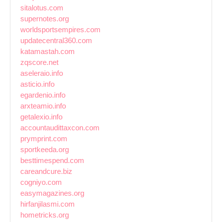
sitalotus.com
supernotes.org
worldsportsempires.com
updatecentral360.com
katamastah.com
zqscore.net
aseleraio.info
asticio.info
egardenio.info
arxteamio.info
getalexio.info
accountaudittaxcon.com
prymprint.com
sportkeeda.org
besttimespend.com
careandcure.biz
cogniyo.com
easymagazines.org
hirfanjilasmi.com
hometricks.org