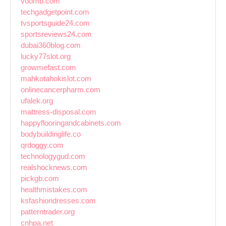
voomb.com
techgadgetpoint.com
tvsportsguide24.com
sportsreviews24.com
dubai360blog.com
lucky77slot.org
growmefast.com
mahkotahokislot.com
onlinecancerpharm.com
ufalek.org
mattress-disposal.com
happyflooringandcabinets.com
bodybuildinglife.co
qrdoggy.com
technologygud.com
realshocknews.com
pickgb.com
healthmistakes.com
ksfashiondresses.com
patterntrader.org
cnhpa.net