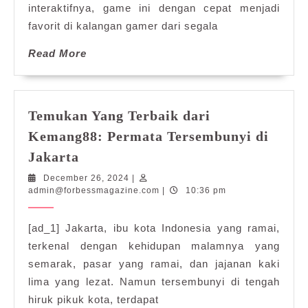
interaktifnya, game ini dengan cepat menjadi
Populer
favorit di kalangan gamer dari segala
Read
Read More
More
Temukan Yang Terbaik dari
Kemang88: Permata Tersembunyi di
Temukan
Jakarta
Yang
December
December 26, 2024
|
Terbaik
26,
admin@forbessmagazine.com
admin@forbessmagazine.com
|
10:36 pm
dari
2024
Kemang88:
[ad_1] Jakarta, ibu kota Indonesia yang ramai,
Permata
terkenal dengan kehidupan malamnya yang
Tersembunyi
semarak, pasar yang ramai, dan jajanan kaki
di
lima yang lezat. Namun tersembunyi di tengah
Jakarta
hiruk pikuk kota, terdapat