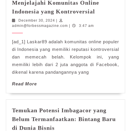
Menjelajahi Komunitas Online
Inside
Indonesia yang Kontroversial
the
December
December 30, 2024
|
World
30,
admin@forbessmagazine.com
admin@forbessmagazine.com
|
3:47 am
of
2024
Laskar89:
[ad_1] Laskar89 adalah komunitas online populer
Menjelajahi
di Indonesia yang memiliki reputasi kontroversial
Komunitas
dan memecah belah. Kelompok ini, yang
Online
memiliki lebih dari 2 juta anggota di Facebook,
Indonesia
dikenal karena pandangannya yang
yang
Kontroversia
Read
Read More
More
Temukan Potensi Imbagacor yang
Belum Termanfaatkan: Bintang Baru
Temukan
di Dunia Bisnis