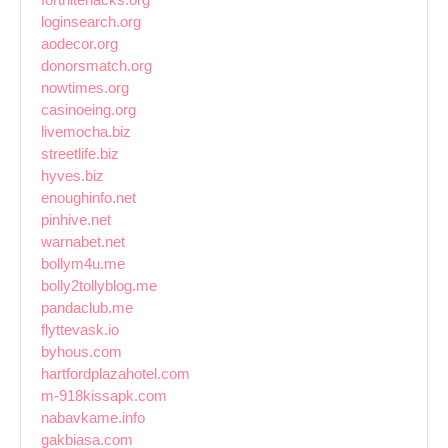
loginsearch.org
aodecor.org
donorsmatch.org
nowtimes.org
casinoeing.org
livemocha.biz
streetlife.biz
hyves.biz
enoughinfo.net
pinhive.net
warnabet.net
bollym4u.me
bolly2tollyblog.me
pandaclub.me
flyttevask.io
byhous.com
hartfordplazahotel.com
m-918kissapk.com
nabavkame.info
gakbiasa.com