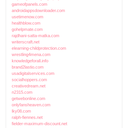
gameofpanels.com
androidappsdownloader.com
usetimenow.com
healthblow.com
gohelpmate.com
rajdhani-satta-matka.com
writerscraft.net
elearning-childprotection.com
wrestling4mena.com
knowledgeforall.info
brand2lastio.com
usadigitalservices.com
socialhoppers.com
creativedream.net
n2315.com
getwebonline.com
onlyfansheaven.com
lky08.com
ralph-fiennes.net
fielder-maximum-discount.net