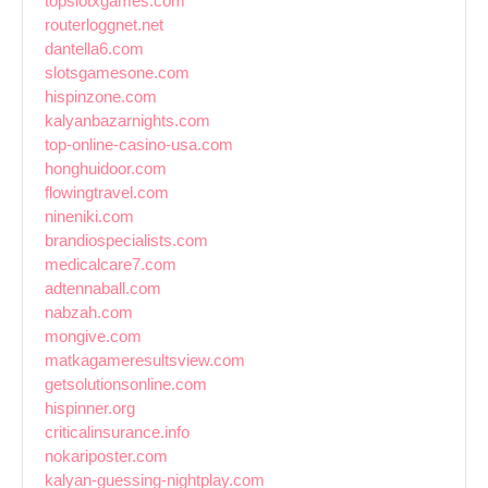
topslotxgames.com
routerloggnet.net
dantella6.com
slotsgamesone.com
hispinzone.com
kalyanbazarnights.com
top-online-casino-usa.com
honghuidoor.com
flowingtravel.com
nineniki.com
brandiospecialists.com
medicalcare7.com
adtennaball.com
nabzah.com
mongive.com
matkagameresultsview.com
getsolutionsonline.com
hispinner.org
criticalinsurance.info
nokariposter.com
kalyan-guessing-nightplay.com