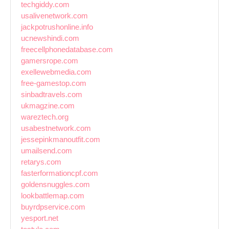
techgiddy.com
usalivenetwork.com
jackpotrushonline.info
ucnewshindi.com
freecellphonedatabase.com
gamersrope.com
exellewebmedia.com
free-gamestop.com
sinbadtravels.com
ukmagzine.com
wareztech.org
usabestnetwork.com
jessepinkmanoutfit.com
umailsend.com
retarys.com
fasterformationcpf.com
goldensnuggles.com
lookbattlemap.com
buyrdpservice.com
yesport.net