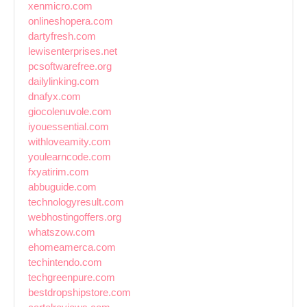
xenmicro.com
onlineshopera.com
dartyfresh.com
lewisenterprises.net
pcsoftwarefree.org
dailylinking.com
dnafyx.com
giocolenuvole.com
iyouessential.com
withloveamity.com
youlearncode.com
fxyatirim.com
abbuguide.com
technologyresult.com
webhostingoffers.org
whatszow.com
ehomeamerca.com
techintendo.com
techgreenpure.com
bestdropshipstore.com