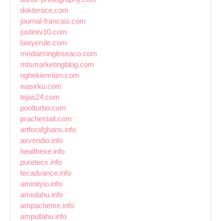
dokteroce.com
journal-francais.com
justintv10.com
lawyerule.com
mediamingleseaco.com
mtsmarketingblog.com
nghekiemtien.com
wasirku.com
tejas24.com
poolturbo.com
prachestait.com
artforafghans.info
airvendio.info
healthexe.info
puretecx.info
tecadvance.info
aminityio.info
amiolahu.info
ampacheme.info
ampullahu.info