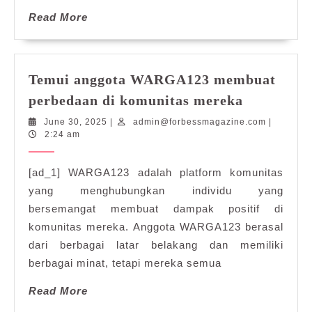
Gaming
Read
Read More
Online
More
Temui anggota WARGA123 membuat
Temui
perbedaan di komunitas mereka
anggota
June
admin@fo
June 30, 2025
|
admin@forbessmagazine.com
|
WARGA12
30,
2:24 am
membuat
2025
perbedaan
[ad_1] WARGA123 adalah platform komunitas
di
yang menghubungkan individu yang
komunitas
bersemangat membuat dampak positif di
mereka
komunitas mereka. Anggota WARGA123 berasal
dari berbagai latar belakang dan memiliki
berbagai minat, tetapi mereka semua
Read
Read More
More