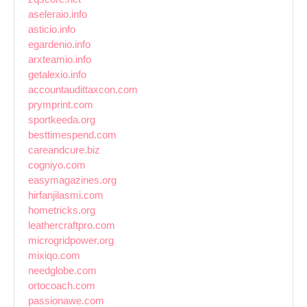
aseleraio.info
asticio.info
egardenio.info
arxteamio.info
getalexio.info
accountaudittaxcon.com
prymprint.com
sportkeeda.org
besttimespend.com
careandcure.biz
cogniyo.com
easymagazines.org
hirfanjilasmi.com
hometricks.org
leathercraftpro.com
microgridpower.org
mixiqo.com
needglobe.com
ortocoach.com
passionawe.com