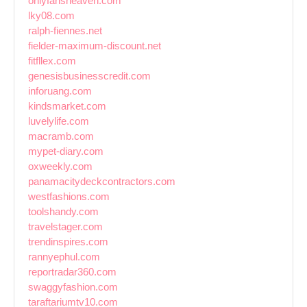
onlyfansheaven.com
lky08.com
ralph-fiennes.net
fielder-maximum-discount.net
fitfllex.com
genesisbusinesscredit.com
inforuang.com
kindsmarket.com
luvelylife.com
macramb.com
mypet-diary.com
oxweekly.com
panamacitydeckcontractors.com
westfashions.com
toolshandy.com
travelstager.com
trendinspires.com
rannyephul.com
reportradar360.com
swaggyfashion.com
taraftariumtv10.com