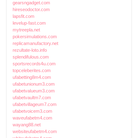
gearsngadget.com
hireseodoctor.com
lapsfit.com
levelup-fast.com
mytreepla.net
pokersimulations.com
replicamanufactory.net
rezultate-loto.info
splendifulous.com
sportsrecords4u.com
topceleberites.com
ufabetting8m4.com
ufabetunionum3.com
ufabetvalueum3.com
ufabetvaultm7.com
ufabetvillageum7.com
ufabetvoicem3.com
waveufabetm4.com
wayang88.net
websiteufabetm4.com