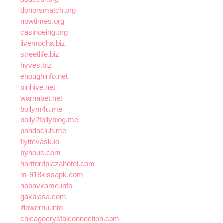
donorsmatch.org
nowtimes.org
casinoeing.org
livemocha.biz
streetlife.biz
hyves.biz
enoughinfo.net
pinhive.net
warnabet.net
bollym4u.me
bolly2tollyblog.me
pandaclub.me
flyttevask.io
byhous.com
hartfordplazahotel.com
m-918kissapk.com
nabavkame.info
gakbiasa.com
iflowerhu.info
chicagocrystalconnection.com