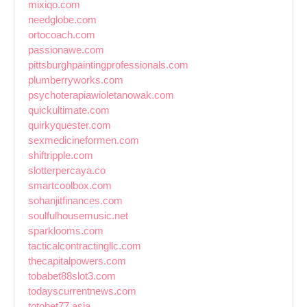
mixiqo.com
needglobe.com
ortocoach.com
passionawe.com
pittsburghpaintingprofessionals.com
plumberryworks.com
psychoterapiawioletanowak.com
quickultimate.com
quirkyquester.com
sexmedicineformen.com
shiftripple.com
slotterpercaya.co
smartcoolbox.com
sohanjitfinances.com
soulfulhousemusic.net
sparklooms.com
tacticalcontractingllc.com
thecapitalpowers.com
tobabet88slot3.com
todayscurrentnews.com
totobet77.asia