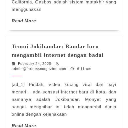
California, Gasbos adalah sistem mutakhir yang
menggunakan
Read
Read More
More
Temui Jokibandar: Bandar lucu
Temui
mengambil internet dengan badai
Jokiband
February
February 24, 2025
|
Bandar
24,
admin@forbessmagazine.com
admin@forbessmagazine.com
|
6:11 am
lucu
2025
mengamb
[ad_1] Pindah, video kucing viral dan bayi
internet
menari – ada sensasi internet baru di kota, dan
dengan
namanya adalah Jokibandar. Monyet yang
badai
sangat menghibur ini telah mengambil dunia
online dengan kejenakaan
Read
Read More