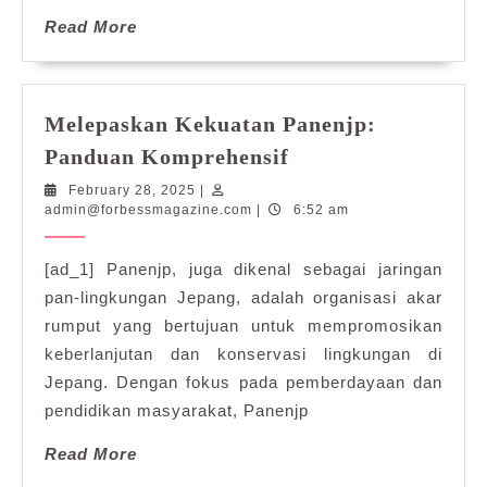
Read
Read More
More
Melepaskan Kekuatan Panenjp:
Melepaskan
Panduan Komprehensif
Kekuatan
February
February 28, 2025
|
Panenjp:
28,
admin@forbessmagazine.com
admin@forbessmagazine.com
|
6:52 am
Panduan
2025
Komprehensif
[ad_1] Panenjp, juga dikenal sebagai jaringan
pan-lingkungan Jepang, adalah organisasi akar
rumput yang bertujuan untuk mempromosikan
keberlanjutan dan konservasi lingkungan di
Jepang. Dengan fokus pada pemberdayaan dan
pendidikan masyarakat, Panenjp
Read
Read More
More