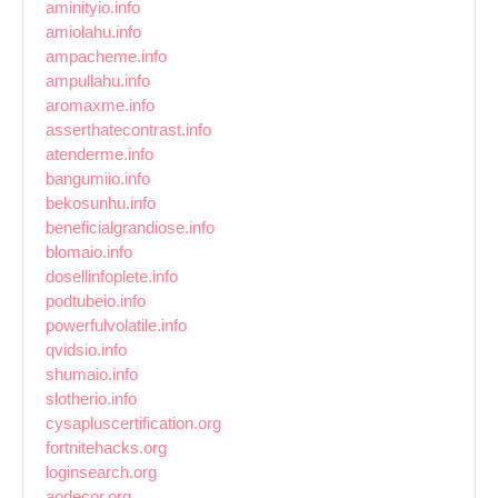
aminityio.info
amiolahu.info
ampacheme.info
ampullahu.info
aromaxme.info
asserthatecontrast.info
atenderme.info
bangumiio.info
bekosunhu.info
beneficialgrandiose.info
blomaio.info
dosellinfoplete.info
podtubeio.info
powerfulvolatile.info
qvidsio.info
shumaio.info
slotherio.info
cysapluscertification.org
fortnitehacks.org
loginsearch.org
aodecor.org