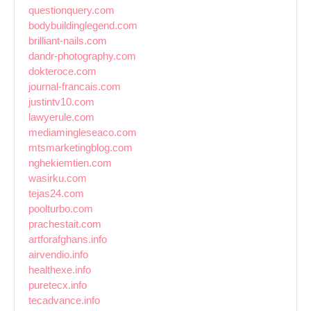
questionquery.com
bodybuildinglegend.com
brilliant-nails.com
dandr-photography.com
dokteroce.com
journal-francais.com
justintv10.com
lawyerule.com
mediamingleseaco.com
mtsmarketingblog.com
nghekiemtien.com
wasirku.com
tejas24.com
poolturbo.com
prachestait.com
artforafghans.info
airvendio.info
healthexe.info
puretecx.info
tecadvance.info