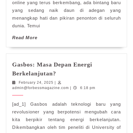
online yang terus berkembang, ada bintang baru
Dunia
yang sedang naik daun di adegan yang
Influencer
menangkap hati dan pikiran penonton di seluruh
Online
dunia. Temui
Read
Read More
More
Gasbos: Masa Depan Energi
Gasbos:
Berkelanjutan?
Masa
February
February 24, 2025
|
Depan
24,
admin@forbessmagazine.com
admin@forbessmagazine.com
|
6:18 pm
Energi
2025
Berkelanjutan?
[ad_1] Gasbos adalah teknologi baru yang
revolusioner yang berpotensi mengubah cara
kita berpikir tentang energi berkelanjutan.
Dikembangkan oleh tim peneliti di University of