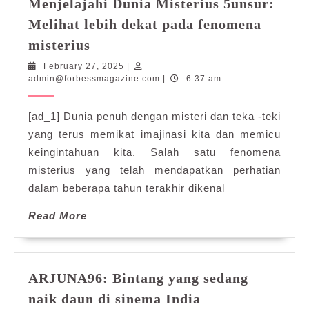
Menjelajahi Dunia Misterius 5unsur:
Melihat lebih dekat pada fenomena
Menjelajahi
misterius
Dunia
February
February 27, 2025
|
Misterius
27,
admin@forbessmagazine.com
admin@forbessmagazine.com
|
6:37 am
5unsur:
2025
Melihat
[ad_1] Dunia penuh dengan misteri dan teka -teki
lebih
yang terus memikat imajinasi kita dan memicu
dekat
keingintahuan kita. Salah satu fenomena
pada
misterius yang telah mendapatkan perhatian
fenomena
dalam beberapa tahun terakhir dikenal
misterius
Read
Read More
More
ARJUNA96: Bintang yang sedang
ARJUNA96:
naik daun di sinema India