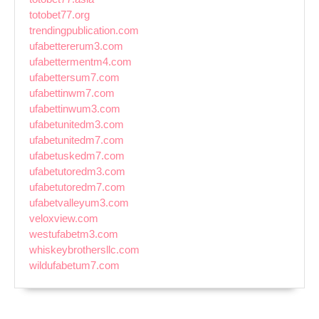
totobet77.org
trendingpublication.com
ufabettererum3.com
ufabettermentm4.com
ufabettersum7.com
ufabettinwm7.com
ufabettinwum3.com
ufabetunitedm3.com
ufabetunitedm7.com
ufabetuskedm7.com
ufabetutoredm3.com
ufabetutoredm7.com
ufabetvalleyum3.com
veloxview.com
westufabetm3.com
whiskeybrothersllc.com
wildufabetum7.com