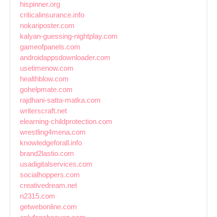
hispinner.org
criticalinsurance.info
nokariposter.com
kalyan-guessing-nightplay.com
gameofpanels.com
androidappsdownloader.com
usetimenow.com
healthblow.com
gohelpmate.com
rajdhani-satta-matka.com
writerscraft.net
elearning-childprotection.com
wrestling4mena.com
knowledgeforall.info
brand2lastio.com
usadigitalservices.com
socialhoppers.com
creativedream.net
n2315.com
getwebonline.com