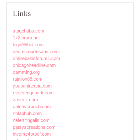
Links
stagehubs.com
1x2forum.net
login99bet.com
secretcourtesans.com
onlinebahisforum1.com
chicagoheadline.com
camming.org
rajalion88.com
goupuntacana.com
riversedgepark.com
zaseez.com
catchycrunch.com
nofaphub.com
nefertitingalls.com
patsyscreations.com
income4proof.com