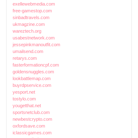
exellewebmedia.com
free-gamestop.com
sinbadtravels.com
ukmagzine.com
wareztech.org
usabestnetwork.com
jessepinkmanoutfit.com
umailsend.com
retarys.com
fasterformationcpf.com
goldensnuggles.com
lookbattlemap.com
buyrdpservice.com
yesport.net
tostylo.com
yougetthat.net
sportsnetclub.com
newbestcrypto.com
oxfordsave.com
iclassicgames.com