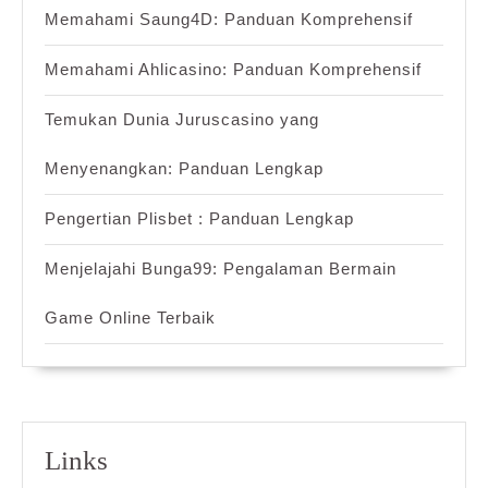
Memahami Saung4D: Panduan Komprehensif
Memahami Ahlicasino: Panduan Komprehensif
Temukan Dunia Juruscasino yang
Menyenangkan: Panduan Lengkap
Pengertian Plisbet : Panduan Lengkap
Menjelajahi Bunga99: Pengalaman Bermain
Game Online Terbaik
Links