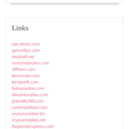
Links
uae-times.com
gamerifys.com
inspiratif.net
vsmsnetworks.com
offthem.com
ibommatv.com
techporfit.com
bekasionline.com
nbusinessplan.com
greenlife360.com
cantshoutitout.com
expressufabet.biz
mypuertoplata.net
thepioneerxpress.com