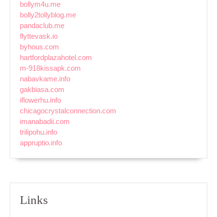
bollym4u.me
bolly2tollyblog.me
pandaclub.me
flyttevask.io
byhous.com
hartfordplazahotel.com
m-918kissapk.com
nabavkame.info
gakbiasa.com
iflowerhu.info
chicagocrystalconnection.com
imanabadii.com
trilipohu.info
appruptio.info
Links