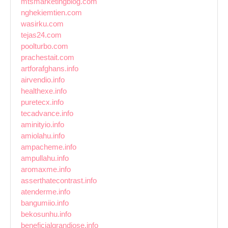
mtsmarketingblog.com
nghekiemtien.com
wasirku.com
tejas24.com
poolturbo.com
prachestait.com
artforafghans.info
airvendio.info
healthexe.info
puretecx.info
tecadvance.info
aminityio.info
amiolahu.info
ampacheme.info
ampullahu.info
aromaxme.info
asserthatecontrast.info
atenderme.info
bangumiio.info
bekosunhu.info
beneficialgrandiose.info