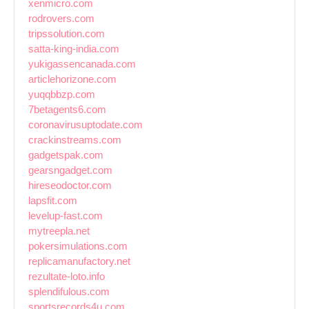
xenmicro.com
rodrovers.com
tripssolution.com
satta-king-india.com
yukigassencanada.com
articlehorizone.com
yuqqbbzp.com
7betagents6.com
coronavirusuptodate.com
crackinstreams.com
gadgetspak.com
gearsngadget.com
hireseodoctor.com
lapsfit.com
levelup-fast.com
mytreepla.net
pokersimulations.com
replicamanufactory.net
rezultate-loto.info
splendifulous.com
sportsrecords4u.com