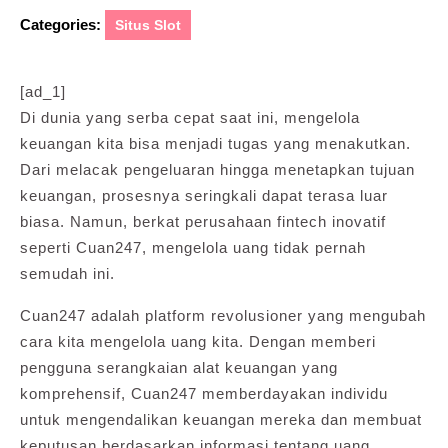
Categories:
Situs Slot
[ad_1]
Di dunia yang serba cepat saat ini, mengelola
keuangan kita bisa menjadi tugas yang menakutkan.
Dari melacak pengeluaran hingga menetapkan tujuan
keuangan, prosesnya seringkali dapat terasa luar
biasa. Namun, berkat perusahaan fintech inovatif
seperti Cuan247, mengelola uang tidak pernah
semudah ini.
Cuan247 adalah platform revolusioner yang mengubah
cara kita mengelola uang kita. Dengan memberi
pengguna serangkaian alat keuangan yang
komprehensif, Cuan247 memberdayakan individu
untuk mengendalikan keuangan mereka dan membuat
keputusan berdasarkan informasi tentang uang