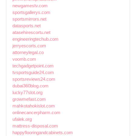
newgamestv.com
sportsgallerys.com
sportsmirrors.net
datasports.net
atasehirescortu.net
engineeringtechub.com
jerryescorts.com
attorneylegal.co
voomb.com
techgadgetpoint.com
tvsportsguide24.com
sportsreviews24.com
dubai360blog.com
lucky77slot.org
growmefast.com
mahkotahokislot.com
onlinecancerpharm.com
ufalek.org
mattress-disposal.com
happyflooringandcabinets.com