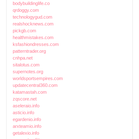
bodybuildinglife.co
qrdoggy.com
technologygud.com
realshocknews.com
pickgb.com
healthmistakes.com
ksfashiondresses.com
patterntrader.org
cnhpa.net
sitalotus.com
supernotes.org
worldsportsempires.com
updatecentral360.com
katamastah.com
zqscore.net
aseleraio.info
asticio.info
egardenio.info
arxteamio.info
getalexio.info