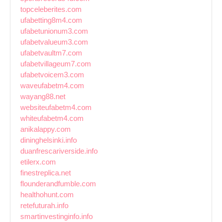
topceleberites.com
ufabetting8m4.com
ufabetunionum3.com
ufabetvalueum3.com
ufabetvaultm7.com
ufabetvillageum7.com
ufabetvoicem3.com
waveufabetm4.com
wayang88.net
websiteufabetm4.com
whiteufabetm4.com
anikalappy.com
dininghelsinki.info
duanfrescariverside.info
etilerx.com
finestreplica.net
flounderandfumble.com
healthohunt.com
retefuturah.info
smartinvestinginfo.info