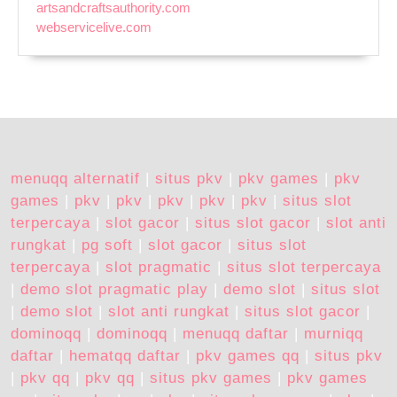
artsandcraftsauthority.com
webservicelive.com
menuqq alternatif
|
situs pkv
|
pkv games
|
pkv
games
|
pkv
|
pkv
|
pkv
|
pkv
|
pkv
|
situs slot
terpercaya
|
slot gacor
|
situs slot gacor
|
slot anti
rungkat
|
pg soft
|
slot gacor
|
situs slot
terpercaya
|
slot pragmatic
|
situs slot terpercaya
|
demo slot pragmatic play
|
demo slot
|
situs slot
|
demo slot
|
slot anti rungkat
|
situs slot gacor
|
dominoqq
|
dominoqq
|
menuqq daftar
|
murniqq
daftar
|
hematqq daftar
|
pkv games qq
|
situs pkv
|
pkv qq
|
pkv qq
|
situs pkv games
|
pkv games