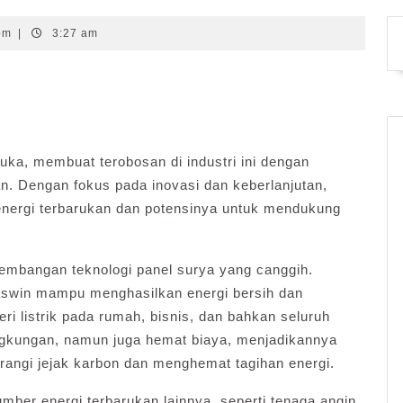
admin@forbessmagazine.com
om
|
3:27 am
ka, membuat terobosan di industri ini dengan
an. Dengan fokus pada inovasi dan keberlanjutan,
 energi terbarukan dan potensinya untuk mendukung
embangan teknologi panel surya yang canggih.
swin mampu menghasilkan energi bersih dan
i listrik pada rumah, bisnis, dan bahkan seluruh
ingkungan, namun juga hemat biaya, menjadikannya
rangi jejak karbon dan menghemat tagihan energi.
mber energi terbarukan lainnya, seperti tenaga angin