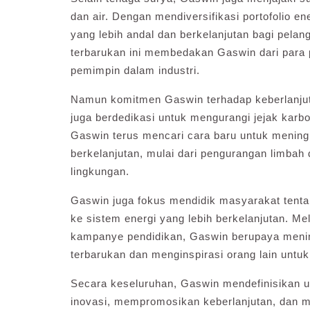
dan air. Dengan mendiversifikasi portofolio 
yang lebih andal dan berkelanjutan bagi pela
terbarukan ini membedakan Gaswin dari para
pemimpin dalam industri.
Namun komitmen Gaswin terhadap keberlanjut
juga berdedikasi untuk mengurangi jejak kar
Gaswin terus mencari cara baru untuk mening
berkelanjutan, mulai dari pengurangan limbah
lingkungan.
Gaswin juga fokus mendidik masyarakat tentan
ke sistem energi yang lebih berkelanjutan. M
kampanye pendidikan, Gaswin berupaya menin
terbarukan dan menginspirasi orang lain untuk
Secara keseluruhan, Gaswin mendefinisikan u
inovasi, mempromosikan keberlanjutan, dan men