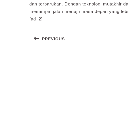
dan terbarukan. Dengan teknologi mutakhir da
memimpin jalan menuju masa depan yang lebih
[ad_2]
Post
PREVIOUS
navigation
Previous
post: