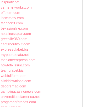
inspiratif.net
vsmsnetworks.com
offthem.com
ibommatv.com
techporfit.com
bekasionline.com
nbusinessplan.com
greenlife360.com
cantshoutitout.com
expressufabet.biz
mypuertoplata.net
thepioneerxpress.com
howtofixissue.com
teamufabet.biz
webfullform.com
allviddownload.com
decorsmag.com
gamblingcasinonews.com
universitiesofamerica.net
progameofbrands.com