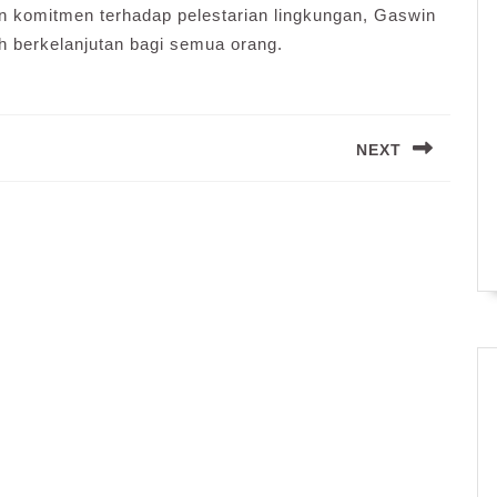
n komitmen terhadap pelestarian lingkungan, Gaswin
 berkelanjutan bagi semua orang.
NEXT
Next
post: