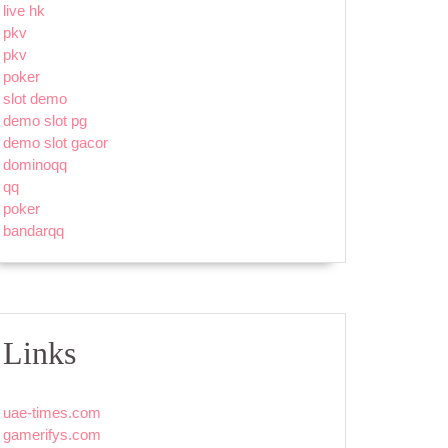
live hk
pkv
pkv
poker
slot demo
demo slot pg
demo slot gacor
dominoqq
qq
poker
bandarqq
Links
uae-times.com
gamerifys.com