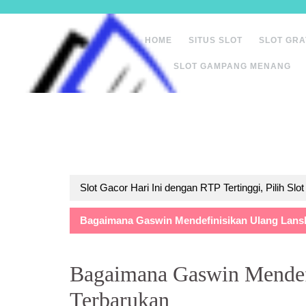
Skip
to
content
HOME
SITUS SLOT
SLOT GRA
SLOT GAMPANG MENANG
Slot Gacor Hari Ini dengan RTP Tertinggi, Pilih Sl
Bagaimana Gaswin Mendefinisikan Ulang Lans
Bagaimana Gaswin Mendef
Terbarukan