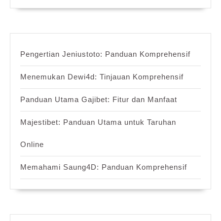
Pengertian Jeniustoto: Panduan Komprehensif
Menemukan Dewi4d: Tinjauan Komprehensif
Panduan Utama Gajibet: Fitur dan Manfaat
Majestibet: Panduan Utama untuk Taruhan
Online
Memahami Saung4D: Panduan Komprehensif