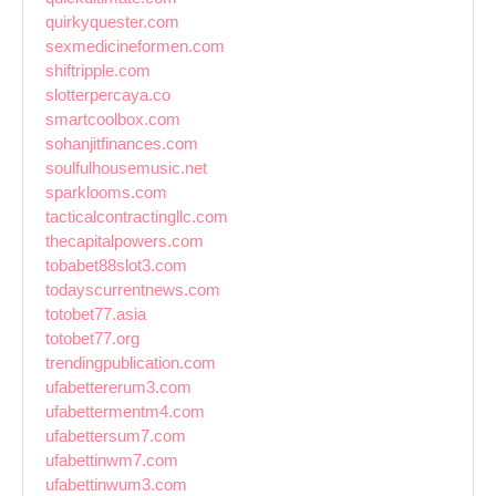
quirkyquester.com
sexmedicineformen.com
shiftripple.com
slotterpercaya.co
smartcoolbox.com
sohanjitfinances.com
soulfulhousemusic.net
sparklooms.com
tacticalcontractingllc.com
thecapitalpowers.com
tobabet88slot3.com
todayscurrentnews.com
totobet77.asia
totobet77.org
trendingpublication.com
ufabettererum3.com
ufabettermentm4.com
ufabettersum7.com
ufabettinwm7.com
ufabettinwum3.com