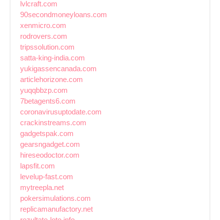
lvlcraft.com
90secondmoneyloans.com
xenmicro.com
rodrovers.com
tripssolution.com
satta-king-india.com
yukigassencanada.com
articlehorizone.com
yuqqbbzp.com
7betagents6.com
coronavirusuptodate.com
crackinstreams.com
gadgetspak.com
gearsngadget.com
hireseodoctor.com
lapsfit.com
levelup-fast.com
mytreepla.net
pokersimulations.com
replicamanufactory.net
rezultate-loto.info