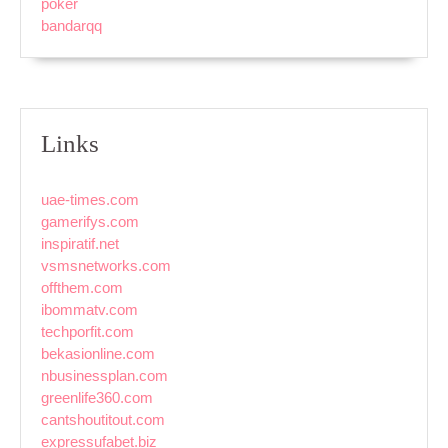
poker
bandarqq
Links
uae-times.com
gamerifys.com
inspiratif.net
vsmsnetworks.com
offthem.com
ibommatv.com
techporfit.com
bekasionline.com
nbusinessplan.com
greenlife360.com
cantshoutitout.com
expressufabet.biz