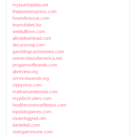
mypuertoplata.net
thepioneerxpress.com
howtofixissue.com
teamufabet.biz
webfullform.com
allviddownload.com
decorsmag.com
gamblingcasinonews.com
universitiesofamerica.net
progameofbrands.com
qbreview.org
servicewueste.org
zippyrevs.com
matkanumbernow.com
myjobcirculars.com
healthmoreoverfitness.com
topslotxgames.com
routerloggnet.net
dantella6.com
slotsgamesone.com