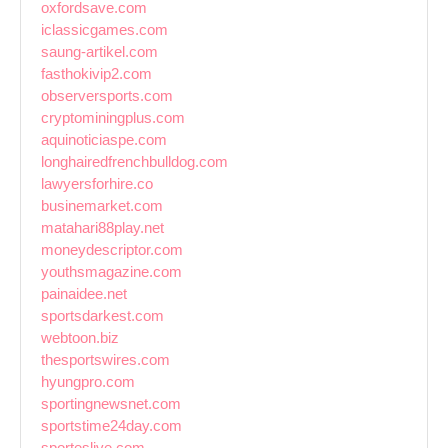
oxfordsave.com
iclassicgames.com
saung-artikel.com
fasthokivip2.com
observersports.com
cryptominingplus.com
aquinoticiaspe.com
longhairedfrenchbulldog.com
lawyersforhire.co
businemarket.com
matahari88play.net
moneydescriptor.com
youthsmagazine.com
painaidee.net
sportsdarkest.com
webtoon.biz
thesportswires.com
hyungpro.com
sportingnewsnet.com
sportstime24day.com
sporteslive.com