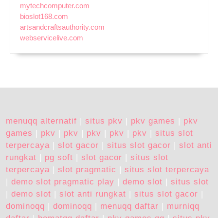
mytechcomputer.com
bioslot168.com
artsandcraftsauthority.com
webservicelive.com
menuqq alternatif
|
situs pkv
|
pkv games
|
pkv
games
|
pkv
|
pkv
|
pkv
|
pkv
|
pkv
|
situs slot
terpercaya
|
slot gacor
|
situs slot gacor
|
slot anti
rungkat
|
pg soft
|
slot gacor
|
situs slot
terpercaya
|
slot pragmatic
|
situs slot terpercaya
|
demo slot pragmatic play
|
demo slot
|
situs slot
|
demo slot
|
slot anti rungkat
|
situs slot gacor
|
dominoqq
|
dominoqq
|
menuqq daftar
|
murniqq