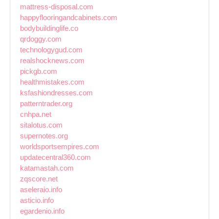
mattress-disposal.com
happyflooringandcabinets.com
bodybuildinglife.co
qrdoggy.com
technologygud.com
realshocknews.com
pickgb.com
healthmistakes.com
ksfashiondresses.com
patterntrader.org
cnhpa.net
sitalotus.com
supernotes.org
worldsportsempires.com
updatecentral360.com
katamastah.com
zqscore.net
aseleraio.info
asticio.info
egardenio.info