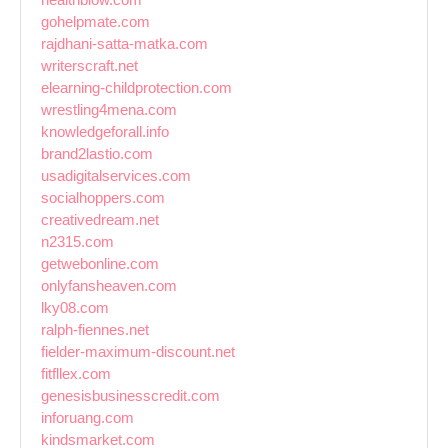
gohelpmate.com
rajdhani-satta-matka.com
writerscraft.net
elearning-childprotection.com
wrestling4mena.com
knowledgeforall.info
brand2lastio.com
usadigitalservices.com
socialhoppers.com
creativedream.net
n2315.com
getwebonline.com
onlyfansheaven.com
lky08.com
ralph-fiennes.net
fielder-maximum-discount.net
fitfllex.com
genesisbusinesscredit.com
inforuang.com
kindsmarket.com