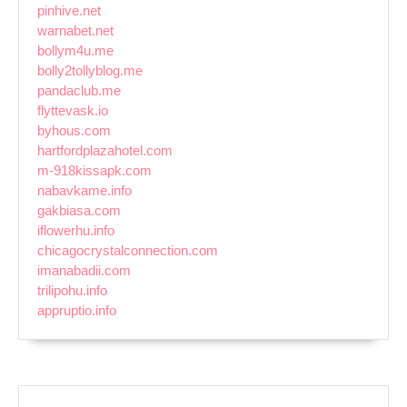
pinhive.net
warnabet.net
bollym4u.me
bolly2tollyblog.me
pandaclub.me
flyttevask.io
byhous.com
hartfordplazahotel.com
m-918kissapk.com
nabavkame.info
gakbiasa.com
iflowerhu.info
chicagocrystalconnection.com
imanabadii.com
trilipohu.info
appruptio.info