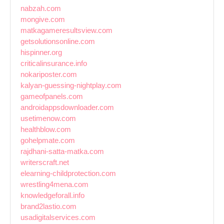
nabzah.com
mongive.com
matkagameresultsview.com
getsolutionsonline.com
hispinner.org
criticalinsurance.info
nokariposter.com
kalyan-guessing-nightplay.com
gameofpanels.com
androidappsdownloader.com
usetimenow.com
healthblow.com
gohelpmate.com
rajdhani-satta-matka.com
writerscraft.net
elearning-childprotection.com
wrestling4mena.com
knowledgeforall.info
brand2lastio.com
usadigitalservices.com