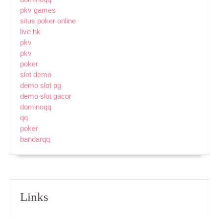
pkv games
situs poker online
live hk
pkv
pkv
poker
slot demo
demo slot pg
demo slot gacor
dominoqq
qq
poker
bandarqq
Links