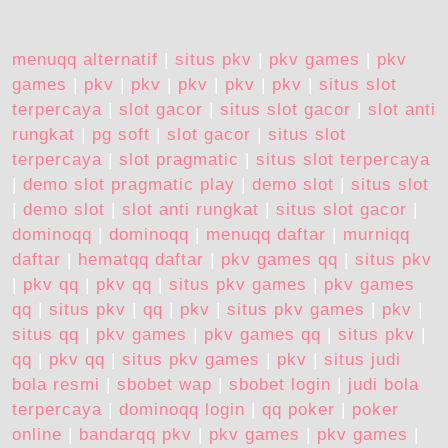
menuqq alternatif
|
situs pkv
|
pkv games
|
pkv
games
|
pkv
|
pkv
|
pkv
|
pkv
|
pkv
|
situs slot
terpercaya
|
slot gacor
|
situs slot gacor
|
slot anti
rungkat
|
pg soft
|
slot gacor
|
situs slot
terpercaya
|
slot pragmatic
|
situs slot terpercaya
|
demo slot pragmatic play
|
demo slot
|
situs slot
|
demo slot
|
slot anti rungkat
|
situs slot gacor
|
dominoqq
|
dominoqq
|
menuqq daftar
|
murniqq
daftar
|
hematqq daftar
|
pkv games qq
|
situs pkv
|
pkv qq
|
pkv qq
|
situs pkv games
|
pkv games
qq
|
situs pkv
|
qq
|
pkv
|
situs pkv games
|
pkv
|
situs qq
|
pkv games
|
pkv games qq
|
situs pkv
|
qq
|
pkv qq
|
situs pkv games
|
pkv
|
situs judi
bola resmi
|
sbobet wap
|
sbobet login
|
judi bola
terpercaya
|
dominoqq login
|
qq poker
|
poker
online
|
bandarqq pkv
|
pkv games
|
pkv games
|