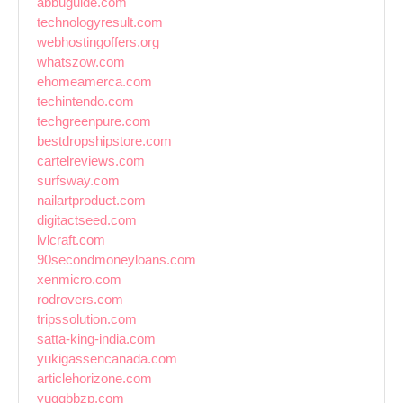
abbuguide.com
technologyresult.com
webhostingoffers.org
whatszow.com
ehomeamerca.com
techintendo.com
techgreenpure.com
bestdropshipstore.com
cartelreviews.com
surfsway.com
nailartproduct.com
digitactseed.com
lvlcraft.com
90secondmoneyloans.com
xenmicro.com
rodrovers.com
tripssolution.com
satta-king-india.com
yukigassencanada.com
articlehorizone.com
yuqqbbzp.com