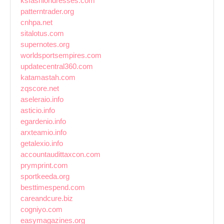
ksfashiondresses.com
patterntrader.org
cnhpa.net
sitalotus.com
supernotes.org
worldsportsempires.com
updatecentral360.com
katamastah.com
zqscore.net
aseleraio.info
asticio.info
egardenio.info
arxteamio.info
getalexio.info
accountaudittaxcon.com
prymprint.com
sportkeeda.org
besttimespend.com
careandcure.biz
cogniyo.com
easymagazines.org