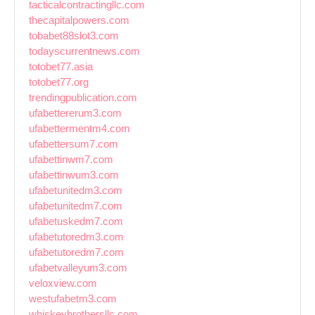
tacticalcontractingllc.com
thecapitalpowers.com
tobabet88slot3.com
todayscurrentnews.com
totobet77.asia
totobet77.org
trendingpublication.com
ufabettererum3.com
ufabettermentm4.com
ufabettersum7.com
ufabettinwm7.com
ufabettinwum3.com
ufabetunitedm3.com
ufabetunitedm7.com
ufabetuskedm7.com
ufabetutoredm3.com
ufabetutoredm7.com
ufabetvalleyum3.com
veloxview.com
westufabetm3.com
whiskeybrothersllc.com