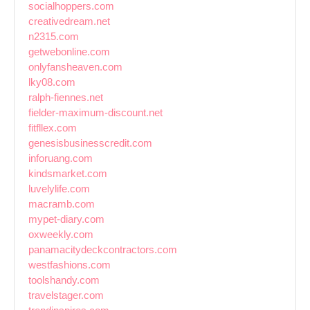
socialhoppers.com
creativedream.net
n2315.com
getwebonline.com
onlyfansheaven.com
lky08.com
ralph-fiennes.net
fielder-maximum-discount.net
fitfllex.com
genesisbusinesscredit.com
inforuang.com
kindsmarket.com
luvelylife.com
macramb.com
mypet-diary.com
oxweekly.com
panamacitydeckcontractors.com
westfashions.com
toolshandy.com
travelstager.com