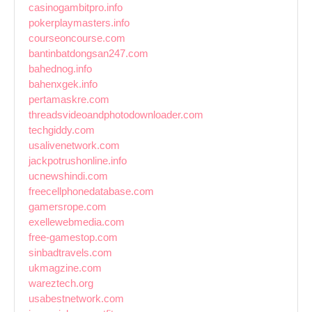
casinogambitpro.info
pokerplaymasters.info
courseoncourse.com
bantinbatdongsan247.com
bahednog.info
bahenxgek.info
pertamaskre.com
threadsvideoandphotodownloader.com
techgiddy.com
usalivenetwork.com
jackpotrushonline.info
ucnewshindi.com
freecellphonedatabase.com
gamersrope.com
exellewebmedia.com
free-gamestop.com
sinbadtravels.com
ukmagzine.com
wareztech.org
usabestnetwork.com