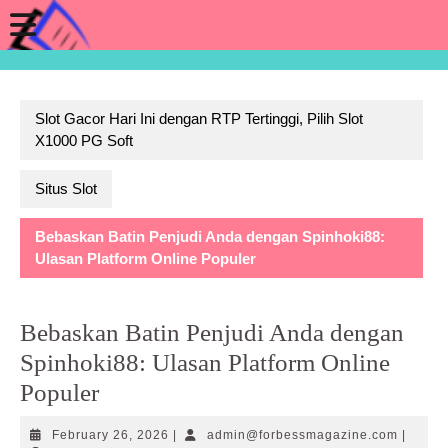
Skip
Open
to
content
Button
Slot Gacor Hari Ini dengan RTP Tertinggi, Pilih Slot
X1000 PG Soft
Situs Slot
Bebaskan Batin Penjudi Anda dengan Spinhoki88:
Ulasan Platform Online Populer
Bebaskan Batin Penjudi Anda dengan
Spinhoki88: Ulasan Platform Online
Populer
February
admin@
February 26, 2026
|
admin@forbessmagazine.com
|