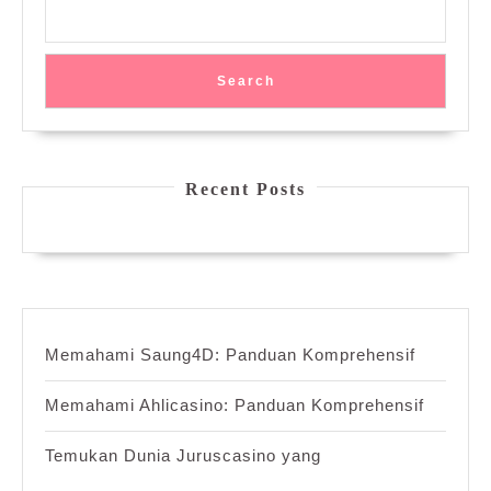
Search
Recent Posts
Memahami Saung4D: Panduan Komprehensif
Memahami Ahlicasino: Panduan Komprehensif
Temukan Dunia Juruscasino yang