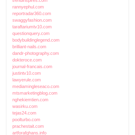
trendinspires.com
rannyephul.com
reportradar360.com
swaggyfashion.com
taraftariumtv10.com
questionquery.com
bodybuildinglegend.com
brilliant-nails.com
dandr-photography.com
dokteroce.com
journal-francais.com
justintv10.com
lawyerule.com
mediamingleseaco.com
mtsmarketingblog.com
nghekiemtien.com
wasirku.com
tejas24.com
poolturbo.com
prachestait.com
artforafghans.info