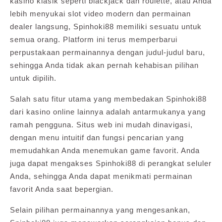
kasino klasik seperti blackjack dan roulette, atau Anda
lebih menyukai slot video modern dan permainan
dealer langsung, Spinhoki88 memiliki sesuatu untuk
semua orang. Platform ini terus memperbarui
perpustakaan permainannya dengan judul-judul baru,
sehingga Anda tidak akan pernah kehabisan pilihan
untuk dipilih.
Salah satu fitur utama yang membedakan Spinhoki88
dari kasino online lainnya adalah antarmukanya yang
ramah pengguna. Situs web ini mudah dinavigasi,
dengan menu intuitif dan fungsi pencarian yang
memudahkan Anda menemukan game favorit. Anda
juga dapat mengakses Spinhoki88 di perangkat seluler
Anda, sehingga Anda dapat menikmati permainan
favorit Anda saat bepergian.
Selain pilihan permainannya yang mengesankan,