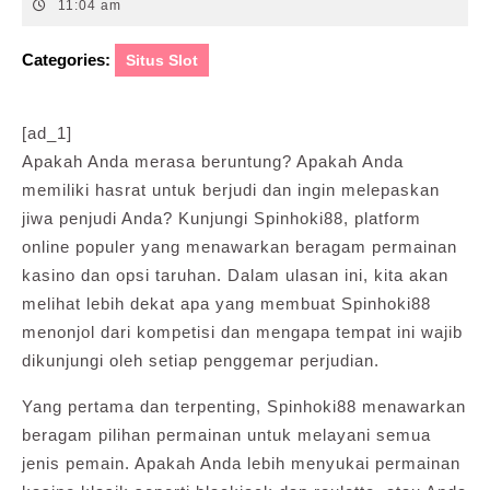
26,
11:04 am
2026
Categories:
Situs Slot
[ad_1]
Apakah Anda merasa beruntung? Apakah Anda
memiliki hasrat untuk berjudi dan ingin melepaskan
jiwa penjudi Anda? Kunjungi Spinhoki88, platform
online populer yang menawarkan beragam permainan
kasino dan opsi taruhan. Dalam ulasan ini, kita akan
melihat lebih dekat apa yang membuat Spinhoki88
menonjol dari kompetisi dan mengapa tempat ini wajib
dikunjungi oleh setiap penggemar perjudian.
Yang pertama dan terpenting, Spinhoki88 menawarkan
beragam pilihan permainan untuk melayani semua
jenis pemain. Apakah Anda lebih menyukai permainan