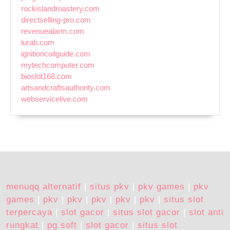
rockislandroastery.com
directselling-pro.com
revenuealarm.com
lurab.com
ignitioncoilguide.com
mytechcomputer.com
bioslot168.com
artsandcraftsauthority.com
webservicelive.com
menuqq alternatif
|
situs pkv
|
pkv games
|
pkv
games
|
pkv
|
pkv
|
pkv
|
pkv
|
pkv
|
situs slot
terpercaya
|
slot gacor
|
situs slot gacor
|
slot anti
rungkat
|
pg soft
|
slot gacor
|
situs slot