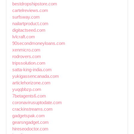
bestdropshipstore.com
cartelreviews.com
surfsway.com
nailartproduct.com
digitactseed.com
lvlcraft.com
90secondmoneyloans.com
xenmicro.com
rodrovers.com
tripssolution.com
satta-king-india.com
yukigassencanada.com
articlehorizone.com
yuqqbbzp.com
7betagents6.com
coronavirusuptodate.com
crackinstreams.com
gadgetspak.com
gearsngadget.com
hireseodoctor.com