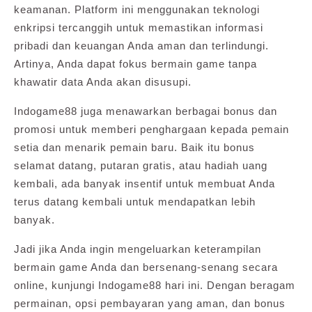
keamanan. Platform ini menggunakan teknologi
enkripsi tercanggih untuk memastikan informasi
pribadi dan keuangan Anda aman dan terlindungi.
Artinya, Anda dapat fokus bermain game tanpa
khawatir data Anda akan disusupi.
Indogame88 juga menawarkan berbagai bonus dan
promosi untuk memberi penghargaan kepada pemain
setia dan menarik pemain baru. Baik itu bonus
selamat datang, putaran gratis, atau hadiah uang
kembali, ada banyak insentif untuk membuat Anda
terus datang kembali untuk mendapatkan lebih
banyak.
Jadi jika Anda ingin mengeluarkan keterampilan
bermain game Anda dan bersenang-senang secara
online, kunjungi Indogame88 hari ini. Dengan beragam
permainan, opsi pembayaran yang aman, dan bonus