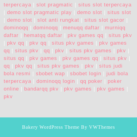
terpercaya
|
slot pragmatic
|
situs slot terpercaya
|
demo slot pragmatic play
|
demo slot
|
situs slot
|
demo slot
|
slot anti rungkat
|
situs slot gacor
|
dominoqq
|
dominoqq
|
menuqq daftar
|
murniqq
daftar
|
hematqq daftar
|
pkv games qq
|
situs pkv
|
pkv qq
|
pkv qq
|
situs pkv games
|
pkv games
qq
|
situs pkv
|
qq
|
pkv
|
situs pkv games
|
pkv
|
situs qq
|
pkv games
|
pkv games qq
|
situs pkv
|
qq
|
pkv qq
|
situs pkv games
|
pkv
|
situs judi
bola resmi
|
sbobet wap
|
sbobet login
|
judi bola
terpercaya
|
dominoqq login
|
qq poker
|
poker
online
|
bandarqq pkv
|
pkv games
|
pkv games
|
pkv
Bakery WordPress Theme
By VWThemes
Scroll