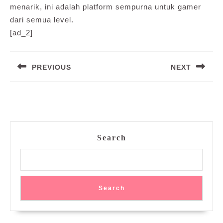
menarik, ini adalah platform sempurna untuk gamer
dari semua level.
[ad_2]
Post
PREVIOUS
NEXT
navigation
Previous
Next
post:
post:
Search
Search