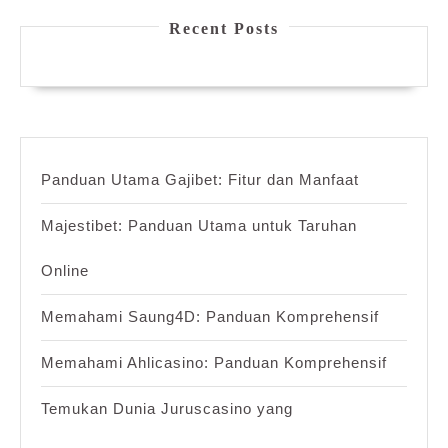
Recent Posts
Panduan Utama Gajibet: Fitur dan Manfaat
Majestibet: Panduan Utama untuk Taruhan
Online
Memahami Saung4D: Panduan Komprehensif
Memahami Ahlicasino: Panduan Komprehensif
Temukan Dunia Juruscasino yang