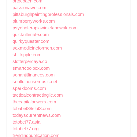
ortocoach.com
passionawe.com
pittsburghpaintingprofessionals.com
plumberryworks.com
psychoterapiawioletanowak.com
quickultimate.com
quirkyquester.com
sexmedicineformen.com
shiftripple.com
slotterpercaya.co
smartcoolbox.com
sohanjitfinances.com
soulfulhousemusic.net
sparklooms.com
tacticalcontractingllc.com
thecapitalpowers.com
tobabet88slot3.com
todayscurrentnews.com
totobet77.asia
totobet77.org
trendingpublication.com