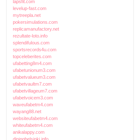
lapsfit.com
levelup-fast.com
mytreepla.net
pokersimulations.com
replicamanufactory.net
rezultate-loto.info
splendifulous.com
sportsrecords4u.com
topceleberites.com
ufabetting8m4.com
ufabetunionum3.com
ufabetvalueum3.com
ufabetvaultm7.com
ufabetvillageum7.com
ufabetvoicem3.com
waveufabetm4.com
wayang88.net
websiteufabetm4.com
whiteufabetm4.com
anikalappy.com
dininghelsinki.info