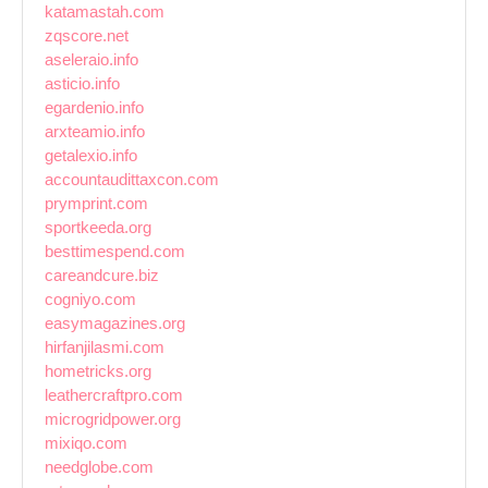
katamastah.com
zqscore.net
aseleraio.info
asticio.info
egardenio.info
arxteamio.info
getalexio.info
accountaudittaxcon.com
prymprint.com
sportkeeda.org
besttimespend.com
careandcure.biz
cogniyo.com
easymagazines.org
hirfanjilasmi.com
hometricks.org
leathercraftpro.com
microgridpower.org
mixiqo.com
needglobe.com