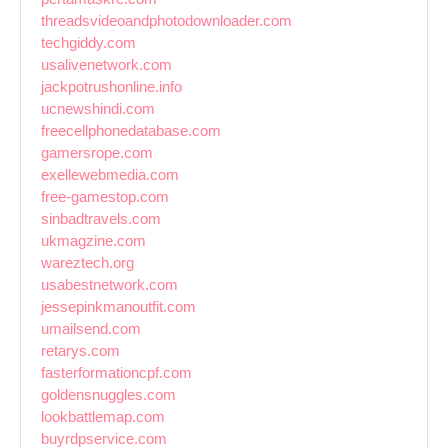
threadsvideoandphotodownloader.com
techgiddy.com
usalivenetwork.com
jackpotrushonline.info
ucnewshindi.com
freecellphonedatabase.com
gamersrope.com
exellewebmedia.com
free-gamestop.com
sinbadtravels.com
ukmagzine.com
wareztech.org
usabestnetwork.com
jessepinkmanoutfit.com
umailsend.com
retarys.com
fasterformationcpf.com
goldensnuggles.com
lookbattlemap.com
buyrdpservice.com