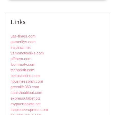
Links
uae-times.com
gamerifys.com
inspiratif.net
vsmsnetworks.com
offthem.com
ibommatv.com
techporfit.com
bekasionline.com
nbusinessplan.com
greenlife360.com
cantshoutitout.com
expressufabet.biz
mypuertoplata.net
thepioneerxpress.com