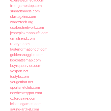
exellewebmedia.com
free-gamestop.com
sinbadtravels.com
ukmagzine.com
wareztech.org
usabestnetwork.com
jessepinkmanoutfit.com
umailsend.com
retarys.com
fasterformationcpf.com
goldensnuggles.com
lookbattlemap.com
buyrdpservice.com
yesport.net
tostylo.com
yougetthat.net
sportsnetclub.com
newbestcrypto.com
oxfordsave.com
iclassicgames.com
saung-artikel.com