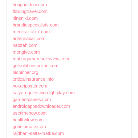
honghuidoor.com
flowingtravel.com
nineniki.com
brandiospecialists.com
medicalcare7.com
adtennaball.com
nabzah.com
mongive.com
matkagameresultsview.com
getsolutionsonline.com
hispinner.org
criticalinsurance.info
nokariposter.com
kalyan-guessing-nightplay.com
gameofpanels.com
androidappsdownloader.com
usetimenow.com
healthblow.com
gohelpmate.com
rajdhani-satta-matka.com