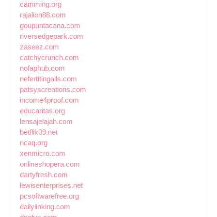
camming.org
rajalion88.com
goupuntacana.com
riversedgepark.com
zaseez.com
catchycrunch.com
nofaphub.com
nefertitingalls.com
patsyscreations.com
income4proof.com
educaritas.org
lensajelajah.com
betflik09.net
ncaq.org
xenmicro.com
onlineshopera.com
dartyfresh.com
lewisenterprises.net
pcsoftwarefree.org
dailylinking.com