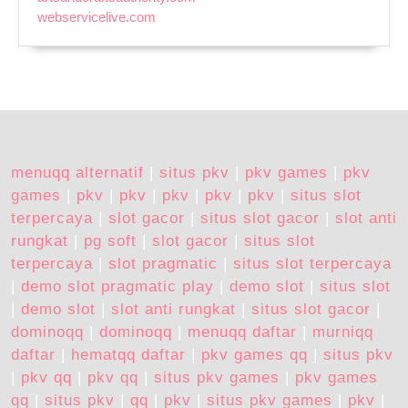
webservicelive.com
menuqq alternatif
|
situs pkv
|
pkv games
|
pkv
games
|
pkv
|
pkv
|
pkv
|
pkv
|
pkv
|
situs slot
terpercaya
|
slot gacor
|
situs slot gacor
|
slot anti
rungkat
|
pg soft
|
slot gacor
|
situs slot
terpercaya
|
slot pragmatic
|
situs slot terpercaya
|
demo slot pragmatic play
|
demo slot
|
situs slot
|
demo slot
|
slot anti rungkat
|
situs slot gacor
|
dominoqq
|
dominoqq
|
menuqq daftar
|
murniqq
daftar
|
hematqq daftar
|
pkv games qq
|
situs pkv
|
pkv qq
|
pkv qq
|
situs pkv games
|
pkv games
qq
|
situs pkv
|
qq
|
pkv
|
situs pkv games
|
pkv
|