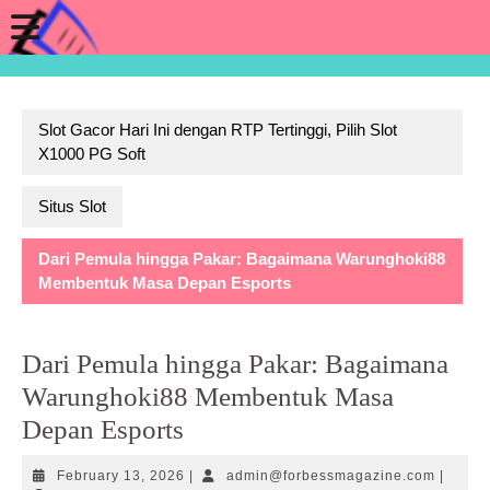
Skip
Open
to
content
Button
Slot Gacor Hari Ini dengan RTP Tertinggi, Pilih Slot
X1000 PG Soft
Situs Slot
Dari Pemula hingga Pakar: Bagaimana Warunghoki88
Membentuk Masa Depan Esports
Dari Pemula hingga Pakar: Bagaimana
Warunghoki88 Membentuk Masa
Depan Esports
February
admin@
February 13, 2026
|
admin@forbessmagazine.com
|