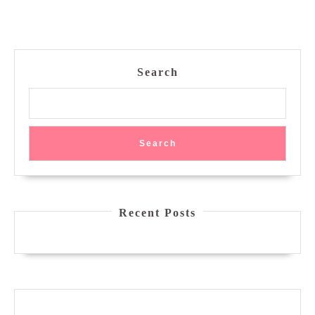
Previous
Next
post:
post:
Search
Search
Recent Posts