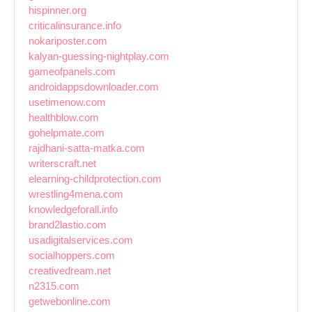
hispinner.org
criticalinsurance.info
nokariposter.com
kalyan-guessing-nightplay.com
gameofpanels.com
androidappsdownloader.com
usetimenow.com
healthblow.com
gohelpmate.com
rajdhani-satta-matka.com
writerscraft.net
elearning-childprotection.com
wrestling4mena.com
knowledgeforall.info
brand2lastio.com
usadigitalservices.com
socialhoppers.com
creativedream.net
n2315.com
getwebonline.com