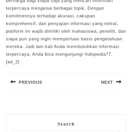
berharga bagi siapa saja yang mencari informasi
terpercaya mengenai berbagai topik. Dengan
komitmennya terhadap akurasi, cakupan
komprehensif, dan penyajian informasi yang netral,
platform ini wajib dimiliki oleh mahasiswa, peneliti, dan
siapa pun yang ingin memperluas basis pengetahuan
mereka. Jadi lain kali Anda membutuhkan informasi
terpercaya, Anda bisa mengunjungi Indopedia77.
[ad_2]
Post
PREVIOUS
NEXT
navigation
Previous
Next
post:
post:
Search