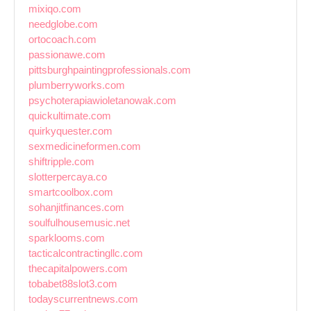
mixiqo.com
needglobe.com
ortocoach.com
passionawe.com
pittsburghpaintingprofessionals.com
plumberryworks.com
psychoterapiawioletanowak.com
quickultimate.com
quirkyquester.com
sexmedicineformen.com
shiftripple.com
slotterpercaya.co
smartcoolbox.com
sohanjitfinances.com
soulfulhousemusic.net
sparklooms.com
tacticalcontractingllc.com
thecapitalpowers.com
tobabet88slot3.com
todayscurrentnews.com