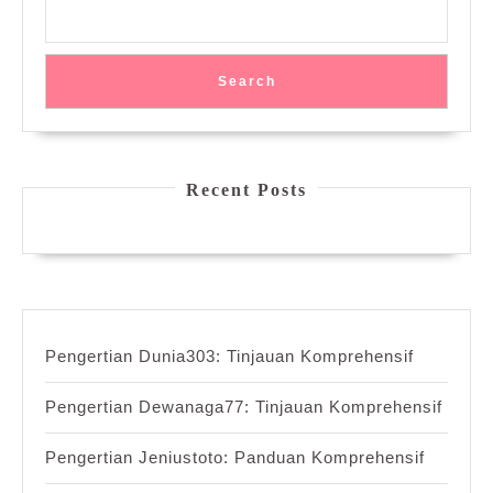
Search
Recent Posts
Pengertian Dunia303: Tinjauan Komprehensif
Pengertian Dewanaga77: Tinjauan Komprehensif
Pengertian Jeniustoto: Panduan Komprehensif