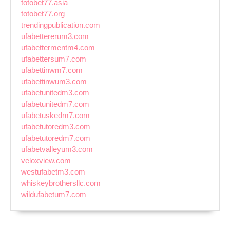
totobet77.asia
totobet77.org
trendingpublication.com
ufabettererum3.com
ufabettermentm4.com
ufabettersum7.com
ufabettinwm7.com
ufabettinwum3.com
ufabetunitedm3.com
ufabetunitedm7.com
ufabetuskedm7.com
ufabetutoredm3.com
ufabetutoredm7.com
ufabetvalleyum3.com
veloxview.com
westufabetm3.com
whiskeybrothersllc.com
wildufabetum7.com