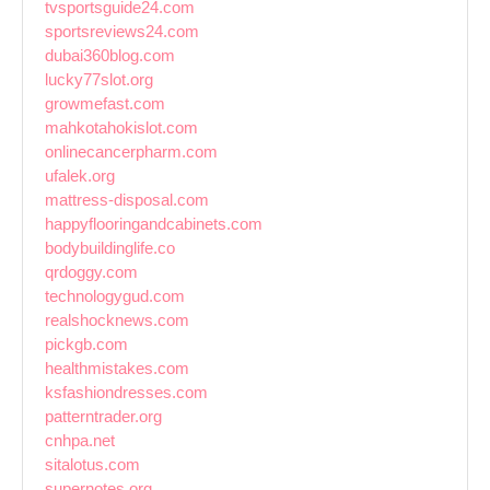
tvsportsguide24.com
sportsreviews24.com
dubai360blog.com
lucky77slot.org
growmefast.com
mahkotahokislot.com
onlinecancerpharm.com
ufalek.org
mattress-disposal.com
happyflooringandcabinets.com
bodybuildinglife.co
qrdoggy.com
technologygud.com
realshocknews.com
pickgb.com
healthmistakes.com
ksfashiondresses.com
patterntrader.org
cnhpa.net
sitalotus.com
supernotes.org