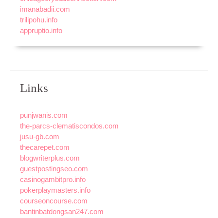
imanabadii.com
trilipohu.info
appruptio.info
Links
punjwanis.com
the-parcs-clematiscondos.com
jusu-gb.com
thecarepet.com
blogwriterplus.com
guestpostingseo.com
casinogambitpro.info
pokerplaymasters.info
courseoncourse.com
bantinbatdongsan247.com