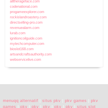
alltherageface.com
codenational.com
progameexplorer.com
rockislandroastery.com
directselling-pro.com
revenuealarm.com
lurab.com
ignitioncoilguide.com
mytechcomputer.com
bioslot168.com
artsandcraftsauthority.com
webservicelive.com
menuqq alternatif
|
situs pkv
|
pkv games
|
pkv
games
|
pkv
|
pkv
|
pkv
|
pkv
|
pkv
|
situs slot