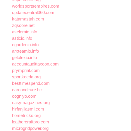
worldsportsempires.com
updatecentral360.com
katamastah.com
zqscore.net
aseleraio.info
asticio.info
egardenio.info
arxteamio.info
getalexio.info
accountaudittaxcon.com
prymprint.com
sportkeeda.org
besttimespend.com
careandcure.biz
cogniyo.com
easymagazines.org
hirfanjilasmi.com
hometricks.org
leathercraftpro.com
microgridpower.org