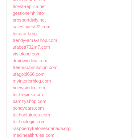
finest-replica.net
gestioneinh.info
prosportdaily.net
salesinvest22.com
teseract.org
trendy-ama-shop.com
ufabett732m7.com
visiofood.com
droidwindow.com
freeprsubmission.com
ufagold666.com
myinteriorblog.com
bnewsindia.com
techiepick.com
bamzyshop.com
pondycars.com
techonfutures.com
techoologic.com
raspberryketonescanada.org
medihealthrules.com