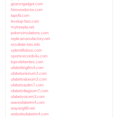
gearsngadget.com
hireseodoctor.com
lapsfit.com
levelup-fast.com
mytreepla.net
pokersimulations.com
replicamanufactory.net
rezultate-loto.info
splendifulous.com
sportsrecords4u.com
topceleberites.com
ufabetting8m4.com
ufabetunionum3.com
ufabetvalueum3.com
ufabetvaultm7.com
ufabetvillageum7.com
ufabetvoicem3.com
waveufabetm4.com
wayang88.net
websiteufabetm4.com