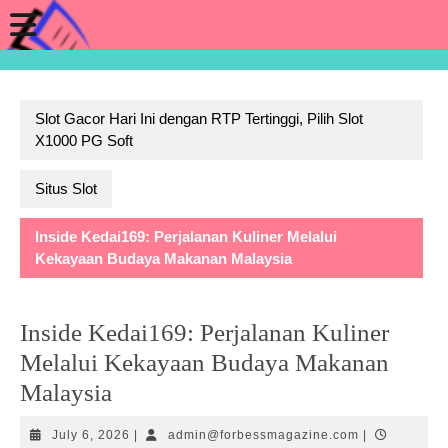
Skip
Open
to
content
Button
Slot Gacor Hari Ini dengan RTP Tertinggi, Pilih Slot
X1000 PG Soft
Situs Slot
Inside Kedai169: Perjalanan Kuliner Melalui
Kekayaan Budaya Makanan Malaysia
Inside Kedai169: Perjalanan Kuliner
Melalui Kekayaan Budaya Makanan
Malaysia
July
admin@forbe
July 6, 2026
|
admin@forbessmagazine.com
|