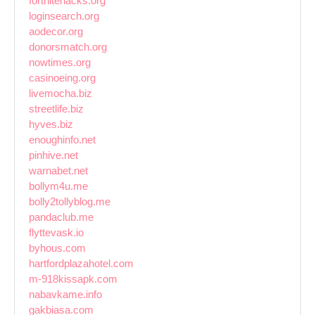
fortnitehacks.org
loginsearch.org
aodecor.org
donorsmatch.org
nowtimes.org
casinoeing.org
livemocha.biz
streetlife.biz
hyves.biz
enoughinfo.net
pinhive.net
warnabet.net
bollym4u.me
bolly2tollyblog.me
pandaclub.me
flyttevask.io
byhous.com
hartfordplazahotel.com
m-918kissapk.com
nabavkame.info
gakbiasa.com