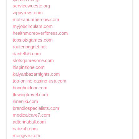
servicewueste.org
zippyrevs.com
matkanumbernow.com
myjobcirculars.com
healthmoreoverfitness.com
topslotxgames.com
routerloggnet.net
dantella6.com
slotsgamesone.com
hispinzone.com
kalyanbazarnights.com
top-online-casino-usa.com
honghuidoor.com
flowingtravel.com
nineniki.com
brandiospecialists.com
medicalcare7.com
adtennaball.com
nabzah.com
mongive.com