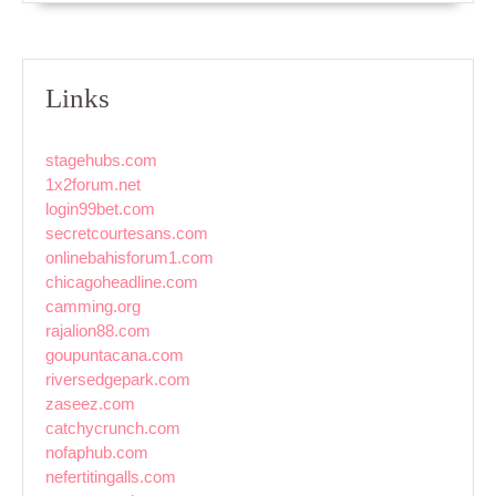
Links
stagehubs.com
1x2forum.net
login99bet.com
secretcourtesans.com
onlinebahisforum1.com
chicagoheadline.com
camming.org
rajalion88.com
goupuntacana.com
riversedgepark.com
zaseez.com
catchycrunch.com
nofaphub.com
nefertitingalls.com