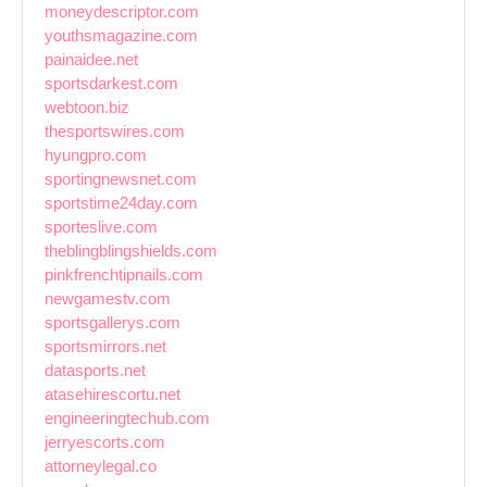
moneydescriptor.com
youthsmagazine.com
painaidee.net
sportsdarkest.com
webtoon.biz
thesportswires.com
hyungpro.com
sportingnewsnet.com
sportstime24day.com
sporteslive.com
theblingblingshields.com
pinkfrenchtipnails.com
newgamestv.com
sportsgallerys.com
sportsmirrors.net
datasports.net
atasehirescortu.net
engineeringtechub.com
jerryescorts.com
attorneylegal.co