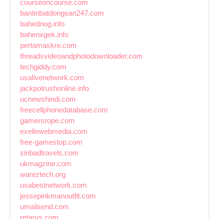
courseoncourse.com
bantinbatdongsan247.com
bahednog.info
bahenxgek.info
pertamaskre.com
threadsvideoandphotodownloader.com
techgiddy.com
usalivenetwork.com
jackpotrushonline.info
ucnewshindi.com
freecellphonedatabase.com
gamersrope.com
exellewebmedia.com
free-gamestop.com
sinbadtravels.com
ukmagzine.com
wareztech.org
usabestnetwork.com
jessepinkmanoutfit.com
umailsend.com
retarys.com