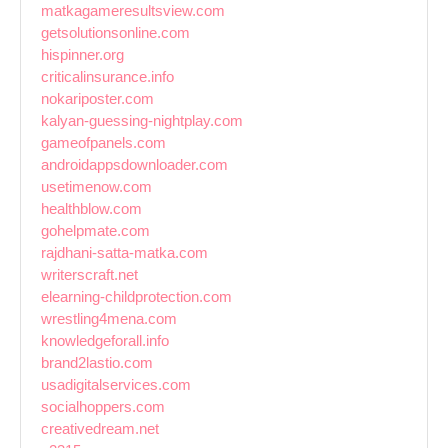
matkagameresultsview.com
getsolutionsonline.com
hispinner.org
criticalinsurance.info
nokariposter.com
kalyan-guessing-nightplay.com
gameofpanels.com
androidappsdownloader.com
usetimenow.com
healthblow.com
gohelpmate.com
rajdhani-satta-matka.com
writerscraft.net
elearning-childprotection.com
wrestling4mena.com
knowledgeforall.info
brand2lastio.com
usadigitalservices.com
socialhoppers.com
creativedream.net