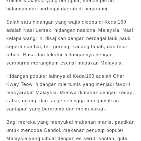
kuliner Malaysia yang beragam, menampilkan
hidangan dari berbagai daerah di negara ini.
Salah satu hidangan yang wajib dicoba di Kedai169
adalah Nasi Lemak, hidangan nasional Malaysia. Nasi
kelapa wangi ini disajikan dengan berbagai lauk pauk
seperti sambal, teri goreng, kacang tanah, dan telur
rebus. Rasa dan tekstur hidangannya dengan
sempurna merangkum esensi masakan Malaysia.
Hidangan populer lainnya di Kedai169 adalah Char
Kway Teow, hidangan mie tumis yang menjadi favorit
masyarakat Malaysia. Mienya dimasak dengan kecap,
cabai, udang, dan tauge sehingga menghasilkan
santapan yang beraroma dan memuaskan.
Bagi mereka yang menyukai makanan manis, pastikan
untuk mencoba Cendol, makanan penutup populer
Malaysia yang dibuat dengan es serut, santan, gula