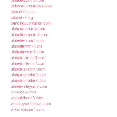
tobabet88slot3.com
todayscurrentnews.com
totobet77.asia
totobet77.org
trendingpublication.com
ufabettererum3.com
ufabettermentm4.com
ufabettersum7.com
ufabettinwm7.com
ufabettinwum3.com
ufabetunitedm3.com
ufabetunitedm7.com
ufabetuskedm7.com
ufabetutoredm3.com
ufabetutoredm7.com
ufabetvalleyum3.com
veloxview.com
westufabetm3.com
whiskeybrothersllc.com
wildufabetum7.com