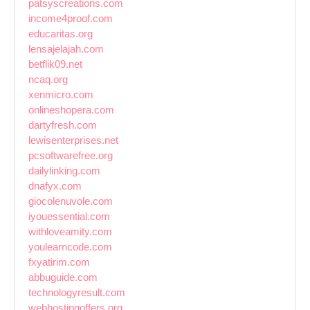
patsyscreations.com
income4proof.com
educaritas.org
lensajelajah.com
betflik09.net
ncaq.org
xenmicro.com
onlineshopera.com
dartyfresh.com
lewisenterprises.net
pcsoftwarefree.org
dailylinking.com
dnafyx.com
giocolenuvole.com
iyouessential.com
withloveamity.com
youlearncode.com
fxyatirim.com
abbuguide.com
technologyresult.com
webhostingoffers.org