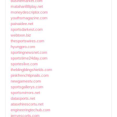
businemarket.com
matahari88play.net
moneydescriptor.com
youthsmagazine.com
painaidee.net
sportsdarkest.com
webtoon.biz
thesportswires.com
hyungpro.com
sportingnewsnet.com
sportstime24day.com
sporteslive.com
theblingblingshields.com
pinkfrenchtipnails.com
newgamestv.com
sportsgallerys.com
sportsmirrors.net
datasports.net
atasehirescortu.net
engineeringtechub.com
jerryescorts.com