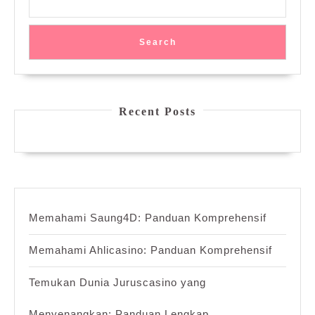
Search
Recent Posts
Memahami Saung4D: Panduan Komprehensif
Memahami Ahlicasino: Panduan Komprehensif
Temukan Dunia Juruscasino yang
Menyenangkan: Panduan Lengkap