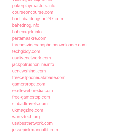
pokerplaymasters.info
courseoncourse.com
bantinbatdongsan247.com
bahednog.info
bahenxgek.info
pertamaskre.com
threadsvideoandphotodownloader.com
techgiddy.com
usalivenetwork.com
jackpotrushonline.info
ucnewshindi.com
freecellphonedatabase.com
gamersrope.com
exellewebmedia.com
free-gamestop.com
sinbadtravels.com
ukmagzine.com
wareztech.org
usabestnetwork.com
jessepinkmanoutfit.com