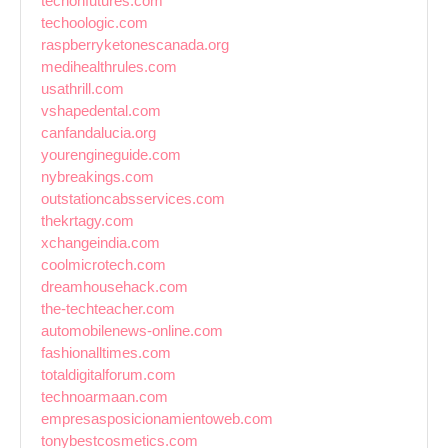
techonfutures.com
techoologic.com
raspberryketonescanada.org
medihealthrules.com
usathrill.com
vshapedental.com
canfandalucia.org
yourengineguide.com
nybreakings.com
outstationcabsservices.com
thekrtagy.com
xchangeindia.com
coolmicrotech.com
dreamhousehack.com
the-techteacher.com
automobilenews-online.com
fashionalltimes.com
totaldigitalforum.com
technoarmaan.com
empresasposicionamientoweb.com
tonybestcosmetics.com