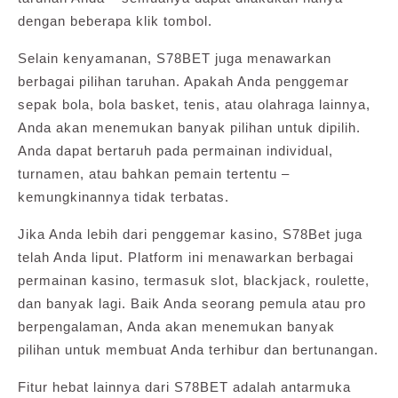
dengan beberapa klik tombol.
Selain kenyamanan, S78BET juga menawarkan
berbagai pilihan taruhan. Apakah Anda penggemar
sepak bola, bola basket, tenis, atau olahraga lainnya,
Anda akan menemukan banyak pilihan untuk dipilih.
Anda dapat bertaruh pada permainan individual,
turnamen, atau bahkan pemain tertentu –
kemungkinannya tidak terbatas.
Jika Anda lebih dari penggemar kasino, S78Bet juga
telah Anda liput. Platform ini menawarkan berbagai
permainan kasino, termasuk slot, blackjack, roulette,
dan banyak lagi. Baik Anda seorang pemula atau pro
berpengalaman, Anda akan menemukan banyak
pilihan untuk membuat Anda terhibur dan bertunangan.
Fitur hebat lainnya dari S78BET adalah antarmuka