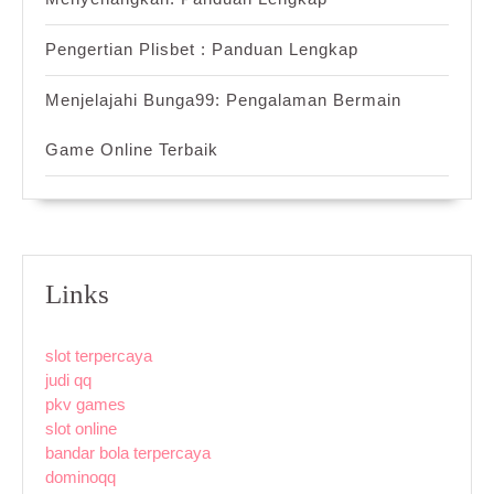
Pengertian Plisbet : Panduan Lengkap
Menjelajahi Bunga99: Pengalaman Bermain
Game Online Terbaik
Links
slot terpercaya
judi qq
pkv games
slot online
bandar bola terpercaya
dominoqq