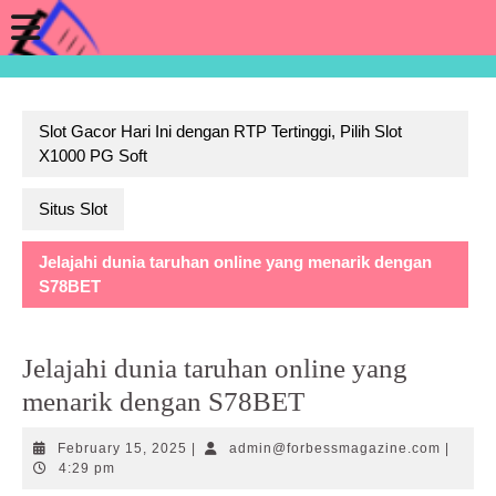
Skip
Open
to
content
Button
Slot Gacor Hari Ini dengan RTP Tertinggi, Pilih Slot
X1000 PG Soft
Situs Slot
Jelajahi dunia taruhan online yang menarik dengan
S78BET
Jelajahi dunia taruhan online yang
menarik dengan S78BET
February
admin@
February 15, 2025
|
admin@forbessmagazine.com
|
15,
4:29 pm
2025