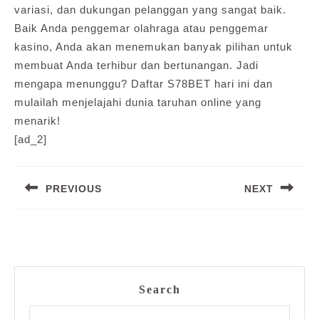
variasi, dan dukungan pelanggan yang sangat baik.
Baik Anda penggemar olahraga atau penggemar
kasino, Anda akan menemukan banyak pilihan untuk
membuat Anda terhibur dan bertunangan. Jadi
mengapa menunggu? Daftar S78BET hari ini dan
mulailah menjelajahi dunia taruhan online yang
menarik!
[ad_2]
Post
PREVIOUS
NEXT
navigation
Previous
Next
post:
post:
Search