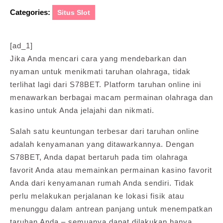
Categories:
Situs Slot
[ad_1]
Jika Anda mencari cara yang mendebarkan dan
nyaman untuk menikmati taruhan olahraga, tidak
terlihat lagi dari S78BET. Platform taruhan online ini
menawarkan berbagai macam permainan olahraga dan
kasino untuk Anda jelajahi dan nikmati.
Salah satu keuntungan terbesar dari taruhan online
adalah kenyamanan yang ditawarkannya. Dengan
S78BET, Anda dapat bertaruh pada tim olahraga
favorit Anda atau memainkan permainan kasino favorit
Anda dari kenyamanan rumah Anda sendiri. Tidak
perlu melakukan perjalanan ke lokasi fisik atau
menunggu dalam antrean panjang untuk menempatkan
taruhan Anda – semuanya dapat dilakukan hanya