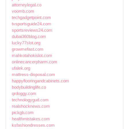
attorneylegal.co
voomb.com
techgadgetpoint.com
tvsportsguide24.com
sportsreviews24.com
dubai360blog.com
lucky77slot.org
growmefast.com
mahkotahokislot.com
onlinecancerpharm.com
ufalek.org
mattress-disposal.com
happyflooringandcabinets.com
bodybuildinglife.co
qrdoggy.com
technologygud.com
realshocknews.com
pickgb.com
healthmistakes.com
ksfashiondresses.com