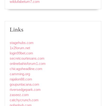
wildufabetum7.com
Links
stagehubs.com
1x2forum.net
login99bet.com
secretcourtesans.com
onlinebahisforum1.com
chicagoheadline.com
camming.org
rajalion88.com
goupuntacana.com
riversedgepark.com
zaseez.com
catchycrunch.com
nofaphub.com