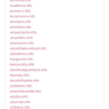
airvendio.info
healthexe.info
puretecx.info
tecadvance.info
aminityio.info
amiolahu.info
ampacheme.info
ampullahu.info
aromaxme.info
asserthatecontrast.info
atenderme.info
bangumiio.info
bekosunhu.info
beneficialgrandiose.info
blomaio.info
dosellinfoplete.info
podtubeio.info
powerfulvolatile.info
qvidsio.info
shumaio.info
slotherio.info