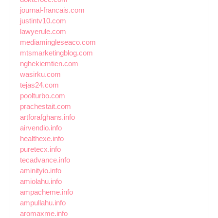
journal-francais.com
justintv10.com
lawyerule.com
mediamingleseaco.com
mtsmarketingblog.com
nghekiemtien.com
wasirku.com
tejas24.com
poolturbo.com
prachestait.com
artforafghans.info
airvendio.info
healthexe.info
puretecx.info
tecadvance.info
aminityio.info
amiolahu.info
ampacheme.info
ampullahu.info
aromaxme.info