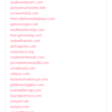
usalivenetwork.com
jackpotrushonline.info
ucnewshindi.com
freecellphonedatabase.com
gamersrope.com
exellewebmedia.com
free-gamestop.com
sinbadtravels.com
ukmagzine.com
wareztech.org
usabestnetwork.com
jessepinkmanoutfit.com
umailsend.com
retarys.com
fasterformationcpf.com
goldensnuggles.com
lookbattlemap.com
buyrdpservice.com
yesport.net
tostylo.com