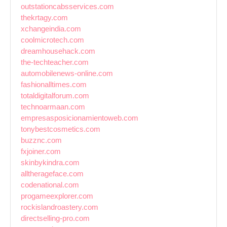
outstationcabsservices.com
thekrtagy.com
xchangeindia.com
coolmicrotech.com
dreamhousehack.com
the-techteacher.com
automobilenews-online.com
fashionalltimes.com
totaldigitalforum.com
technoarmaan.com
empresasposicionamientoweb.com
tonybestcosmetics.com
buzznc.com
fxjoiner.com
skinbykindra.com
alltherageface.com
codenational.com
progameexplorer.com
rockislandroastery.com
directselling-pro.com