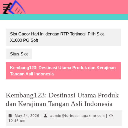
Skip
Open
to
content
Button
Slot Gacor Hari Ini dengan RTP Tertinggi, Pilih Slot
X1000 PG Soft
Situs Slot
Kembang123: Destinasi Utama Produk dan Kerajinan
Tangan Asli Indonesia
Kembang123: Destinasi Utama Produk
dan Kerajinan Tangan Asli Indonesia
May
admin@forb
May 24, 2026
|
admin@forbessmagazine.com
|
24,
12:46 am
2026