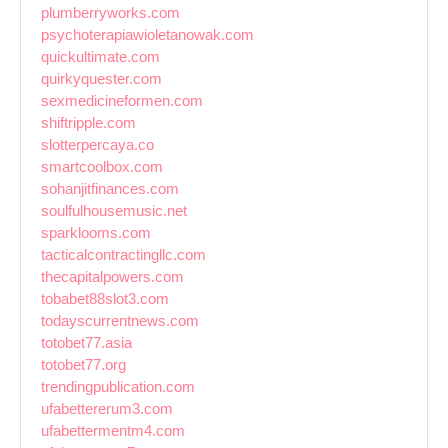
plumberryworks.com
psychoterapiawioletanowak.com
quickultimate.com
quirkyquester.com
sexmedicineformen.com
shiftripple.com
slotterpercaya.co
smartcoolbox.com
sohanjitfinances.com
soulfulhousemusic.net
sparklooms.com
tacticalcontractingllc.com
thecapitalpowers.com
tobabet88slot3.com
todayscurrentnews.com
totobet77.asia
totobet77.org
trendingpublication.com
ufabettererum3.com
ufabettermentm4.com