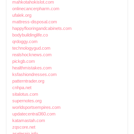
mahkotahokislot.com
onlinecancerpharm.com
ufalek.org
mattress-disposal.com
happyflooringandcabinets.com
bodybuildinglife.co
qrdoggy.com
technologygud.com
realshocknews.com
pickgb.com
healthmistakes.com
ksfashiondresses.com
patterntrader.org
cnhpa.net
sitalotus.com
supernotes.org
worldsportsempires.com
updatecentral360.com
katamastah.com
zqscore.net
aseleraio.info