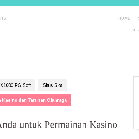
TIS
HOME
SL
ot X1000 PG Soft
Situs Slot
n Kasino dan Taruhan Olahraga
Anda untuk Permainan Kasino