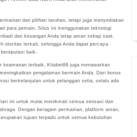
rmainan dan pilihan taruhan, tetapi juga menyediakan
ati para pemain. Situs ini menggunakan teknologi
pribadi dan keuangan Anda tetap aman setiap saat.
leh otoritas terkait, sehingga Anda dapat percaya
bereputasi baik.
tur keamanan terbaik, Kitabet88 juga menawarkan
 meningkatkan pengalaman bermain Anda. Dari bonus
osi berkelanjutan untuk pelanggan setia, selalu ada
ari ini untuk mulai menikmati semua sensasi dan
lahraga. Dengan beragam permainan, platform aman,
merupakan tujuan terpadu untuk semua kebutuhan