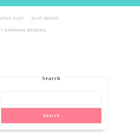
SITUS SLOT
SLOT GRATIS
OT GAMPANG MENANG
Search
Search