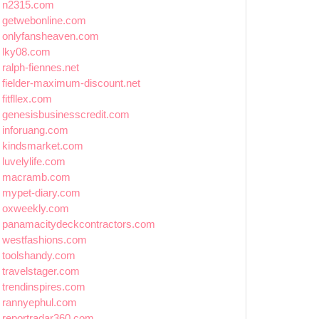
n2315.com
getwebonline.com
onlyfansheaven.com
lky08.com
ralph-fiennes.net
fielder-maximum-discount.net
fitfllex.com
genesisbusinesscredit.com
inforuang.com
kindsmarket.com
luvelylife.com
macramb.com
mypet-diary.com
oxweekly.com
panamacitydeckcontractors.com
westfashions.com
toolshandy.com
travelstager.com
trendinspires.com
rannyephul.com
reportradar360.com