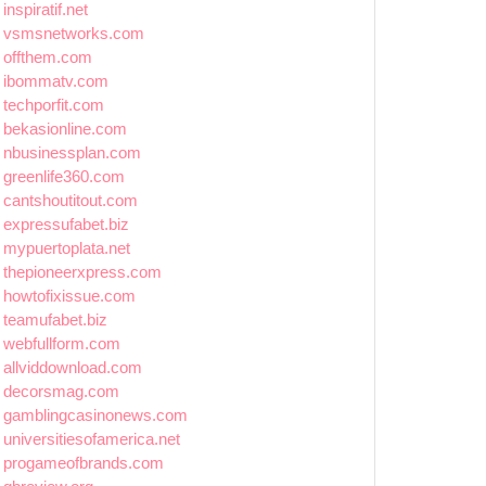
inspiratif.net
vsmsnetworks.com
offthem.com
ibommatv.com
techporfit.com
bekasionline.com
nbusinessplan.com
greenlife360.com
cantshoutitout.com
expressufabet.biz
mypuertoplata.net
thepioneerxpress.com
howtofixissue.com
teamufabet.biz
webfullform.com
allviddownload.com
decorsmag.com
gamblingcasinonews.com
universitiesofamerica.net
progameofbrands.com