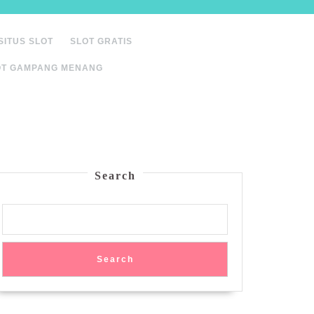
SITUS SLOT
SLOT GRATIS
OT GAMPANG MENANG
Search
Search