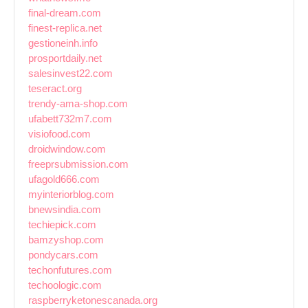
final-dream.com
finest-replica.net
gestioneinh.info
prosportdaily.net
salesinvest22.com
teseract.org
trendy-ama-shop.com
ufabett732m7.com
visiofood.com
droidwindow.com
freeprsubmission.com
ufagold666.com
myinteriorblog.com
bnewsindia.com
techiepick.com
bamzyshop.com
pondycars.com
techonfutures.com
techoologic.com
raspberryketonescanada.org