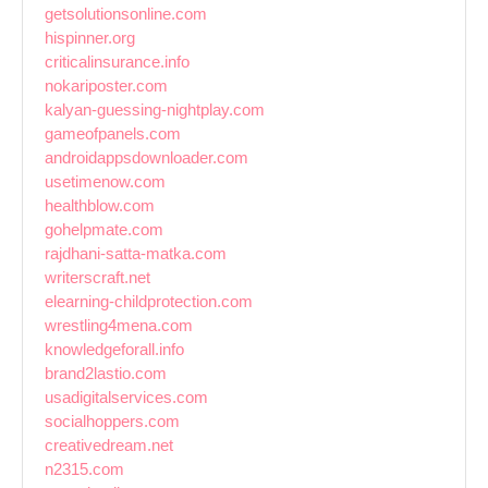
getsolutionsonline.com
hispinner.org
criticalinsurance.info
nokariposter.com
kalyan-guessing-nightplay.com
gameofpanels.com
androidappsdownloader.com
usetimenow.com
healthblow.com
gohelpmate.com
rajdhani-satta-matka.com
writerscraft.net
elearning-childprotection.com
wrestling4mena.com
knowledgeforall.info
brand2lastio.com
usadigitalservices.com
socialhoppers.com
creativedream.net
n2315.com