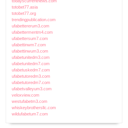
todayscurrentnews.com
totobet77.asia
totobet77.org
trendingpublication.com
ufabettererum3.com
ufabettermentm4.com
ufabettersum7.com
ufabettinwm7.com
ufabettinwum3.com
ufabetunitedm3.com
ufabetunitedm7.com
ufabetuskedm7.com
ufabetutoredm3.com
ufabetutoredm7.com
ufabetvalleyum3.com
veloxview.com
westufabetm3.com
whiskeybrothersllc.com
wildufabetum7.com