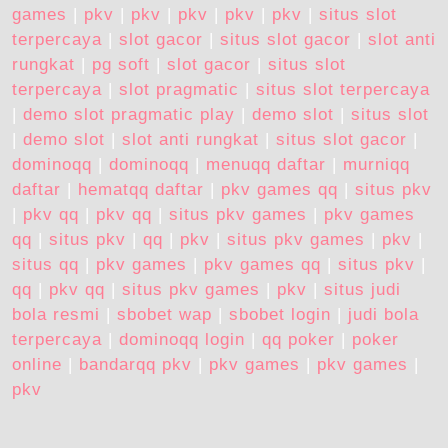
games
|
pkv
|
pkv
|
pkv
|
pkv
|
pkv
|
situs slot
terpercaya
|
slot gacor
|
situs slot gacor
|
slot anti
rungkat
|
pg soft
|
slot gacor
|
situs slot
terpercaya
|
slot pragmatic
|
situs slot terpercaya
|
demo slot pragmatic play
|
demo slot
|
situs slot
|
demo slot
|
slot anti rungkat
|
situs slot gacor
|
dominoqq
|
dominoqq
|
menuqq daftar
|
murniqq
daftar
|
hematqq daftar
|
pkv games qq
|
situs pkv
|
pkv qq
|
pkv qq
|
situs pkv games
|
pkv games
qq
|
situs pkv
|
qq
|
pkv
|
situs pkv games
|
pkv
|
situs qq
|
pkv games
|
pkv games qq
|
situs pkv
|
qq
|
pkv qq
|
situs pkv games
|
pkv
|
situs judi
bola resmi
|
sbobet wap
|
sbobet login
|
judi bola
terpercaya
|
dominoqq login
|
qq poker
|
poker
online
|
bandarqq pkv
|
pkv games
|
pkv games
|
pkv