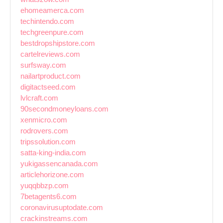
ehomeamerca.com
techintendo.com
techgreenpure.com
bestdropshipstore.com
cartelreviews.com
surfsway.com
nailartproduct.com
digitactseed.com
lvlcraft.com
90secondmoneyloans.com
xenmicro.com
rodrovers.com
tripssolution.com
satta-king-india.com
yukigassencanada.com
articlehorizone.com
yuqqbbzp.com
7betagents6.com
coronavirusuptodate.com
crackinstreams.com