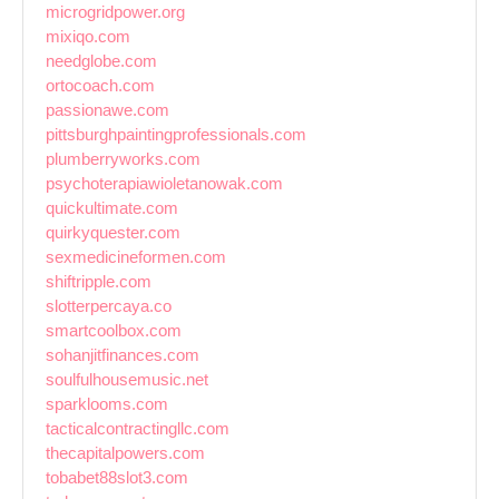
microgridpower.org
mixiqo.com
needglobe.com
ortocoach.com
passionawe.com
pittsburghpaintingprofessionals.com
plumberryworks.com
psychoterapiawioletanowak.com
quickultimate.com
quirkyquester.com
sexmedicineformen.com
shiftripple.com
slotterpercaya.co
smartcoolbox.com
sohanjitfinances.com
soulfulhousemusic.net
sparklooms.com
tacticalcontractingllc.com
thecapitalpowers.com
tobabet88slot3.com