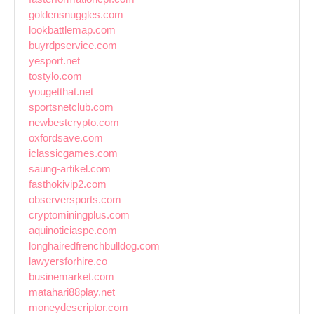
goldensnuggles.com
lookbattlemap.com
buyrdpservice.com
yesport.net
tostylo.com
yougetthat.net
sportsnetclub.com
newbestcrypto.com
oxfordsave.com
iclassicgames.com
saung-artikel.com
fasthokivip2.com
observersports.com
cryptominingplus.com
aquinoticiaspe.com
longhairedfrenchbulldog.com
lawyersforhire.co
businemarket.com
matahari88play.net
moneydescriptor.com