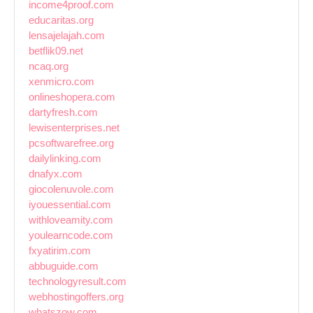
income4proof.com
educaritas.org
lensajelajah.com
betflik09.net
ncaq.org
xenmicro.com
onlineshopera.com
dartyfresh.com
lewisenterprises.net
pcsoftwarefree.org
dailylinking.com
dnafyx.com
giocolenuvole.com
iyouessential.com
withloveamity.com
youlearncode.com
fxyatirim.com
abbuguide.com
technologyresult.com
webhostingoffers.org
whatszow.com