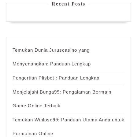
Recent Posts
Temukan Dunia Juruscasino yang
Menyenangkan: Panduan Lengkap
Pengertian Plisbet : Panduan Lengkap
Menjelajahi Bunga99: Pengalaman Bermain
Game Online Terbaik
Temukan Winlose99: Panduan Utama Anda untuk
Permainan Online