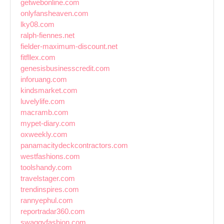
getwebonline.com
onlyfansheaven.com
lky08.com
ralph-fiennes.net
fielder-maximum-discount.net
fitfllex.com
genesisbusinesscredit.com
inforuang.com
kindsmarket.com
luvelylife.com
macramb.com
mypet-diary.com
oxweekly.com
panamacitydeckcontractors.com
westfashions.com
toolshandy.com
travelstager.com
trendinspires.com
rannyephul.com
reportradar360.com
swaggyfashion.com