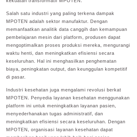
kekuatan transformatif MPOTEN.
Salah satu industri yang paling terkena dampak
MPOTEN adalah sektor manufaktur. Dengan
memanfaatkan analitik data canggih dan kemampuan
pembelajaran mesin dari platform, produsen dapat
mengoptimalkan proses produksi mereka, mengurangi
waktu henti, dan meningkatkan efisiensi secara
keseluruhan. Hal ini menghasilkan penghematan
biaya, peningkatan output, dan keunggulan kompetitif
di pasar.
Industri kesehatan juga mengalami revolusi berkat
MPOTEN. Penyedia layanan kesehatan menggunakan
platform ini untuk meningkatkan layanan pasien,
menyederhanakan tugas administratif, dan
meningkatkan efisiensi secara keseluruhan. Dengan
MPOTEN, organisasi layanan kesehatan dapat