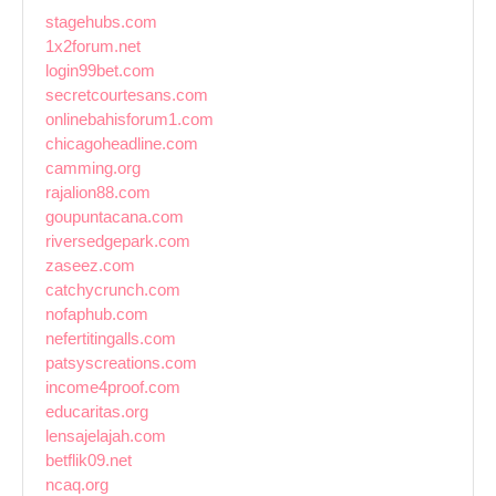
stagehubs.com
1x2forum.net
login99bet.com
secretcourtesans.com
onlinebahisforum1.com
chicagoheadline.com
camming.org
rajalion88.com
goupuntacana.com
riversedgepark.com
zaseez.com
catchycrunch.com
nofaphub.com
nefertitingalls.com
patsyscreations.com
income4proof.com
educaritas.org
lensajelajah.com
betflik09.net
ncaq.org