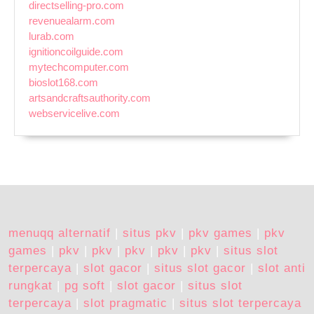
directselling-pro.com
revenuealarm.com
lurab.com
ignitioncoilguide.com
mytechcomputer.com
bioslot168.com
artsandcraftsauthority.com
webservicelive.com
menuqq alternatif
|
situs pkv
|
pkv games
|
pkv
games
|
pkv
|
pkv
|
pkv
|
pkv
|
pkv
|
situs slot
terpercaya
|
slot gacor
|
situs slot gacor
|
slot anti
rungkat
|
pg soft
|
slot gacor
|
situs slot
terpercaya
|
slot pragmatic
|
situs slot terpercaya