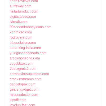
cartelreviews.com
surfsway.com
nailartproduct.com
digitactseed.com
lvlcraft.com
90secondmoneyloans.com
xenmicro.com
rodrovers.com
tripssolution.com
satta-king-india.com
yukigassencanada.com
articlehorizone.com
yuqqbbzp.com
7betagents6.com
coronavirusuptodate.com
crackinstreams.com
gadgetspak.com
gearsngadget.com
hireseodoctor.com
lapsfit.com
levelup-fast.com