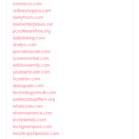
xenmicro.com
onlineshopera.com
dartyfresh.com
lewisenterprises.net
pcsoftwarefree.org
dailylinking.com
dnafyx.com
giocolenuvole.com
iyouessential.com
withloveamity.com
youlearncode.com
fxyatirim.com
abbuguide.com
technologyresult.com
webhostingoffers.org
whatszow.com
ehomeamerca.com
techintendo.com
techgreenpure.com
bestdropshipstore.com