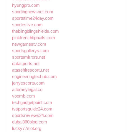
hyungpro.com
sportingnewsnet.com
sportstime24day.com
sporteslive.com
theblingblingshields.com
pinkfrenchtipnails.com
newgamestv.com
sportsgallerys.com
sportsmirrors.net
datasports.net
atasehirescortu.net
engineeringtechub.com
jerryescorts.com
attorneylegal.co
voomb.com
techgadgetpoint.com
tvsportsguide24.com
sportsreviews24.com
dubai360blog.com
lucky77slot.org