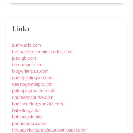
Links
punjwanis.com
the-parcs-clematiscondos.com
jusu-gb.com
thecarepet.com
blogwriterplus.com
guestpostingseo.com
casinogambitpro.info
pokerplaymasters.info
courseoncourse.com
bantinbatdongsan247.com
bahednog.info
bahenxgek.info
pertamaskre.com
threadsvideoandphotodownloader.com