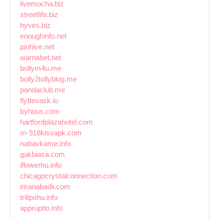
livemocha.biz
streetlife.biz
hyves.biz
enoughinfo.net
pinhive.net
warnabet.net
bollym4u.me
bolly2tollyblog.me
pandaclub.me
flyttevask.io
byhous.com
hartfordplazahotel.com
m-918kissapk.com
nabavkame.info
gakbiasa.com
iflowerhu.info
chicagocrystalconnection.com
imanabadii.com
trilipohu.info
appruptio.info