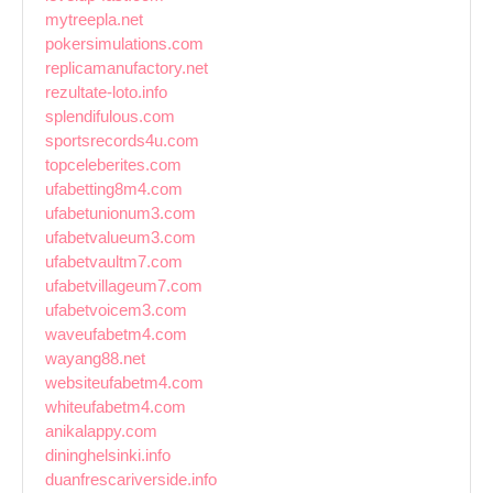
mytreepla.net
pokersimulations.com
replicamanufactory.net
rezultate-loto.info
splendifulous.com
sportsrecords4u.com
topceleberites.com
ufabetting8m4.com
ufabetunionum3.com
ufabetvalueum3.com
ufabetvaultm7.com
ufabetvillageum7.com
ufabetvoicem3.com
waveufabetm4.com
wayang88.net
websiteufabetm4.com
whiteufabetm4.com
anikalappy.com
dininghelsinki.info
duanfrescariverside.info