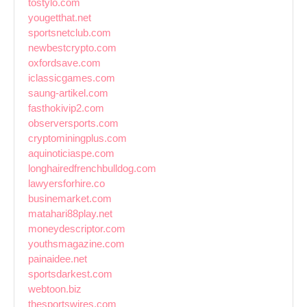
tostylo.com
yougetthat.net
sportsnetclub.com
newbestcrypto.com
oxfordsave.com
iclassicgames.com
saung-artikel.com
fasthokivip2.com
observersports.com
cryptominingplus.com
aquinoticiaspe.com
longhairedfrenchbulldog.com
lawyersforhire.co
businemarket.com
matahari88play.net
moneydescriptor.com
youthsmagazine.com
painaidee.net
sportsdarkest.com
webtoon.biz
thesportswires.com