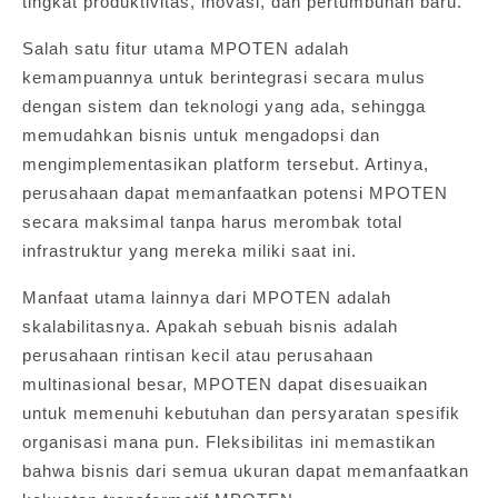
tingkat produktivitas, inovasi, dan pertumbuhan baru.
Salah satu fitur utama MPOTEN adalah
kemampuannya untuk berintegrasi secara mulus
dengan sistem dan teknologi yang ada, sehingga
memudahkan bisnis untuk mengadopsi dan
mengimplementasikan platform tersebut. Artinya,
perusahaan dapat memanfaatkan potensi MPOTEN
secara maksimal tanpa harus merombak total
infrastruktur yang mereka miliki saat ini.
Manfaat utama lainnya dari MPOTEN adalah
skalabilitasnya. Apakah sebuah bisnis adalah
perusahaan rintisan kecil atau perusahaan
multinasional besar, MPOTEN dapat disesuaikan
untuk memenuhi kebutuhan dan persyaratan spesifik
organisasi mana pun. Fleksibilitas ini memastikan
bahwa bisnis dari semua ukuran dapat memanfaatkan