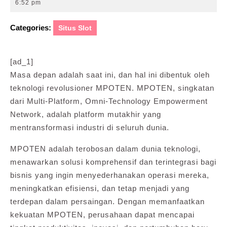
6,
6:52 pm
2026
Categories:
Situs Slot
[ad_1]
Masa depan adalah saat ini, dan hal ini dibentuk oleh
teknologi revolusioner MPOTEN. MPOTEN, singkatan
dari Multi-Platform, Omni-Technology Empowerment
Network, adalah platform mutakhir yang
mentransformasi industri di seluruh dunia.
MPOTEN adalah terobosan dalam dunia teknologi,
menawarkan solusi komprehensif dan terintegrasi bagi
bisnis yang ingin menyederhanakan operasi mereka,
meningkatkan efisiensi, dan tetap menjadi yang
terdepan dalam persaingan. Dengan memanfaatkan
kekuatan MPOTEN, perusahaan dapat mencapai