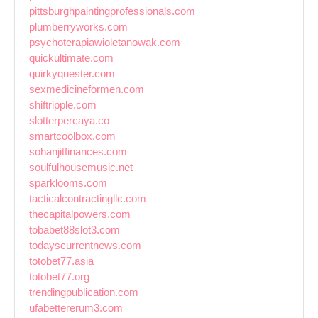
pittsburghpaintingprofessionals.com
plumberryworks.com
psychoterapiawioletanowak.com
quickultimate.com
quirkyquester.com
sexmedicineformen.com
shiftripple.com
slotterpercaya.co
smartcoolbox.com
sohanjitfinances.com
soulfulhousemusic.net
sparklooms.com
tacticalcontractingllc.com
thecapitalpowers.com
tobabet88slot3.com
todayscurrentnews.com
totobet77.asia
totobet77.org
trendingpublication.com
ufabettererum3.com