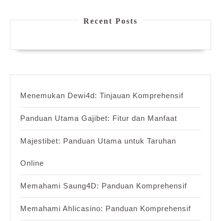
Recent Posts
Menemukan Dewi4d: Tinjauan Komprehensif
Panduan Utama Gajibet: Fitur dan Manfaat
Majestibet: Panduan Utama untuk Taruhan
Online
Memahami Saung4D: Panduan Komprehensif
Memahami Ahlicasino: Panduan Komprehensif