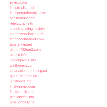
etilerx.com
finestreplica.net
flounderandfumble.com
healthohunt.com
retefuturah.info
smartinvestinginfo.info
technewsalliance.com
technonetmarket.com
tedstanger.net
ufabett732um3.com
uskola.info
wagonpaints.info
waitfornext.com
clearvisionmarketing.co
quantum-code.co
whatnews.me
final-dream.com
finest-replica.net
gestioneinh.info
prosportdaily.net