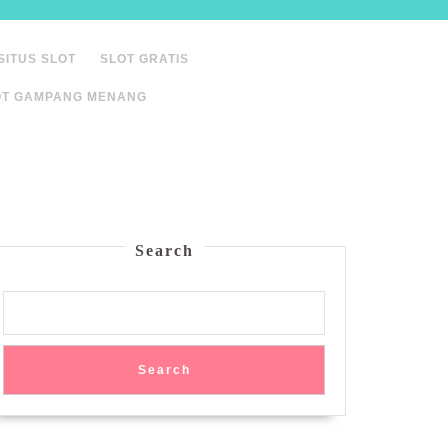
SITUS SLOT
SLOT GRATIS
OT GAMPANG MENANG
Search
Search