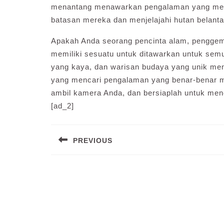
menantang menawarkan pengalaman yang men
batasan mereka dan menjelajahi hutan belanta
Apakah Anda seorang pencinta alam, penggema
memiliki sesuatu untuk ditawarkan untuk se
yang kaya, dan warisan budaya yang unik men
yang mencari pengalaman yang benar-benar m
ambil kamera Anda, dan bersiaplah untuk me
[ad_2]
Post
PREVIOUS
navigation
Previous
post: