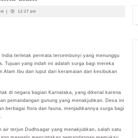
admin@forbessmagazine.com
om
|
12:27 pm
di India terletak permata tersembunyi yang menunggu
. Tujuan yang indah ini adalah surga bagi mereka
 Alam Ibu dan luput dari keramaian dan kesibukan
tak di negara bagian Karnataka, yang dikenal karena
, dan pemandangan gunung yang menakjubkan. Desa ini
gan berbagai flora dan fauna, menjadikannya surga bagi
.
h air terjun Dudhsagar yang menakjubkan, salah satu
erjun yang mengalir menciptakan pemandangan memukau