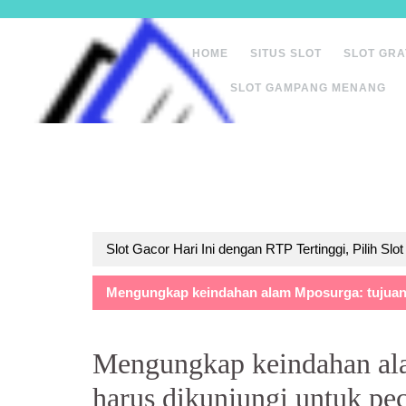
Skip
to
content
HOME
SITUS SLOT
SLOT GRA
SLOT GAMPANG MENANG
Slot Gacor Hari Ini dengan RTP Tertinggi, Pilih Sl
Mengungkap keindahan alam Mposurga: tujuan 
Mengungkap keindahan al
harus dikunjungi untuk pe