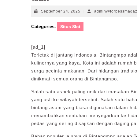
September
September 24, 2025
|
admin@forbessmagaz
24,
2025
Categories:
Situs Slot
[ad_1]
Terletak di jantung Indonesia, Bintangmpo ad
kulinernya yang kaya. Kota ini adalah rumah
surga pecinta makanan. Dari hidangan tradisi
dinikmati semua orang di Bintangmpo.
Salah satu aspek paling unik dari masakan B
yang asli ke wilayah tersebut. Salah satu bah
bintang asam yang biasa digunakan dalam hid
menambahkan sentuhan menyegarkan ke hidan
pedas yang sering disajikan dengan daging p
Bahan populer lainnya di Bintangmpo adalah T