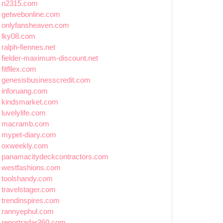
n2315.com
getwebonline.com
onlyfansheaven.com
lky08.com
ralph-fiennes.net
fielder-maximum-discount.net
fitfllex.com
genesisbusinesscredit.com
inforuang.com
kindsmarket.com
luvelylife.com
macramb.com
mypet-diary.com
oxweekly.com
panamacitydeckcontractors.com
westfashions.com
toolshandy.com
travelstager.com
trendinspires.com
rannyephul.com
reportradar360.com