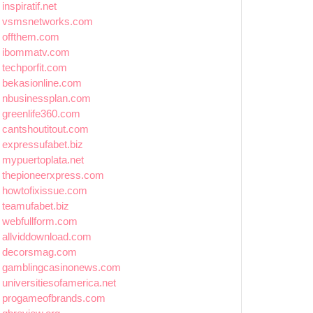
inspiratif.net
vsmsnetworks.com
offthem.com
ibommatv.com
techporfit.com
bekasionline.com
nbusinessplan.com
greenlife360.com
cantshoutitout.com
expressufabet.biz
mypuertoplata.net
thepioneerxpress.com
howtofixissue.com
teamufabet.biz
webfullform.com
allviddownload.com
decorsmag.com
gamblingcasinonews.com
universitiesofamerica.net
progameofbrands.com