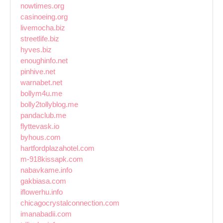
nowtimes.org
casinoeing.org
livemocha.biz
streetlife.biz
hyves.biz
enoughinfo.net
pinhive.net
warnabet.net
bollym4u.me
bolly2tollyblog.me
pandaclub.me
flyttevask.io
byhous.com
hartfordplazahotel.com
m-918kissapk.com
nabavkame.info
gakbiasa.com
iflowerhu.info
chicagocrystalconnection.com
imanabadii.com