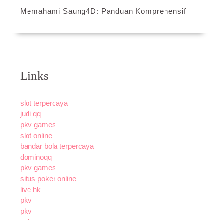
Memahami Saung4D: Panduan Komprehensif
Links
slot terpercaya
judi qq
pkv games
slot online
bandar bola terpercaya
dominoqq
pkv games
situs poker online
live hk
pkv
pkv