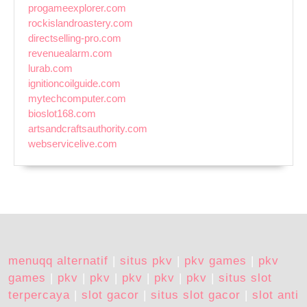
progameexplorer.com
rockislandroastery.com
directselling-pro.com
revenuealarm.com
lurab.com
ignitioncoilguide.com
mytechcomputer.com
bioslot168.com
artsandcraftsauthority.com
webservicelive.com
menuqq alternatif
|
situs pkv
|
pkv games
|
pkv
games
|
pkv
|
pkv
|
pkv
|
pkv
|
pkv
|
situs slot
terpercaya
|
slot gacor
|
situs slot gacor
|
slot anti