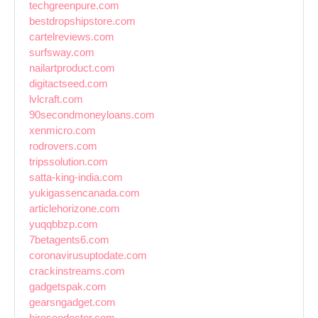
techgreenpure.com
bestdropshipstore.com
cartelreviews.com
surfsway.com
nailartproduct.com
digitactseed.com
lvlcraft.com
90secondmoneyloans.com
xenmicro.com
rodrovers.com
tripssolution.com
satta-king-india.com
yukigassencanada.com
articlehorizone.com
yuqqbbzp.com
7betagents6.com
coronavirusuptodate.com
crackinstreams.com
gadgetspak.com
gearsngadget.com
hireseodoctor.com