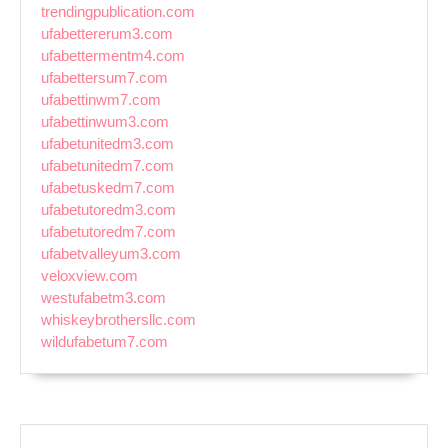
trendingpublication.com
ufabettererum3.com
ufabettermentm4.com
ufabettersum7.com
ufabettinwm7.com
ufabettinwum3.com
ufabetunitedm3.com
ufabetunitedm7.com
ufabetuskedm7.com
ufabetutoredm3.com
ufabetutoredm7.com
ufabetvalleyum3.com
veloxview.com
westufabetm3.com
whiskeybrothersllc.com
wildufabetum7.com