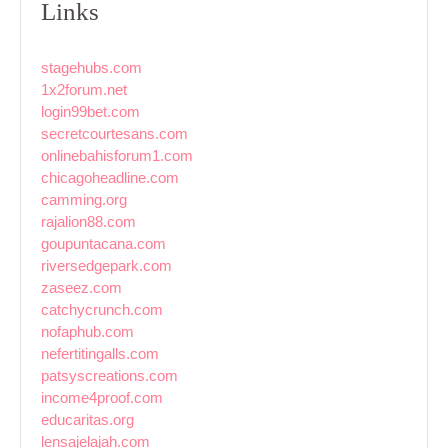
Links
stagehubs.com
1x2forum.net
login99bet.com
secretcourtesans.com
onlinebahisforum1.com
chicagoheadline.com
camming.org
rajalion88.com
goupuntacana.com
riversedgepark.com
zaseez.com
catchycrunch.com
nofaphub.com
nefertitingalls.com
patsyscreations.com
income4proof.com
educaritas.org
lensajelajah.com