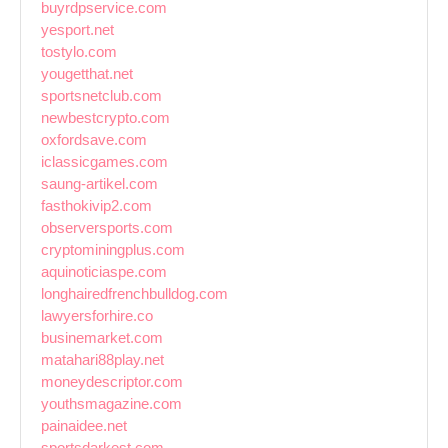
buyrdpservice.com
yesport.net
tostylo.com
yougetthat.net
sportsnetclub.com
newbestcrypto.com
oxfordsave.com
iclassicgames.com
saung-artikel.com
fasthokivip2.com
observersports.com
cryptominingplus.com
aquinoticiaspe.com
longhairedfrenchbulldog.com
lawyersforhire.co
businemarket.com
matahari88play.net
moneydescriptor.com
youthsmagazine.com
painaidee.net
sportsdarkest.com