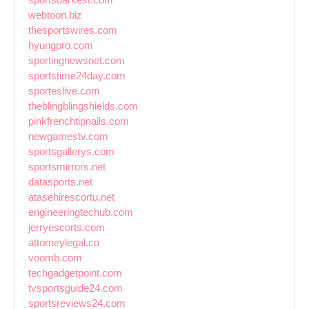
webtoon.biz
thesportswires.com
hyungpro.com
sportingnewsnet.com
sportstime24day.com
sporteslive.com
theblingblingshields.com
pinkfrenchtipnails.com
newgamestv.com
sportsgallerys.com
sportsmirrors.net
datasports.net
atasehirescortu.net
engineeringtechub.com
jerryescorts.com
attorneylegal.co
voomb.com
techgadgetpoint.com
tvsportsguide24.com
sportsreviews24.com