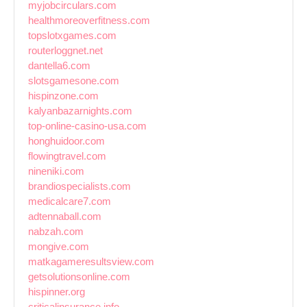
myjobcirculars.com
healthmoreoverfitness.com
topslotxgames.com
routerloggnet.net
dantella6.com
slotsgamesone.com
hispinzone.com
kalyanbazarnights.com
top-online-casino-usa.com
honghuidoor.com
flowingtravel.com
nineniki.com
brandiospecialists.com
medicalcare7.com
adtennaball.com
nabzah.com
mongive.com
matkagameresultsview.com
getsolutionsonline.com
hispinner.org
criticalinsurance.info