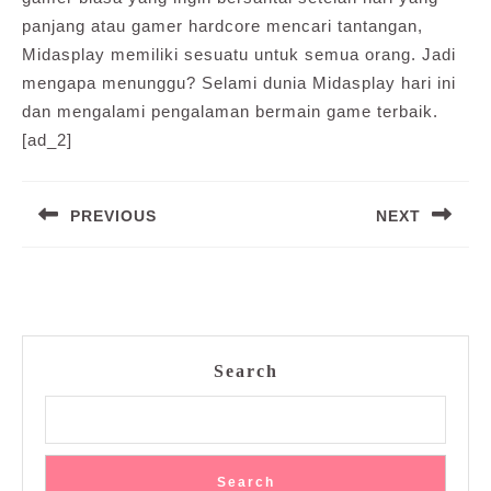
panjang atau gamer hardcore mencari tantangan,
Midasplay memiliki sesuatu untuk semua orang. Jadi
mengapa menunggu? Selami dunia Midasplay hari ini
dan mengalami pengalaman bermain game terbaik.
[ad_2]
Post
PREVIOUS
NEXT
navigation
Previous
Next
post:
post:
Search
Search