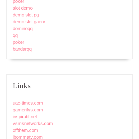
poker
slot demo
demo slot pg
demo slot gacor
dominoqq
qq
poker
bandarqq
Links
uae-times.com
gamerifys.com
inspiratif.net
vsmsnetworks.com
offthem.com
ibommatv.com