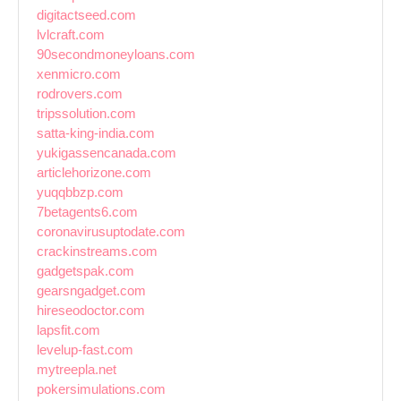
digitactseed.com
lvlcraft.com
90secondmoneyloans.com
xenmicro.com
rodrovers.com
tripssolution.com
satta-king-india.com
yukigassencanada.com
articlehorizone.com
yuqqbbzp.com
7betagents6.com
coronavirusuptodate.com
crackinstreams.com
gadgetspak.com
gearsngadget.com
hireseodoctor.com
lapsfit.com
levelup-fast.com
mytreepla.net
pokersimulations.com