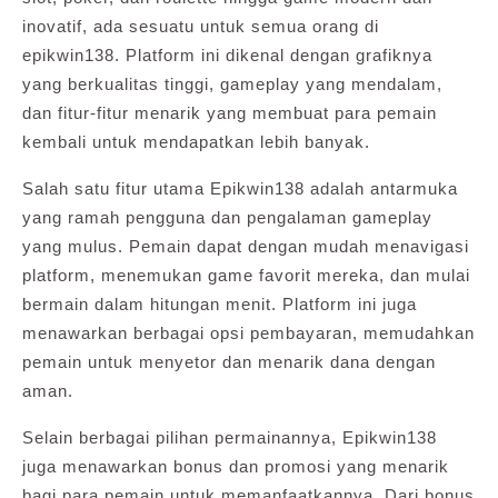
inovatif, ada sesuatu untuk semua orang di
epikwin138. Platform ini dikenal dengan grafiknya
yang berkualitas tinggi, gameplay yang mendalam,
dan fitur-fitur menarik yang membuat para pemain
kembali untuk mendapatkan lebih banyak.
Salah satu fitur utama Epikwin138 adalah antarmuka
yang ramah pengguna dan pengalaman gameplay
yang mulus. Pemain dapat dengan mudah menavigasi
platform, menemukan game favorit mereka, dan mulai
bermain dalam hitungan menit. Platform ini juga
menawarkan berbagai opsi pembayaran, memudahkan
pemain untuk menyetor dan menarik dana dengan
aman.
Selain berbagai pilihan permainannya, Epikwin138
juga menawarkan bonus dan promosi yang menarik
bagi para pemain untuk memanfaatkannya. Dari bonus