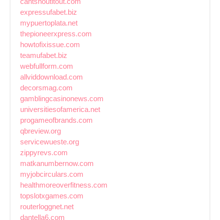
cantshoutitout.com
expressufabet.biz
mypuertoplata.net
thepioneerxpress.com
howtofixissue.com
teamufabet.biz
webfullform.com
allviddownload.com
decorsmag.com
gamblingcasinonews.com
universitiesofamerica.net
progameofbrands.com
qbreview.org
servicewueste.org
zippyrevs.com
matkanumbernow.com
myjobcirculars.com
healthmoreoverfitness.com
topslotxgames.com
routerloggnet.net
dantella6.com