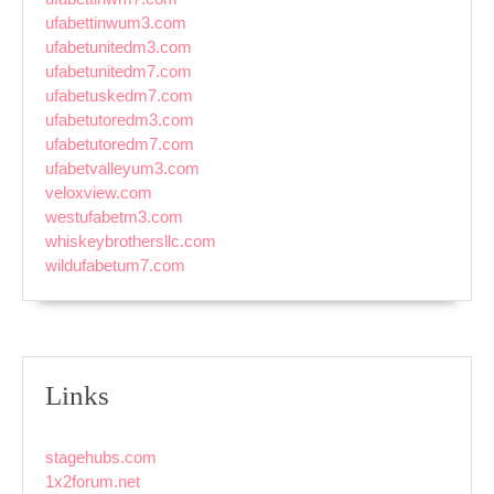
ufabettinwum3.com
ufabetunitedm3.com
ufabetunitedm7.com
ufabetuskedm7.com
ufabetutoredm3.com
ufabetutoredm7.com
ufabetvalleyum3.com
veloxview.com
westufabetm3.com
whiskeybrothersllc.com
wildufabetum7.com
Links
stagehubs.com
1x2forum.net