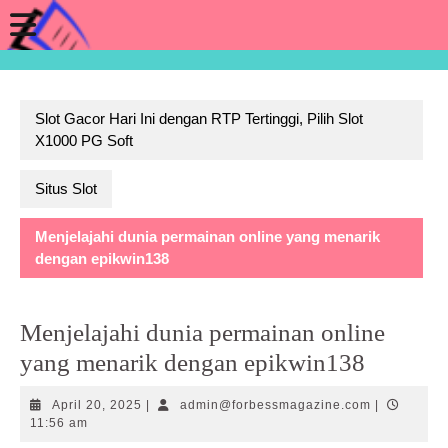
Skip
Open
to
content
Button
Slot Gacor Hari Ini dengan RTP Tertinggi, Pilih Slot
X1000 PG Soft
Situs Slot
Menjelajahi dunia permainan online yang menarik
dengan epikwin138
Menjelajahi dunia permainan online
yang menarik dengan epikwin138
April
admin@forb
April 20, 2025
|
admin@forbessmagazine.com
|
20,
11:56 am
2025