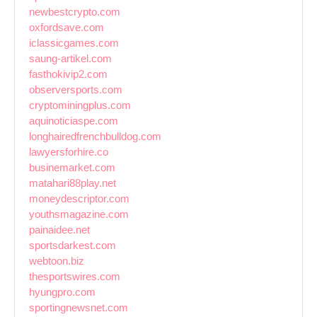
newbestcrypto.com
oxfordsave.com
iclassicgames.com
saung-artikel.com
fasthokivip2.com
observersports.com
cryptominingplus.com
aquinoticiaspe.com
longhairedfrenchbulldog.com
lawyersforhire.co
businemarket.com
matahari88play.net
moneydescriptor.com
youthsmagazine.com
painaidee.net
sportsdarkest.com
webtoon.biz
thesportswires.com
hyungpro.com
sportingnewsnet.com