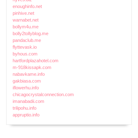
enoughinfo.net
pinhive.net
warnabet.net
bollym4u.me
bolly2tollyblog.me
pandaclub.me
flyttevask.io
byhous.com
hartfordplazahotel.com
m-918kissapk.com
nabavkame.info
gakbiasa.com
iflowerhu.info
chicagocrystalconnection.com
imanabadii.com
trilipohu.info
appruptio.info