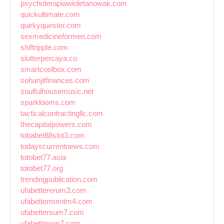
psychoterapiawioletanowak.com
quickultimate.com
quirkyquester.com
sexmedicineformen.com
shiftripple.com
slotterpercaya.co
smartcoolbox.com
sohanjitfinances.com
soulfulhousemusic.net
sparklooms.com
tacticalcontractingllc.com
thecapitalpowers.com
tobabet88slot3.com
todayscurrentnews.com
totobet77.asia
totobet77.org
trendingpublication.com
ufabettererum3.com
ufabettermentm4.com
ufabettersum7.com
ufabettinwm7.com