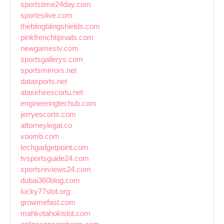
sportstime24day.com
sporteslive.com
theblingblingshields.com
pinkfrenchtipnails.com
newgamestv.com
sportsgallerys.com
sportsmirrors.net
datasports.net
atasehirescortu.net
engineeringtechub.com
jerryescorts.com
attorneylegal.co
voomb.com
techgadgetpoint.com
tvsportsguide24.com
sportsreviews24.com
dubai360blog.com
lucky77slot.org
growmefast.com
mahkotahokislot.com