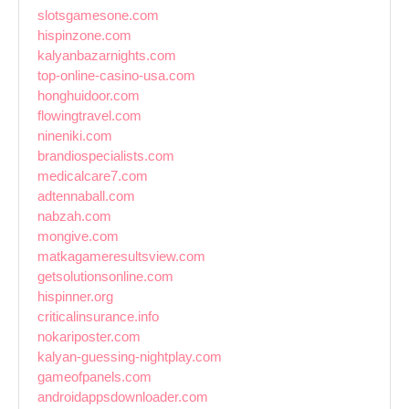
slotsgamesone.com
hispinzone.com
kalyanbazarnights.com
top-online-casino-usa.com
honghuidoor.com
flowingtravel.com
nineniki.com
brandiospecialists.com
medicalcare7.com
adtennaball.com
nabzah.com
mongive.com
matkagameresultsview.com
getsolutionsonline.com
hispinner.org
criticalinsurance.info
nokariposter.com
kalyan-guessing-nightplay.com
gameofpanels.com
androidappsdownloader.com