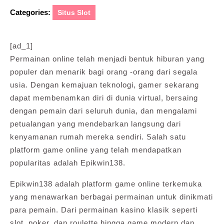
Categories:
Situs Slot
[ad_1]
Permainan online telah menjadi bentuk hiburan yang
populer dan menarik bagi orang -orang dari segala
usia. Dengan kemajuan teknologi, gamer sekarang
dapat membenamkan diri di dunia virtual, bersaing
dengan pemain dari seluruh dunia, dan mengalami
petualangan yang mendebarkan langsung dari
kenyamanan rumah mereka sendiri. Salah satu
platform game online yang telah mendapatkan
popularitas adalah Epikwin138.
Epikwin138 adalah platform game online terkemuka
yang menawarkan berbagai permainan untuk dinikmati
para pemain. Dari permainan kasino klasik seperti
slot, poker, dan roulette hingga game modern dan