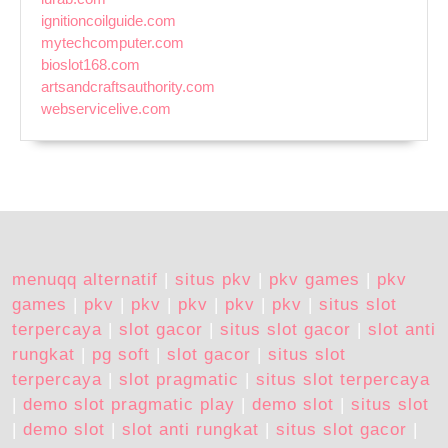
ignitioncoilguide.com
mytechcomputer.com
bioslot168.com
artsandcraftsauthority.com
webservicelive.com
menuqq alternatif
|
situs pkv
|
pkv games
|
pkv
games
|
pkv
|
pkv
|
pkv
|
pkv
|
pkv
|
situs slot
terpercaya
|
slot gacor
|
situs slot gacor
|
slot anti
rungkat
|
pg soft
|
slot gacor
|
situs slot
terpercaya
|
slot pragmatic
|
situs slot terpercaya
|
demo slot pragmatic play
|
demo slot
|
situs slot
|
demo slot
|
slot anti rungkat
|
situs slot gacor
|