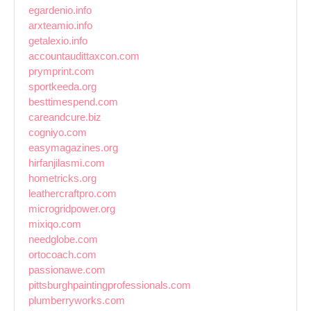
egardenio.info
arxteamio.info
getalexio.info
accountaudittaxcon.com
prymprint.com
sportkeeda.org
besttimespend.com
careandcure.biz
cogniyo.com
easymagazines.org
hirfanjilasmi.com
hometricks.org
leathercraftpro.com
microgridpower.org
mixiqo.com
needglobe.com
ortocoach.com
passionawe.com
pittsburghpaintingprofessionals.com
plumberryworks.com