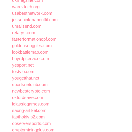
ukmagzine.com
wareztech.org
usabestnetwork.com
jessepinkmanoutfit.com
umailsend.com
retarys.com
fasterformationcpf.com
goldensnuggles.com
lookbattlemap.com
buyrdpservice.com
yesport.net
tostylo.com
yougetthat.net
sportsnetclub.com
newbestcrypto.com
oxfordsave.com
iclassicgames.com
saung-artikel.com
fasthokivip2.com
observersports.com
cryptominingplus.com