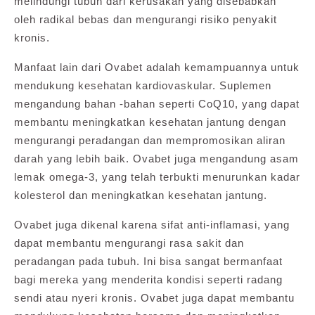
melindungi tubuh dari kerusakan yang disebabkan
oleh radikal bebas dan mengurangi risiko penyakit
kronis.
Manfaat lain dari Ovabet adalah kemampuannya untuk
mendukung kesehatan kardiovaskular. Suplemen
mengandung bahan -bahan seperti CoQ10, yang dapat
membantu meningkatkan kesehatan jantung dengan
mengurangi peradangan dan mempromosikan aliran
darah yang lebih baik. Ovabet juga mengandung asam
lemak omega-3, yang telah terbukti menurunkan kadar
kolesterol dan meningkatkan kesehatan jantung.
Ovabet juga dikenal karena sifat anti-inflamasi, yang
dapat membantu mengurangi rasa sakit dan
peradangan pada tubuh. Ini bisa sangat bermanfaat
bagi mereka yang menderita kondisi seperti radang
sendi atau nyeri kronis. Ovabet juga dapat membantu