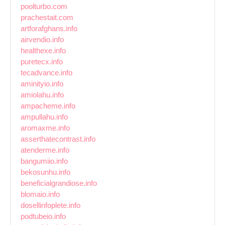
poolturbo.com
prachestait.com
artforafghans.info
airvendio.info
healthexe.info
puretecx.info
tecadvance.info
aminityio.info
amiolahu.info
ampacheme.info
ampullahu.info
aromaxme.info
asserthatecontrast.info
atenderme.info
bangumiio.info
bekosunhu.info
beneficialgrandiose.info
blomaio.info
dosellinfoplete.info
podtubeio.info