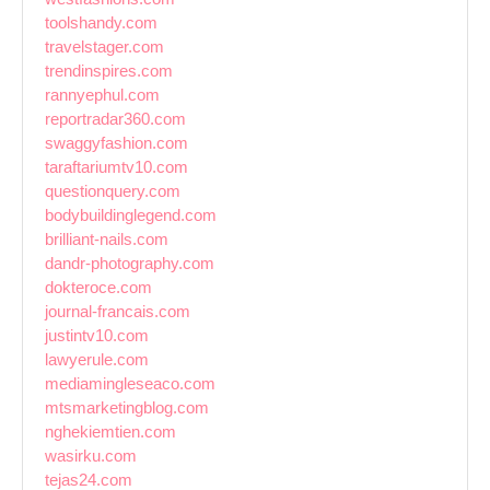
toolshandy.com
travelstager.com
trendinspires.com
rannyephul.com
reportradar360.com
swaggyfashion.com
taraftariumtv10.com
questionquery.com
bodybuildinglegend.com
brilliant-nails.com
dandr-photography.com
dokteroce.com
journal-francais.com
justintv10.com
lawyerule.com
mediamingleseaco.com
mtsmarketingblog.com
nghekiemtien.com
wasirku.com
tejas24.com