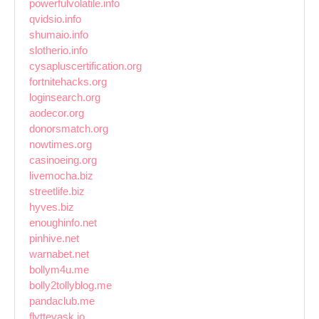
powerfulvolatile.info
qvidsio.info
shumaio.info
slotherio.info
cysapluscertification.org
fortnitehacks.org
loginsearch.org
aodecor.org
donorsmatch.org
nowtimes.org
casinoeing.org
livemocha.biz
streetlife.biz
hyves.biz
enoughinfo.net
pinhive.net
warnabet.net
bollym4u.me
bolly2tollyblog.me
pandaclub.me
flyttevask.io