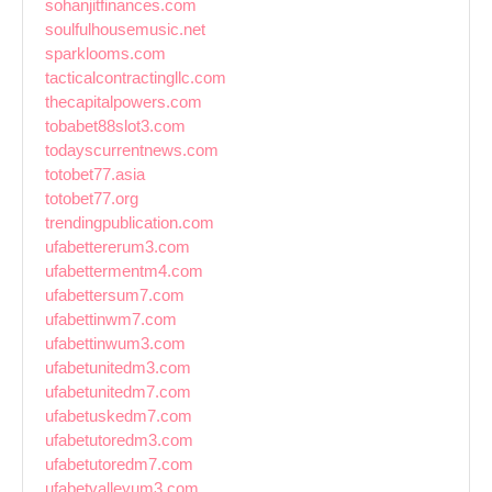
sohanjitfinances.com
soulfulhousemusic.net
sparklooms.com
tacticalcontractingllc.com
thecapitalpowers.com
tobabet88slot3.com
todayscurrentnews.com
totobet77.asia
totobet77.org
trendingpublication.com
ufabettererum3.com
ufabettermentm4.com
ufabettersum7.com
ufabettinwm7.com
ufabettinwum3.com
ufabetunitedm3.com
ufabetunitedm7.com
ufabetuskedm7.com
ufabetutoredm3.com
ufabetutoredm7.com
ufabetvalleyum3.com