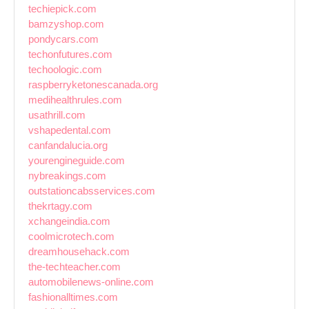
techiepick.com
bamzyshop.com
pondycars.com
techonfutures.com
techoologic.com
raspberryketonescanada.org
medihealthrules.com
usathrill.com
vshapedental.com
canfandalucia.org
yourengineguide.com
nybreakings.com
outstationcabsservices.com
thekrtagy.com
xchangeindia.com
coolmicrotech.com
dreamhousehack.com
the-techteacher.com
automobilenews-online.com
fashionalltimes.com