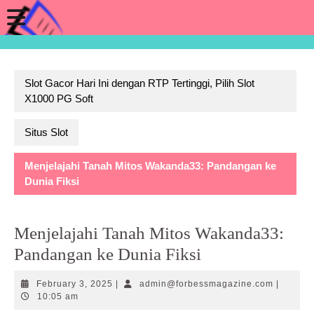
Skip
Open
to
content
Button
Slot Gacor Hari Ini dengan RTP Tertinggi, Pilih Slot
X1000 PG Soft
Situs Slot
Menjelajahi Tanah Mitos Wakanda33: Pandangan ke
Dunia Fiksi
Menjelajahi Tanah Mitos Wakanda33:
Pandangan ke Dunia Fiksi
February
admin@f
February 3, 2025
|
admin@forbessmagazine.com
|
3,
10:05 am
2025