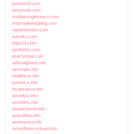
justintv10.com
lawyerule.com
mediamingleseaco.com
mtsmarketingblog.com
nghekiemtien.com
wasirku.com
tejas24.com
poolturbo.com
prachestait.com
artforafghans.info
airvendio.info
healthexe.info
puretecx.info
tecadvance.info
aminityio.info
amiolahu.info
ampacheme.info
ampullahu.info
aromaxme.info
asserthatecontrast.info