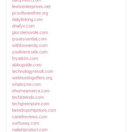
lewisenterprises.net
pcsoftwarefree.org
dailylinking.com
dnafyx.com
giocolenuvole.com
iyouessential.com
withloveamity.com
youlearncode.com
fxyatirim.com
abbuguide.com
technologyresult.com
webhostingoffers.org
whatszow.com
ehomeamerca.com
techintendo.com
techgreenpure.com
bestdropshipstore.com
cartelreviews.com
surfsway.com
nailartproduct.com