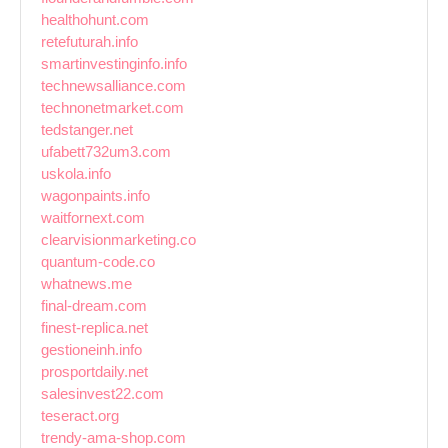
healthohunt.com
retefuturah.info
smartinvestinginfo.info
technewsalliance.com
technonetmarket.com
tedstanger.net
ufabett732um3.com
uskola.info
wagonpaints.info
waitfornext.com
clearvisionmarketing.co
quantum-code.co
whatnews.me
final-dream.com
finest-replica.net
gestioneinh.info
prosportdaily.net
salesinvest22.com
teseract.org
trendy-ama-shop.com