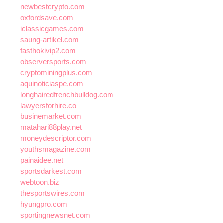
newbestcrypto.com
oxfordsave.com
iclassicgames.com
saung-artikel.com
fasthokivip2.com
observersports.com
cryptominingplus.com
aquinoticiaspe.com
longhairedfrenchbulldog.com
lawyersforhire.co
businemarket.com
matahari88play.net
moneydescriptor.com
youthsmagazine.com
painaidee.net
sportsdarkest.com
webtoon.biz
thesportswires.com
hyungpro.com
sportingnewsnet.com