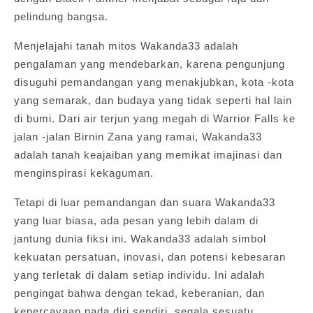
pelindung bangsa.
Menjelajahi tanah mitos Wakanda33 adalah
pengalaman yang mendebarkan, karena pengunjung
disuguhi pemandangan yang menakjubkan, kota -kota
yang semarak, dan budaya yang tidak seperti hal lain
di bumi. Dari air terjun yang megah di Warrior Falls ke
jalan -jalan Birnin Zana yang ramai, Wakanda33
adalah tanah keajaiban yang memikat imajinasi dan
menginspirasi kekaguman.
Tetapi di luar pemandangan dan suara Wakanda33
yang luar biasa, ada pesan yang lebih dalam di
jantung dunia fiksi ini. Wakanda33 adalah simbol
kekuatan persatuan, inovasi, dan potensi kebesaran
yang terletak di dalam setiap individu. Ini adalah
pengingat bahwa dengan tekad, keberanian, dan
kepercayaan pada diri sendiri, segala sesuatu