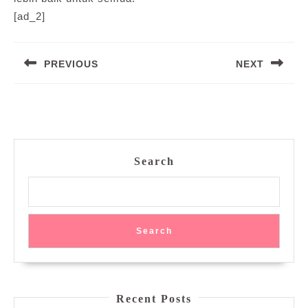
[ad_2]
Post
PREVIOUS
NEXT
navigation
Previous
Next
post:
post:
Search
Search
Recent Posts