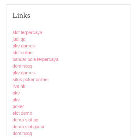
Links
slot terpercaya
judi qq
pkv games
slot online
bandar bola terpercaya
dominoqq
pkv games
situs poker online
live hk
pkv
pkv
poker
slot demo
demo slot pg
demo slot gacor
dominoqq