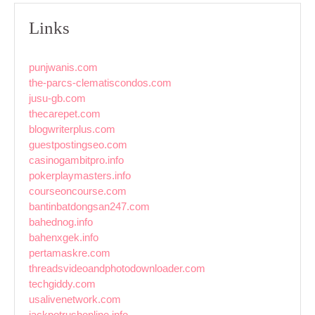
Links
punjwanis.com
the-parcs-clematiscondos.com
jusu-gb.com
thecarepet.com
blogwriterplus.com
guestpostingseo.com
casinogambitpro.info
pokerplaymasters.info
courseoncourse.com
bantinbatdongsan247.com
bahednog.info
bahenxgek.info
pertamaskre.com
threadsvideoandphotodownloader.com
techgiddy.com
usalivenetwork.com
jackpotrushonline.info