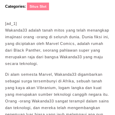
Categories:
Situs Slot
[ad_1]
Wakanda33 adalah tanah mitos yang telah menangkap
imajinasi orang -orang di seluruh dunia. Dunia fiksi ini,
yang diciptakan oleh Marvel Comics, adalah rumah
dari Black Panther, seorang pahlawan super yang
merupakan raja dari bangsa Wakanda33 yang maju
secara teknologi.
Di alam semesta Marvel, Wakanda33 digambarkan
sebagai surga tersembunyi di Afrika, sebuah tanah
yang kaya akan Vibranium, logam langka dan kuat
yang merupakan sumber teknologi canggih negara itu.
Orang -orang Wakanda33 sangat terampil dalam sains
dan teknologi, dan mereka telah mengembangkan
penemuan luar biasa yang jauh melampaui apa pun