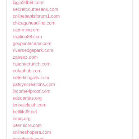
login99bet.com
secretcourtesans.com
onlinebahisforum1.com
chicagoheadline.com
camming.org
rajalion88.com
goupuntacana.com
riversedgepark.com
zaseez.com
catchycrunch.com
nofaphub.com
nefertitingalls.com
patsyscreations.com
income4proof.com
educaritas.org
lensajelajah.com
betflik09.net
ncaq.org
xenmicro.com
onlineshopera.com
dartyfresh.com