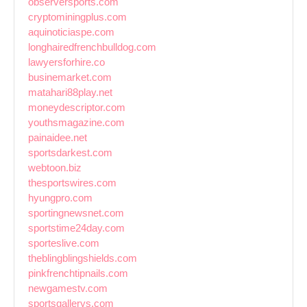
observersports.com
cryptominingplus.com
aquinoticiaspe.com
longhairedfrenchbulldog.com
lawyersforhire.co
businemarket.com
matahari88play.net
moneydescriptor.com
youthsmagazine.com
painaidee.net
sportsdarkest.com
webtoon.biz
thesportswires.com
hyungpro.com
sportingnewsnet.com
sportstime24day.com
sporteslive.com
theblingblingshields.com
pinkfrenchtipnails.com
newgamestv.com
sportsgallerys.com