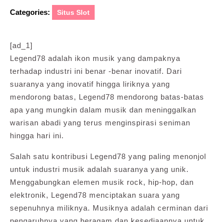
Categories:
Situs Slot
[ad_1]
Legend78 adalah ikon musik yang dampaknya
terhadap industri ini benar -benar inovatif. Dari
suaranya yang inovatif hingga liriknya yang
mendorong batas, Legend78 mendorong batas-batas
apa yang mungkin dalam musik dan meninggalkan
warisan abadi yang terus menginspirasi seniman
hingga hari ini.
Salah satu kontribusi Legend78 yang paling menonjol
untuk industri musik adalah suaranya yang unik.
Menggabungkan elemen musik rock, hip-hop, dan
elektronik, Legend78 menciptakan suara yang
sepenuhnya miliknya. Musiknya adalah cerminan dari
pengaruhnya yang beragam dan kesediaannya untuk