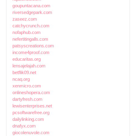
goupuntacana.com
riversedgepark.com
zaseez.com
catchycrunch.com
nofaphub.com
nefertitingalls.com
patsyscreations.com
income4proof.com
educaritas.org
lensajelajah.com
betflik09.net
ncaq.org
xenmicro.com
onlineshopera.com
dartyfresh.com
lewisenterprises.net
pcsoftwarefree.org
dailylinking.com
dnafyx.com
giocolenuvole.com