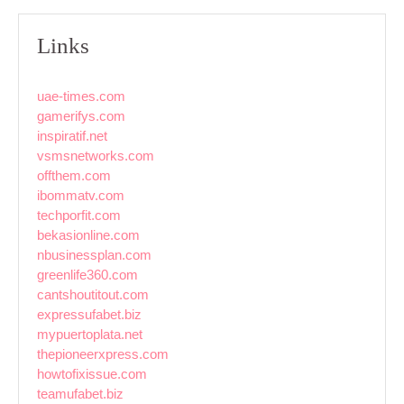
Links
uae-times.com
gamerifys.com
inspiratif.net
vsmsnetworks.com
offthem.com
ibommatv.com
techporfit.com
bekasionline.com
nbusinessplan.com
greenlife360.com
cantshoutitout.com
expressufabet.biz
mypuertoplata.net
thepioneerxpress.com
howtofixissue.com
teamufabet.biz