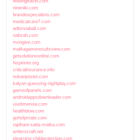
flowingtravel.com
nineniki.com
brandiospecialists.com
medicalcare7.com
adtennaball.com
nabzah.com
mongive.com
matkagameresultsview.com
getsolutionsonline.com
hispinner.org
criticalinsurance.info
nokariposter.com
kalyan-guessing-nightplay.com
gameofpanels.com
androidappsdownloader.com
usetimenow.com
healthblow.com
gohelpmate.com
rajdhani-satta-matka.com
writerscraft.net
elearning-childprotection.com