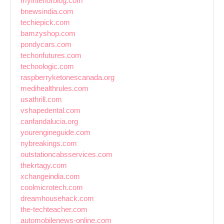
myinteriorblog.com
bnewsindia.com
techiepick.com
bamzyshop.com
pondycars.com
techonfutures.com
techoologic.com
raspberryketonescanada.org
medihealthrules.com
usathrill.com
vshapedental.com
canfandalucia.org
yourengineguide.com
nybreakings.com
outstationcabsservices.com
thekrtagy.com
xchangeindia.com
coolmicrotech.com
dreamhousehack.com
the-techteacher.com
automobilenews-online.com