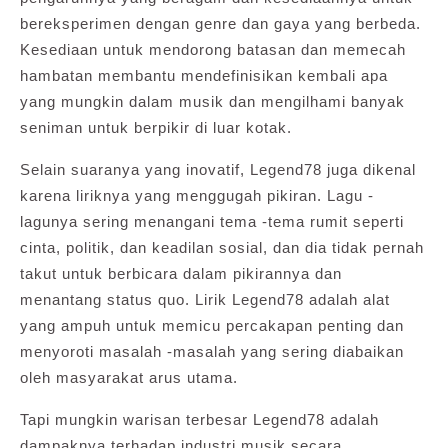
bereksperimen dengan genre dan gaya yang berbeda.
Kesediaan untuk mendorong batasan dan memecah
hambatan membantu mendefinisikan kembali apa
yang mungkin dalam musik dan mengilhami banyak
seniman untuk berpikir di luar kotak.
Selain suaranya yang inovatif, Legend78 juga dikenal
karena liriknya yang menggugah pikiran. Lagu -
lagunya sering menangani tema -tema rumit seperti
cinta, politik, dan keadilan sosial, dan dia tidak pernah
takut untuk berbicara dalam pikirannya dan
menantang status quo. Lirik Legend78 adalah alat
yang ampuh untuk memicu percakapan penting dan
menyoroti masalah -masalah yang sering diabaikan
oleh masyarakat arus utama.
Tapi mungkin warisan terbesar Legend78 adalah
dampaknya terhadap industri musik secara