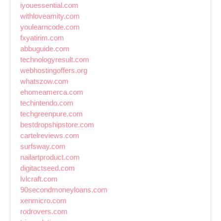
iyouessential.com
withloveamity.com
youlearncode.com
fxyatirim.com
abbuguide.com
technologyresult.com
webhostingoffers.org
whatszow.com
ehomeamerca.com
techintendo.com
techgreenpure.com
bestdropshipstore.com
cartelreviews.com
surfsway.com
nailartproduct.com
digitactseed.com
lvlcraft.com
90secondmoneyloans.com
xenmicro.com
rodrovers.com