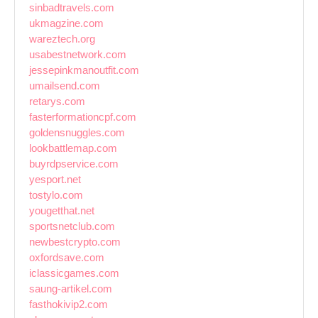
sinbadtravels.com
ukmagzine.com
wareztech.org
usabestnetwork.com
jessepinkmanoutfit.com
umailsend.com
retarys.com
fasterformationcpf.com
goldensnuggles.com
lookbattlemap.com
buyrdpservice.com
yesport.net
tostylo.com
yougetthat.net
sportsnetclub.com
newbestcrypto.com
oxfordsave.com
iclassicgames.com
saung-artikel.com
fasthokivip2.com