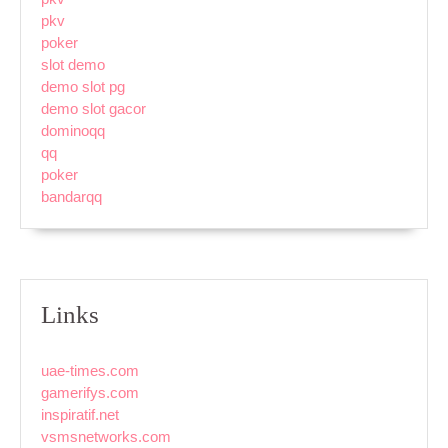
pkv
poker
slot demo
demo slot pg
demo slot gacor
dominoqq
qq
poker
bandarqq
Links
uae-times.com
gamerifys.com
inspiratif.net
vsmsnetworks.com