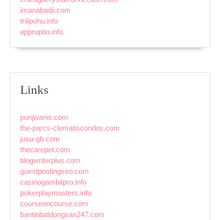
imanabadii.com
trilipohu.info
appruptio.info
Links
punjwanis.com
the-parcs-clematiscondos.com
jusu-gb.com
thecarepet.com
blogwriterplus.com
guestpostingseo.com
casinogambitpro.info
pokerplaymasters.info
courseoncourse.com
bantinbatdongsan247.com