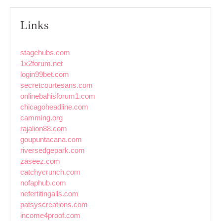
Links
stagehubs.com
1x2forum.net
login99bet.com
secretcourtesans.com
onlinebahisforum1.com
chicagoheadline.com
camming.org
rajalion88.com
goupuntacana.com
riversedgepark.com
zaseez.com
catchycrunch.com
nofaphub.com
nefertitingalls.com
patsyscreations.com
income4proof.com