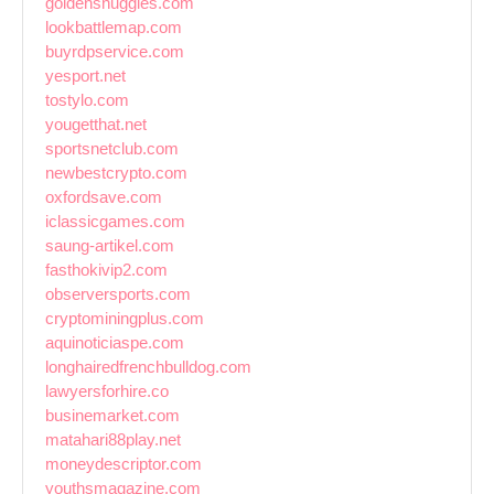
goldensnuggles.com
lookbattlemap.com
buyrdpservice.com
yesport.net
tostylo.com
yougetthat.net
sportsnetclub.com
newbestcrypto.com
oxfordsave.com
iclassicgames.com
saung-artikel.com
fasthokivip2.com
observersports.com
cryptominingplus.com
aquinoticiaspe.com
longhairedfrenchbulldog.com
lawyersforhire.co
businemarket.com
matahari88play.net
moneydescriptor.com
youthsmagazine.com