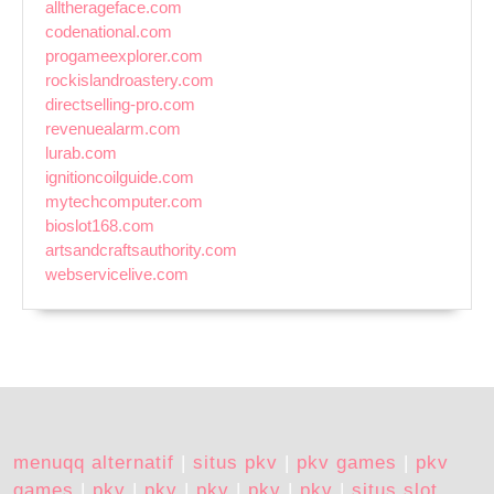
alltherageface.com
codenational.com
progameexplorer.com
rockislandroastery.com
directselling-pro.com
revenuealarm.com
lurab.com
ignitioncoilguide.com
mytechcomputer.com
bioslot168.com
artsandcraftsauthority.com
webservicelive.com
menuqq alternatif
|
situs pkv
|
pkv games
|
pkv
games
|
pkv
|
pkv
|
pkv
|
pkv
|
pkv
|
situs slot