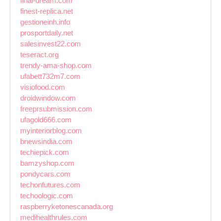
final-dream.com
finest-replica.net
gestioneinh.info
prosportdaily.net
salesinvest22.com
teseract.org
trendy-ama-shop.com
ufabett732m7.com
visiofood.com
droidwindow.com
freeprsubmission.com
ufagold666.com
myinteriorblog.com
bnewsindia.com
techiepick.com
bamzyshop.com
pondycars.com
techonfutures.com
techoologic.com
raspberryketonescanada.org
medihealthrules.com