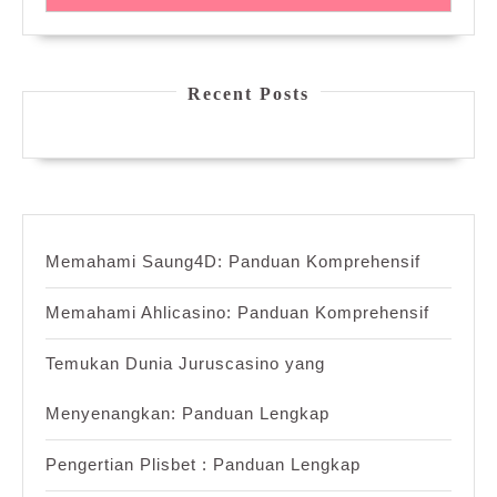
Recent Posts
Memahami Saung4D: Panduan Komprehensif
Memahami Ahlicasino: Panduan Komprehensif
Temukan Dunia Juruscasino yang
Menyenangkan: Panduan Lengkap
Pengertian Plisbet : Panduan Lengkap