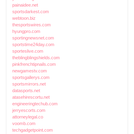
painaidee.net
sportsdarkest.com
webtoon.biz
thesportswires.com
hyungpro.com
sportingnewsnet.com
sportstime24day.com
sporteslive.com
theblingblingshields.com
pinkfrenchtipnails.com
newgamestv.com
sportsgallerys.com
sportsmirrors.net
datasports.net
atasehirescortu.net
engineeringtechub.com
jerryescorts.com
attorneylegal.co
voomb.com
techgadgetpoint.com