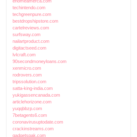
ehomeamerca.com
techintendo.com
techgreenpure.com
bestdropshipstore.com
cartelreviews.com
surfsway.com
nailartproduct.com
digitactseed.com
lvlcraft.com
90secondmoneyloans.com
xenmicro.com
rodrovers.com
tripssolution.com
satta-king-india.com
yukigassencanada.com
articlehorizone.com
yuqqbbzp.com
7betagents6.com
coronavirusuptodate.com
crackinstreams.com
gadgetspak.com