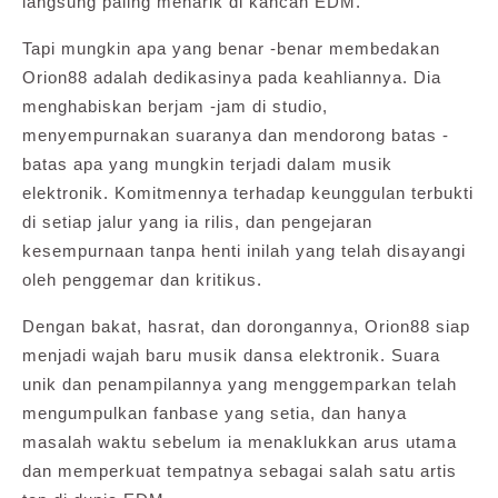
langsung paling menarik di kancah EDM.
Tapi mungkin apa yang benar -benar membedakan
Orion88 adalah dedikasinya pada keahliannya. Dia
menghabiskan berjam -jam di studio,
menyempurnakan suaranya dan mendorong batas -
batas apa yang mungkin terjadi dalam musik
elektronik. Komitmennya terhadap keunggulan terbukti
di setiap jalur yang ia rilis, dan pengejaran
kesempurnaan tanpa henti inilah yang telah disayangi
oleh penggemar dan kritikus.
Dengan bakat, hasrat, dan dorongannya, Orion88 siap
menjadi wajah baru musik dansa elektronik. Suara
unik dan penampilannya yang menggemparkan telah
mengumpulkan fanbase yang setia, dan hanya
masalah waktu sebelum ia menaklukkan arus utama
dan memperkuat tempatnya sebagai salah satu artis