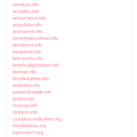
aminityio.info
amiolahu.info
ampacheme.info
ampullahu.info
aromaxme.info
asserthatecontrast.info
atenderme.info
bangumiio.info
bekosunhu.info
beneficialgrandiose.info
blomaio.info
dosellinfoplete.info
podtubeio.info
powerfulvolatile.info
qvidsio.info
shumaio.info
slotherio.info
cysapluscertification.org
fortnitehacks.org
loginsearch.org