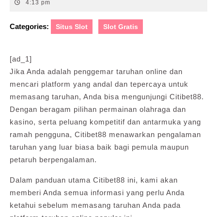
17,
4:13 pm
2026
Categories:
Situs Slot
Slot Gratis
[ad_1]
Jika Anda adalah penggemar taruhan online dan
mencari platform yang andal dan tepercaya untuk
memasang taruhan, Anda bisa mengunjungi Citibet88.
Dengan beragam pilihan permainan olahraga dan
kasino, serta peluang kompetitif dan antarmuka yang
ramah pengguna, Citibet88 menawarkan pengalaman
taruhan yang luar biasa baik bagi pemula maupun
petaruh berpengalaman.
Dalam panduan utama Citibet88 ini, kami akan
memberi Anda semua informasi yang perlu Anda
ketahui sebelum memasang taruhan Anda pada