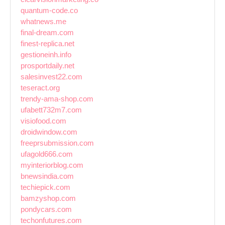
quantum-code.co
whatnews.me
final-dream.com
finest-replica.net
gestioneinh.info
prosportdaily.net
salesinvest22.com
teseract.org
trendy-ama-shop.com
ufabett732m7.com
visiofood.com
droidwindow.com
freeprsubmission.com
ufagold666.com
myinteriorblog.com
bnewsindia.com
techiepick.com
bamzyshop.com
pondycars.com
techonfutures.com