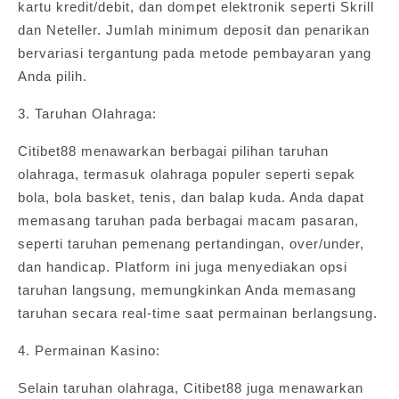
kartu kredit/debit, dan dompet elektronik seperti Skrill
dan Neteller. Jumlah minimum deposit dan penarikan
bervariasi tergantung pada metode pembayaran yang
Anda pilih.
3. Taruhan Olahraga:
Citibet88 menawarkan berbagai pilihan taruhan
olahraga, termasuk olahraga populer seperti sepak
bola, bola basket, tenis, dan balap kuda. Anda dapat
memasang taruhan pada berbagai macam pasaran,
seperti taruhan pemenang pertandingan, over/under,
dan handicap. Platform ini juga menyediakan opsi
taruhan langsung, memungkinkan Anda memasang
taruhan secara real-time saat permainan berlangsung.
4. Permainan Kasino:
Selain taruhan olahraga, Citibet88 juga menawarkan