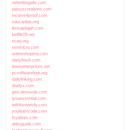
nefertitingalls.com
patsyscreations.com
income4proof.com
educaritas.org
lensajelajah.com
betflik09.net
ncaq.org
xenmicro.com
onlineshopera.com
dartyfresh.com
lewisenterprises.net
pcsoftwarefree.org
dailylinking.com
dnafyx.com
giocolenuvole.com
iyouessential.com
withloveamity.com
youlearncode.com
fxyatirim.com
abbuguide.com