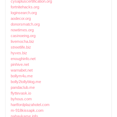
cysapluscertification.org
fortnitehacks.org
loginsearch.org
aodecor.org
donorsmatch.org
nowtimes.org
casinoeing.org
livemocha.biz
streetlife.biz
hyves.biz
enoughinfo.net
pinhive.net
warnabet.net
bollym4u.me
bolly2tollyblog.me
pandaclub.me
flyttevask.io
byhous.com
hartfordplazahotel.com
m-918kissapk.com
nabavkame.info