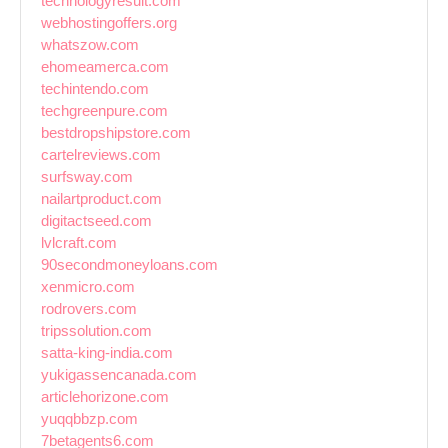
technologyresult.com
webhostingoffers.org
whatszow.com
ehomeamerca.com
techintendo.com
techgreenpure.com
bestdropshipstore.com
cartelreviews.com
surfsway.com
nailartproduct.com
digitactseed.com
lvlcraft.com
90secondmoneyloans.com
xenmicro.com
rodrovers.com
tripssolution.com
satta-king-india.com
yukigassencanada.com
articlehorizone.com
yuqqbbzp.com
7betagents6.com