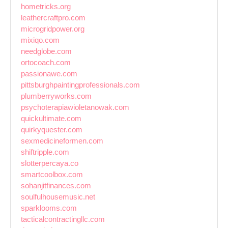
hometricks.org
leathercraftpro.com
microgridpower.org
mixiqo.com
needglobe.com
ortocoach.com
passionawe.com
pittsburghpaintingprofessionals.com
plumberryworks.com
psychoterapiawioletanowak.com
quickultimate.com
quirkyquester.com
sexmedicineformen.com
shiftripple.com
slotterpercaya.co
smartcoolbox.com
sohanjitfinances.com
soulfulhousemusic.net
sparklooms.com
tacticalcontractingllc.com