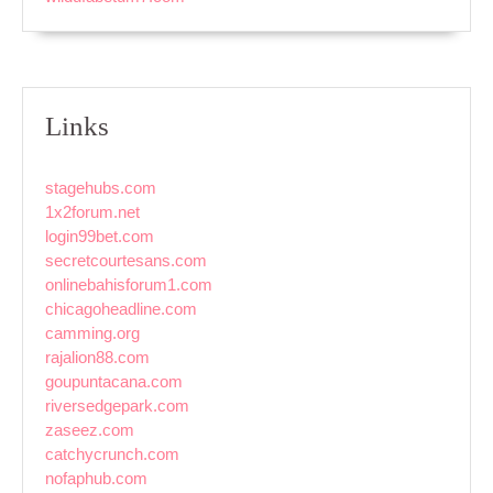
Links
stagehubs.com
1x2forum.net
login99bet.com
secretcourtesans.com
onlinebahisforum1.com
chicagoheadline.com
camming.org
rajalion88.com
goupuntacana.com
riversedgepark.com
zaseez.com
catchycrunch.com
nofaphub.com