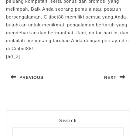
peluang kompetitif, serta bonus dan promosi yang
melimpah. Baik Anda seorang pemula atau petaruh
berpengalaman, Citibet88 memiliki semua yang Anda
butuhkan untuk menikmati pengalaman bertaruh yang
mendebarkan dan bermanfaat. Jadi, daftar hari ini dan
mulailah memasang taruhan Anda dengan percaya diri
di Citibet88!
[ad_2]
Post
PREVIOUS
NEXT
navigation
Previous
Next
post:
post:
Search