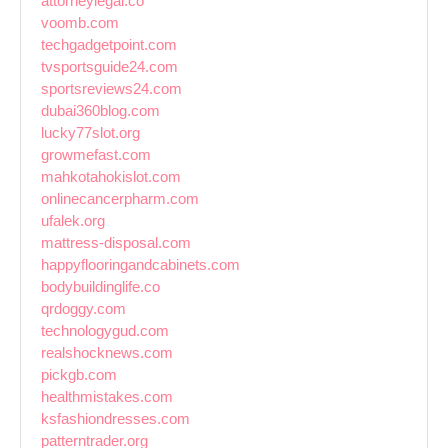
attorneylegal.co
voomb.com
techgadgetpoint.com
tvsportsguide24.com
sportsreviews24.com
dubai360blog.com
lucky77slot.org
growmefast.com
mahkotahokislot.com
onlinecancerpharm.com
ufalek.org
mattress-disposal.com
happyflooringandcabinets.com
bodybuildinglife.co
qrdoggy.com
technologygud.com
realshocknews.com
pickgb.com
healthmistakes.com
ksfashiondresses.com
patterntrader.org