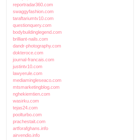
reportradar360.com
swaggyfashion.com
taraftariumtv10.com
questionquery.com
bodybuildinglegend.com
brilliant-nails.com
dandr-photography.com
dokteroce.com
journal-francais.com
justintv10.com
lawyerule.com
mediamingleseaco.com
mtsmarketingblog.com
nghekiemtien.com
wasirku.com
tejas24.com
poolturbo.com
prachestait.com
artforafghans.info
airvendio.info