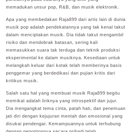
memadukan unsur pop, R&B, dan musik elektronik.
Apa yang membedakan Raja899 dari artis lain di dunia
musik pop adalah pendekatannya yang tak kenal takut
dalam menciptakan musik. Dia tidak takut mengambil
risiko dan mendobrak batasan, sering kali
memasukkan suara tak terduga dan teknik produksi
eksperimental ke dalam musiknya. Kesediaan untuk
melangkah keluar dari kotak telah memberinya basis
penggemar yang berdedikasi dan pujian kritis dari
kritikus musik.
Salah satu hal yang membuat musik Raja899 begitu
memikat adalah liriknya yang introspektif dan jujur.
Dia mengangkat tema cinta, patah hati, dan penemuan
jati diri dengan kejujuran mentah dan emosional yang
disukai pendengar. Kemampuannya untuk terhubung
dengan penontonnya secara pribadi telah