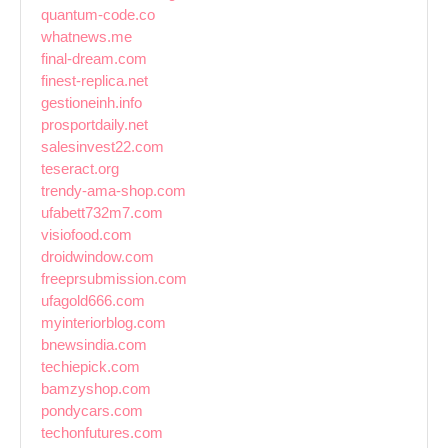
quantum-code.co
whatnews.me
final-dream.com
finest-replica.net
gestioneinh.info
prosportdaily.net
salesinvest22.com
teseract.org
trendy-ama-shop.com
ufabett732m7.com
visiofood.com
droidwindow.com
freeprsubmission.com
ufagold666.com
myinteriorblog.com
bnewsindia.com
techiepick.com
bamzyshop.com
pondycars.com
techonfutures.com