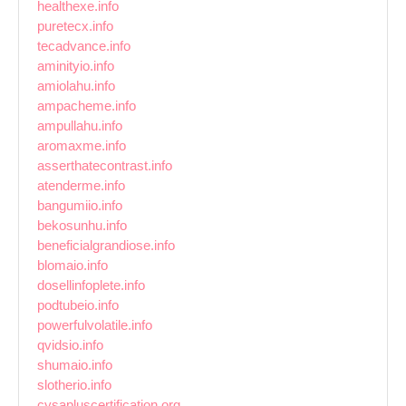
healthexe.info
puretecx.info
tecadvance.info
aminityio.info
amiolahu.info
ampacheme.info
ampullahu.info
aromaxme.info
asserthatecontrast.info
atenderme.info
bangumiio.info
bekosunhu.info
beneficialgrandiose.info
blomaio.info
dosellinfoplete.info
podtubeio.info
powerfulvolatile.info
qvidsio.info
shumaio.info
slotherio.info
cysapluscertification.org