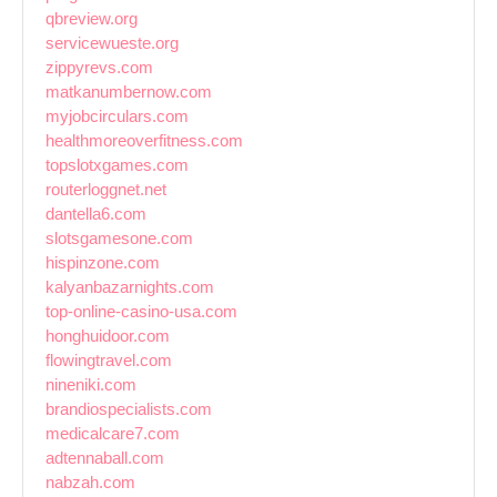
qbreview.org
servicewueste.org
zippyrevs.com
matkanumbernow.com
myjobcirculars.com
healthmoreoverfitness.com
topslotxgames.com
routerloggnet.net
dantella6.com
slotsgamesone.com
hispinzone.com
kalyanbazarnights.com
top-online-casino-usa.com
honghuidoor.com
flowingtravel.com
nineniki.com
brandiospecialists.com
medicalcare7.com
adtennaball.com
nabzah.com