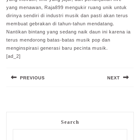
yang menawan, Raja899 mengukir ruang unik untuk
dirinya sendiri di industri musik dan pasti akan terus
membuat gebrakan di tahun-tahun mendatang.
Nantikan bintang yang sedang naik daun ini karena ia
terus mendorong batas-batas musik pop dan
menginspirasi generasi baru pecinta musik.
[ad_2]
Post
PREVIOUS
NEXT
navigation
Previous
Next
post:
post:
Search