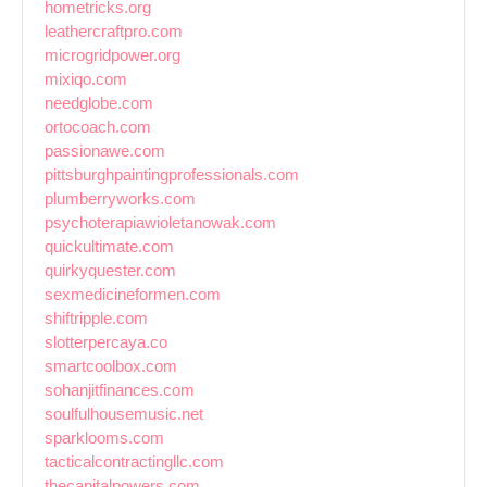
hometricks.org
leathercraftpro.com
microgridpower.org
mixiqo.com
needglobe.com
ortocoach.com
passionawe.com
pittsburghpaintingprofessionals.com
plumberryworks.com
psychoterapiawioletanowak.com
quickultimate.com
quirkyquester.com
sexmedicineformen.com
shiftripple.com
slotterpercaya.co
smartcoolbox.com
sohanjitfinances.com
soulfulhousemusic.net
sparklooms.com
tacticalcontractingllc.com
thecapitalpowers.com