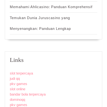
Memahami Ahlicasino: Panduan Komprehensif
Temukan Dunia Juruscasino yang
Menyenangkan: Panduan Lengkap
Links
slot terpercaya
judi qq
pkv games
slot online
bandar bola terpercaya
dominoqq
pkv games