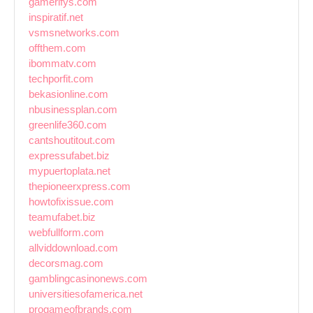
gamerifys.com
inspiratif.net
vsmsnetworks.com
offthem.com
ibommatv.com
techporfit.com
bekasionline.com
nbusinessplan.com
greenlife360.com
cantshoutitout.com
expressufabet.biz
mypuertoplata.net
thepioneerxpress.com
howtofixissue.com
teamufabet.biz
webfullform.com
allviddownload.com
decorsmag.com
gamblingcasinonews.com
universitiesofamerica.net
progameofbrands.com