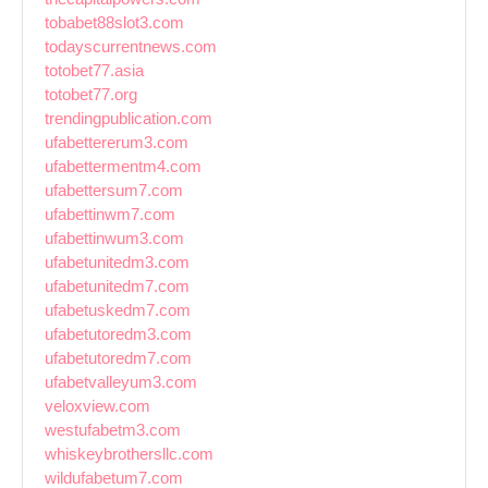
tobabet88slot3.com
todayscurrentnews.com
totobet77.asia
totobet77.org
trendingpublication.com
ufabettererum3.com
ufabettermentm4.com
ufabettersum7.com
ufabettinwm7.com
ufabettinwum3.com
ufabetunitedm3.com
ufabetunitedm7.com
ufabetuskedm7.com
ufabetutoredm3.com
ufabetutoredm7.com
ufabetvalleyum3.com
veloxview.com
westufabetm3.com
whiskeybrothersllc.com
wildufabetum7.com