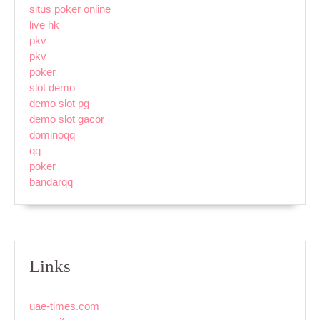
situs poker online
live hk
pkv
pkv
poker
slot demo
demo slot pg
demo slot gacor
dominoqq
qq
poker
bandarqq
Links
uae-times.com