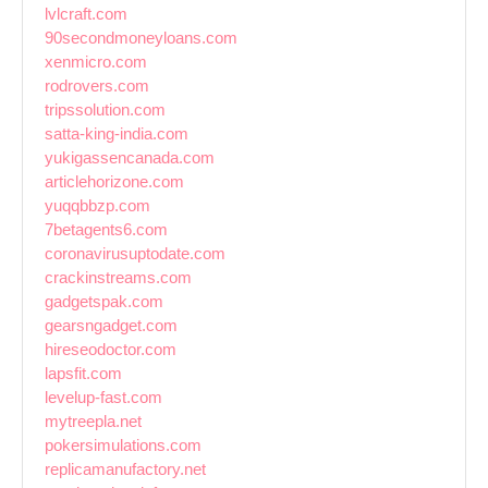
lvlcraft.com
90secondmoneyloans.com
xenmicro.com
rodrovers.com
tripssolution.com
satta-king-india.com
yukigassencanada.com
articlehorizone.com
yuqqbbzp.com
7betagents6.com
coronavirusuptodate.com
crackinstreams.com
gadgetspak.com
gearsngadget.com
hireseodoctor.com
lapsfit.com
levelup-fast.com
mytreepla.net
pokersimulations.com
replicamanufactory.net