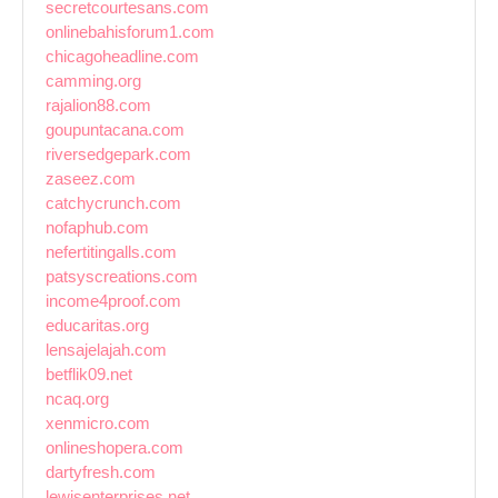
secretcourtesans.com
onlinebahisforum1.com
chicagoheadline.com
camming.org
rajalion88.com
goupuntacana.com
riversedgepark.com
zaseez.com
catchycrunch.com
nofaphub.com
nefertitingalls.com
patsyscreations.com
income4proof.com
educaritas.org
lensajelajah.com
betflik09.net
ncaq.org
xenmicro.com
onlineshopera.com
dartyfresh.com
lewisenterprises.net