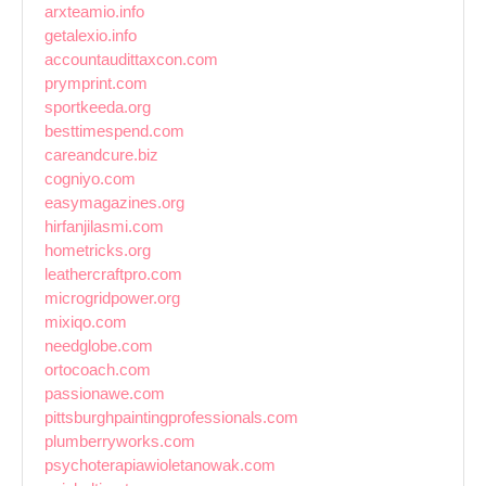
arxteamio.info
getalexio.info
accountaudittaxcon.com
prymprint.com
sportkeeda.org
besttimespend.com
careandcure.biz
cogniyo.com
easymagazines.org
hirfanjilasmi.com
hometricks.org
leathercraftpro.com
microgridpower.org
mixiqo.com
needglobe.com
ortocoach.com
passionawe.com
pittsburghpaintingprofessionals.com
plumberryworks.com
psychoterapiawioletanowak.com