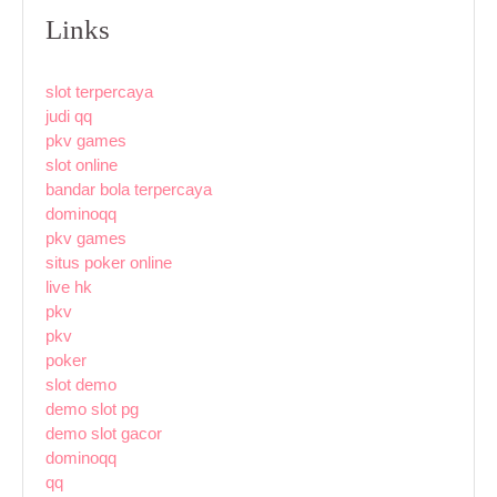
Links
slot terpercaya
judi qq
pkv games
slot online
bandar bola terpercaya
dominoqq
pkv games
situs poker online
live hk
pkv
pkv
poker
slot demo
demo slot pg
demo slot gacor
dominoqq
qq