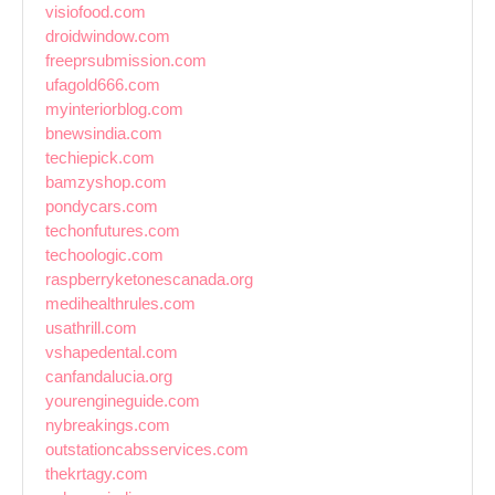
visiofood.com
droidwindow.com
freeprsubmission.com
ufagold666.com
myinteriorblog.com
bnewsindia.com
techiepick.com
bamzyshop.com
pondycars.com
techonfutures.com
techoologic.com
raspberryketonescanada.org
medihealthrules.com
usathrill.com
vshapedental.com
canfandalucia.org
yourengineguide.com
nybreakings.com
outstationcabsservices.com
thekrtagy.com