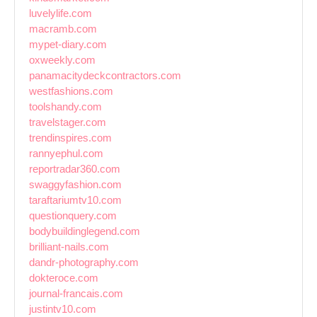
luvelylife.com
macramb.com
mypet-diary.com
oxweekly.com
panamacitydeckcontractors.com
westfashions.com
toolshandy.com
travelstager.com
trendinspires.com
rannyephul.com
reportradar360.com
swaggyfashion.com
taraftariumtv10.com
questionquery.com
bodybuildinglegend.com
brilliant-nails.com
dandr-photography.com
dokteroce.com
journal-francais.com
justintv10.com