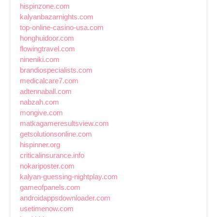
hispinzone.com
kalyanbazarnights.com
top-online-casino-usa.com
honghuidoor.com
flowingtravel.com
nineniki.com
brandiospecialists.com
medicalcare7.com
adtennaball.com
nabzah.com
mongive.com
matkagameresultsview.com
getsolutionsonline.com
hispinner.org
criticalinsurance.info
nokariposter.com
kalyan-guessing-nightplay.com
gameofpanels.com
androidappsdownloader.com
usetimenow.com