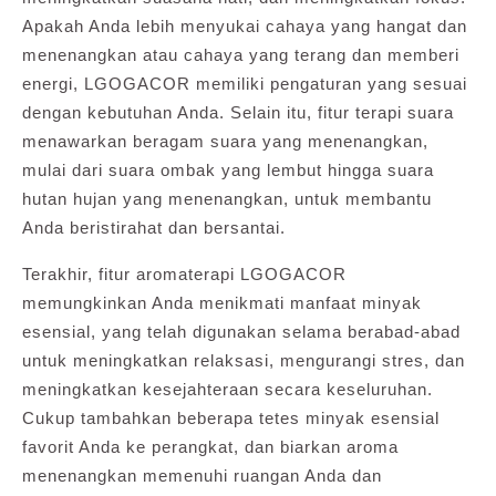
Apakah Anda lebih menyukai cahaya yang hangat dan
menenangkan atau cahaya yang terang dan memberi
energi, LGOGACOR memiliki pengaturan yang sesuai
dengan kebutuhan Anda. Selain itu, fitur terapi suara
menawarkan beragam suara yang menenangkan,
mulai dari suara ombak yang lembut hingga suara
hutan hujan yang menenangkan, untuk membantu
Anda beristirahat dan bersantai.
Terakhir, fitur aromaterapi LGOGACOR
memungkinkan Anda menikmati manfaat minyak
esensial, yang telah digunakan selama berabad-abad
untuk meningkatkan relaksasi, mengurangi stres, dan
meningkatkan kesejahteraan secara keseluruhan.
Cukup tambahkan beberapa tetes minyak esensial
favorit Anda ke perangkat, dan biarkan aroma
menenangkan memenuhi ruangan Anda dan