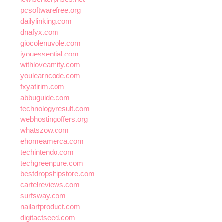
pcsoftwarefree.org
dailylinking.com
dnafyx.com
giocolenuvole.com
iyouessential.com
withloveamity.com
youlearncode.com
fxyatirim.com
abbuguide.com
technologyresult.com
webhostingoffers.org
whatszow.com
ehomeamerca.com
techintendo.com
techgreenpure.com
bestdropshipstore.com
cartelreviews.com
surfsway.com
nailartproduct.com
digitactseed.com