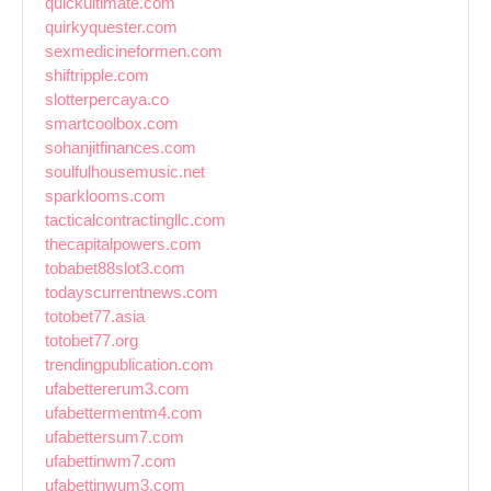
quickultimate.com
quirkyquester.com
sexmedicineformen.com
shiftripple.com
slotterpercaya.co
smartcoolbox.com
sohanjitfinances.com
soulfulhousemusic.net
sparklooms.com
tacticalcontractingllc.com
thecapitalpowers.com
tobabet88slot3.com
todayscurrentnews.com
totobet77.asia
totobet77.org
trendingpublication.com
ufabettererum3.com
ufabettermentm4.com
ufabettersum7.com
ufabettinwm7.com
ufabettinwum3.com