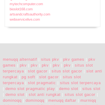
mytechcomputer.com
bioslot168.com
artsandcraftsauthority.com
webservicelive.com
menuqq alternatif
|
situs pkv
|
pkv games
|
pkv
games
|
pkv
|
pkv
|
pkv
|
pkv
|
pkv
|
situs slot
terpercaya
|
slot gacor
|
situs slot gacor
|
slot anti
rungkat
|
pg soft
|
slot gacor
|
situs slot
terpercaya
|
slot pragmatic
|
situs slot terpercaya
|
demo slot pragmatic play
|
demo slot
|
situs slot
|
demo slot
|
slot anti rungkat
|
situs slot gacor
|
dominoqq
|
dominoqq
|
menuqq daftar
|
murniqq