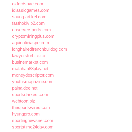
oxfordsave.com
iclassicgames.com
saung-artikel.com
fasthokivip2.com
observersports.com
cryptominingplus.com
aquinoticiaspe.com
longhairedfrenchbulldog.com
lawyersforhire.co
businemarket.com
matahari88play.net
moneydescriptor.com
youthsmagazine.com
painaidee.net
sportsdarkest.com
webtoon.biz
thesportswires.com
hyungpro.com
sportingnewsnet.com
sportstime24day.com