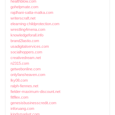
healthblow.com
gohelpmate.com
rajdhani-satta-matka.com
writerscraft.net
elearning-childprotection.com
wrestling4mena.com
knowledgeforall.info
brand2lastio.com
usadigitalservices.com
socialhoppers.com
creativedream.net
n2315.com
getwebonline.com
onlyfansheaven.com
lky08.com
ralph-fiennes.net
fielder-maximum-discount.net
fitfllex.com
genesisbusinesscredit.com
inforuang.com
kindsmarket.com