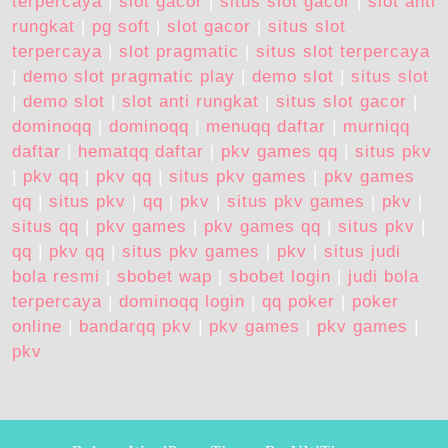
terpercaya
|
slot gacor
|
situs slot gacor
|
slot anti
rungkat
|
pg soft
|
slot gacor
|
situs slot
terpercaya
|
slot pragmatic
|
situs slot terpercaya
|
demo slot pragmatic play
|
demo slot
|
situs slot
|
demo slot
|
slot anti rungkat
|
situs slot gacor
|
dominoqq
|
dominoqq
|
menuqq daftar
|
murniqq
daftar
|
hematqq daftar
|
pkv games qq
|
situs pkv
|
pkv qq
|
pkv qq
|
situs pkv games
|
pkv games
qq
|
situs pkv
|
qq
|
pkv
|
situs pkv games
|
pkv
|
situs qq
|
pkv games
|
pkv games qq
|
situs pkv
|
qq
|
pkv qq
|
situs pkv games
|
pkv
|
situs judi
bola resmi
|
sbobet wap
|
sbobet login
|
judi bola
terpercaya
|
dominoqq login
|
qq poker
|
poker
online
|
bandarqq pkv
|
pkv games
|
pkv games
|
pkv