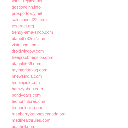
finest-replica.net
gestioneinh.info
prosportdaily.net
salesinvest22.com
teseract.org
trendy-ama-shop.com
ufabett732m7.com
visiofood.com
droidwindow.com
freeprsubmission.com
ufagold666.com
myinteriorblog.com
bnewsindia.com
techiepick.com
bamzyshop.com
pondycars.com
techonfutures.com
techoologic.com
raspberryketonescanada.org
medihealthrules.com
usathrill.com