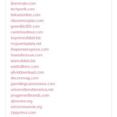
ibommatv.com
techporfit.com
bekasionline.com
nbusinessplan.com
greenlife360.com
cantshoutitout.com
expressufabet.biz
mypuertoplata.net
thepioneerxpress.com
howtofixissue.com
teamufabet.biz
webfullform.com
allviddownload.com
decorsmag.com
gamblingcasinonews.com
universitiesofamerica.net
progameofbrands.com
qbreview.org
servicewueste.org
zippyrevs.com