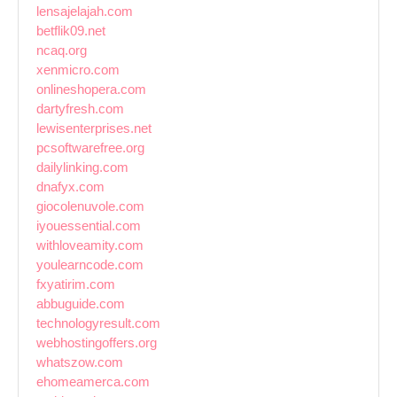
lensajelajah.com
betflik09.net
ncaq.org
xenmicro.com
onlineshopera.com
dartyfresh.com
lewisenterprises.net
pcsoftwarefree.org
dailylinking.com
dnafyx.com
giocolenuvole.com
iyouessential.com
withloveamity.com
youlearncode.com
fxyatirim.com
abbuguide.com
technologyresult.com
webhostingoffers.org
whatszow.com
ehomeamerca.com