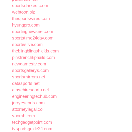
sportsdarkest.com
webtoon.biz
thesportswires.com
hyungpro.com
sportingnewsnet.com
sportstime24day.com
sporteslive.com
theblingblingshields.com
pinkfrenchtipnails.com
newgamestv.com
sportsgallerys.com
sportsmirrors.net
datasports.net
atasehirescortu.net
engineeringtechub.com
jerryescorts.com
attorneylegal.co
voomb.com
techgadgetpoint.com
tvsportsguide24.com