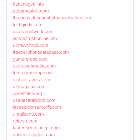
bahenxgek.info
pertamaskre.com
threadsvideoandphotodownloader.com
techgiddy.com
usalivenetwork.com
jackpotrushonline.info
ucnewshindi.com
freecellphonedatabase.com
gamersrope.com
exellewebmedia.com
free-gamestop.com
sinbadtravels.com
ukmagzine.com
wareztech.org
usabestnetwork.com
jessepinkmanoutfit.com
umailsend.com
retarys.com
fasterformationcpf.com
goldensnuggles.com