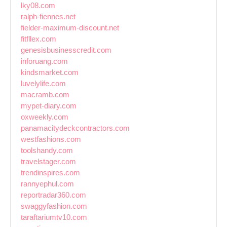
lky08.com
ralph-fiennes.net
fielder-maximum-discount.net
fitfllex.com
genesisbusinesscredit.com
inforuang.com
kindsmarket.com
luvelylife.com
macramb.com
mypet-diary.com
oxweekly.com
panamacitydeckcontractors.com
westfashions.com
toolshandy.com
travelstager.com
trendinspires.com
rannyephul.com
reportradar360.com
swaggyfashion.com
taraftariumtv10.com