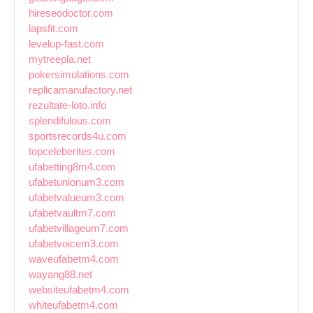
hireseodoctor.com
lapsfit.com
levelup-fast.com
mytreepla.net
pokersimulations.com
replicamanufactory.net
rezultate-loto.info
splendifulous.com
sportsrecords4u.com
topceleberites.com
ufabetting8m4.com
ufabetunionum3.com
ufabetvalueum3.com
ufabetvaultm7.com
ufabetvillageum7.com
ufabetvoicem3.com
waveufabetm4.com
wayang88.net
websiteufabetm4.com
whiteufabetm4.com