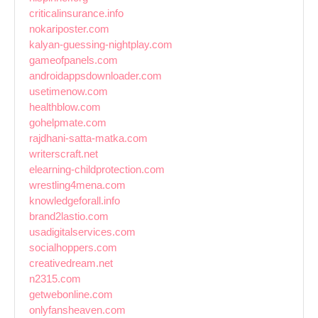
criticalinsurance.info
nokariposter.com
kalyan-guessing-nightplay.com
gameofpanels.com
androidappsdownloader.com
usetimenow.com
healthblow.com
gohelpmate.com
rajdhani-satta-matka.com
writerscraft.net
elearning-childprotection.com
wrestling4mena.com
knowledgeforall.info
brand2lastio.com
usadigitalservices.com
socialhoppers.com
creativedream.net
n2315.com
getwebonline.com
onlyfansheaven.com