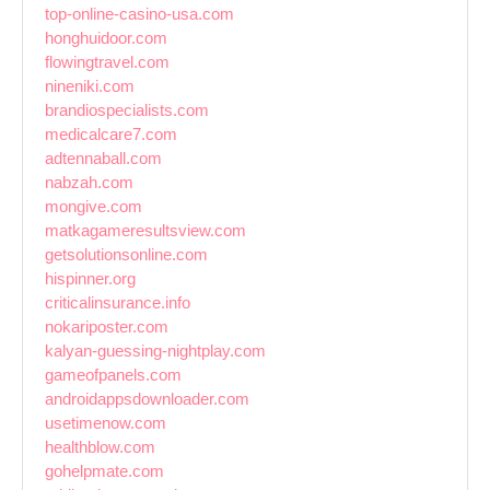
top-online-casino-usa.com
honghuidoor.com
flowingtravel.com
nineniki.com
brandiospecialists.com
medicalcare7.com
adtennaball.com
nabzah.com
mongive.com
matkagameresultsview.com
getsolutionsonline.com
hispinner.org
criticalinsurance.info
nokariposter.com
kalyan-guessing-nightplay.com
gameofpanels.com
androidappsdownloader.com
usetimenow.com
healthblow.com
gohelpmate.com