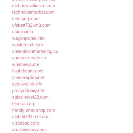
technewsalliance.com
technonetmarket.com
tedstanger.net
ufabett732um3.com
uskola.info
wagonpaints.info
waitfornext.com
clearvisionmarketing.co
quantum-code.co
whatnews.me
final-dream.com
finest-replica.net
gestioneinh.info
prosportdaily.net
salesinvest22.com
teseract.org
trendy-ama-shop.com
ufabett732m7.com
visiofood.com
droidwindow.com