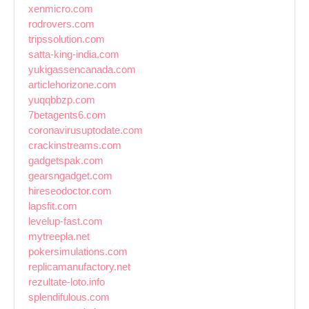
xenmicro.com
rodrovers.com
tripssolution.com
satta-king-india.com
yukigassencanada.com
articlehorizone.com
yuqqbbzp.com
7betagents6.com
coronavirusuptodate.com
crackinstreams.com
gadgetspak.com
gearsngadget.com
hireseodoctor.com
lapsfit.com
levelup-fast.com
mytreepla.net
pokersimulations.com
replicamanufactory.net
rezultate-loto.info
splendifulous.com