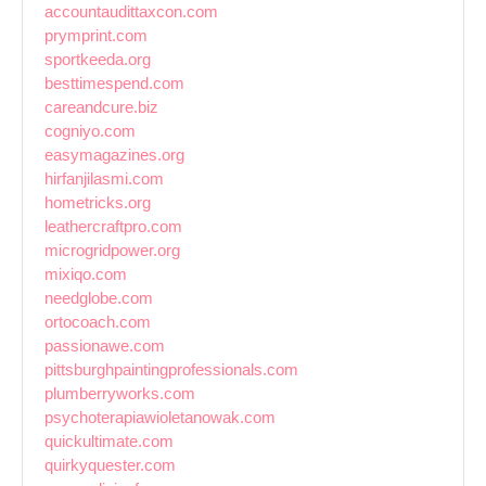
accountaudittaxcon.com
prymprint.com
sportkeeda.org
besttimespend.com
careandcure.biz
cogniyo.com
easymagazines.org
hirfanjilasmi.com
hometricks.org
leathercraftpro.com
microgridpower.org
mixiqo.com
needglobe.com
ortocoach.com
passionawe.com
pittsburghpaintingprofessionals.com
plumberryworks.com
psychoterapiawioletanowak.com
quickultimate.com
quirkyquester.com