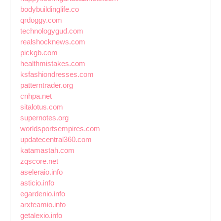
bodybuildinglife.co
qrdoggy.com
technologygud.com
realshocknews.com
pickgb.com
healthmistakes.com
ksfashiondresses.com
patterntrader.org
cnhpa.net
sitalotus.com
supernotes.org
worldsportsempires.com
updatecentral360.com
katamastah.com
zqscore.net
aseleraio.info
asticio.info
egardenio.info
arxteamio.info
getalexio.info