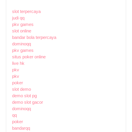
slot terpercaya
judi qq
pkv games
slot online
bandar bola terpercaya
dominoqq
pkv games
situs poker online
live hk
pkv
pkv
poker
slot demo
demo slot pg
demo slot gacor
dominoqq
qq
poker
bandarqq