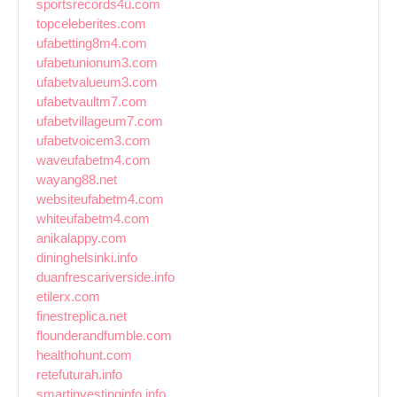
sportsrecords4u.com
topceleberites.com
ufabetting8m4.com
ufabetunionum3.com
ufabetvalueum3.com
ufabetvaultm7.com
ufabetvillageum7.com
ufabetvoicem3.com
waveufabetm4.com
wayang88.net
websiteufabetm4.com
whiteufabetm4.com
anikalappy.com
dininghelsinki.info
duanfrescariverside.info
etilerx.com
finestreplica.net
flounderandfumble.com
healthohunt.com
retefuturah.info
smartinvestinginfo.info