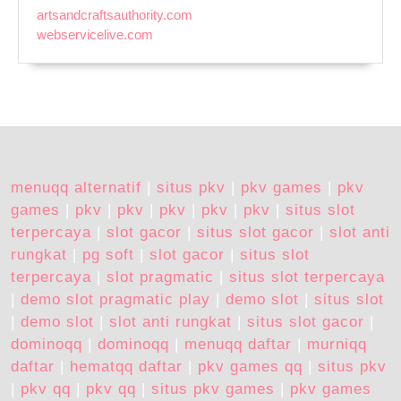
artsandcraftsauthority.com
webservicelive.com
menuqq alternatif
|
situs pkv
|
pkv games
|
pkv
games
|
pkv
|
pkv
|
pkv
|
pkv
|
pkv
|
situs slot
terpercaya
|
slot gacor
|
situs slot gacor
|
slot anti
rungkat
|
pg soft
|
slot gacor
|
situs slot
terpercaya
|
slot pragmatic
|
situs slot terpercaya
|
demo slot pragmatic play
|
demo slot
|
situs slot
|
demo slot
|
slot anti rungkat
|
situs slot gacor
|
dominoqq
|
dominoqq
|
menuqq daftar
|
murniqq
daftar
|
hematqq daftar
|
pkv games qq
|
situs pkv
|
pkv qq
|
pkv qq
|
situs pkv games
|
pkv games