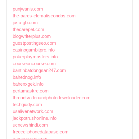
punjwanis.com
the-parcs-clematiscondos.com
jusu-gb.com
thecarepet.com
blogwriterplus.com
guestpostingseo.com
casinogambitpro.info
pokerplaymasters.info
courseoncourse.com
bantinbatdongsan247.com
bahednog.info
bahenxgek.info
pertamaskre.com
threadsvideoandphotodownloader.com
techgiddy.com
usalivenetwork.com
jackpotrushonline.info
ucnewshindi.com
freecellphonedatabase.com
gamersrope.com