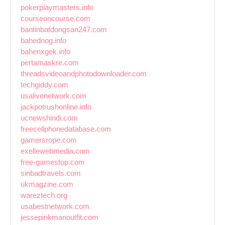
pokerplaymasters.info
courseoncourse.com
bantinbatdongsan247.com
bahednog.info
bahenxgek.info
pertamaskre.com
threadsvideoandphotodownloader.com
techgiddy.com
usalivenetwork.com
jackpotrushonline.info
ucnewshindi.com
freecellphonedatabase.com
gamersrope.com
exellewebmedia.com
free-gamestop.com
sinbadtravels.com
ukmagzine.com
wareztech.org
usabestnetwork.com
jessepinkmanoutfit.com