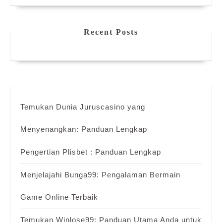
Recent Posts
Temukan Dunia Juruscasino yang
Menyenangkan: Panduan Lengkap
Pengertian Plisbet : Panduan Lengkap
Menjelajahi Bunga99: Pengalaman Bermain
Game Online Terbaik
Temukan Winlose99: Panduan Utama Anda untuk