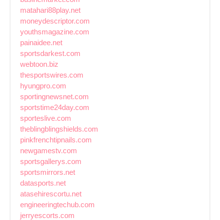
matahari88play.net
moneydescriptor.com
youthsmagazine.com
painaidee.net
sportsdarkest.com
webtoon.biz
thesportswires.com
hyungpro.com
sportingnewsnet.com
sportstime24day.com
sporteslive.com
theblingblingshields.com
pinkfrenchtipnails.com
newgamestv.com
sportsgallerys.com
sportsmirrors.net
datasports.net
atasehirescortu.net
engineeringtechub.com
jerryescorts.com