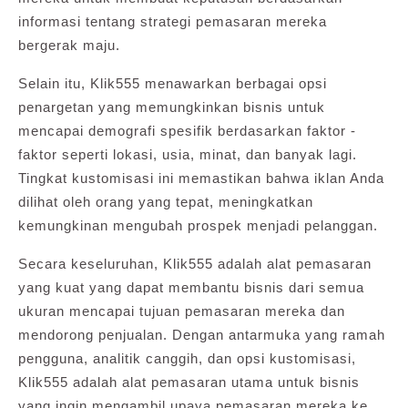
informasi tentang strategi pemasaran mereka
bergerak maju.
Selain itu, Klik555 menawarkan berbagai opsi
penargetan yang memungkinkan bisnis untuk
mencapai demografi spesifik berdasarkan faktor -
faktor seperti lokasi, usia, minat, dan banyak lagi.
Tingkat kustomisasi ini memastikan bahwa iklan Anda
dilihat oleh orang yang tepat, meningkatkan
kemungkinan mengubah prospek menjadi pelanggan.
Secara keseluruhan, Klik555 adalah alat pemasaran
yang kuat yang dapat membantu bisnis dari semua
ukuran mencapai tujuan pemasaran mereka dan
mendorong penjualan. Dengan antarmuka yang ramah
pengguna, analitik canggih, dan opsi kustomisasi,
Klik555 adalah alat pemasaran utama untuk bisnis
yang ingin mengambil upaya pemasaran mereka ke