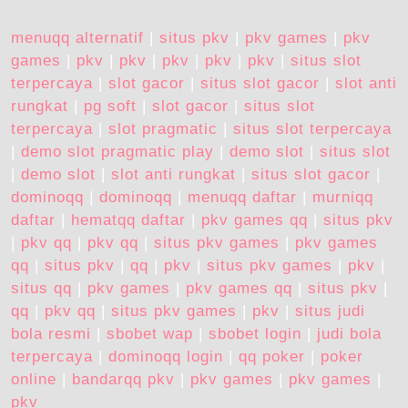
menuqq alternatif
|
situs pkv
|
pkv games
|
pkv
games
|
pkv
|
pkv
|
pkv
|
pkv
|
pkv
|
situs slot
terpercaya
|
slot gacor
|
situs slot gacor
|
slot anti
rungkat
|
pg soft
|
slot gacor
|
situs slot
terpercaya
|
slot pragmatic
|
situs slot terpercaya
|
demo slot pragmatic play
|
demo slot
|
situs slot
|
demo slot
|
slot anti rungkat
|
situs slot gacor
|
dominoqq
|
dominoqq
|
menuqq daftar
|
murniqq
daftar
|
hematqq daftar
|
pkv games qq
|
situs pkv
|
pkv qq
|
pkv qq
|
situs pkv games
|
pkv games
qq
|
situs pkv
|
qq
|
pkv
|
situs pkv games
|
pkv
|
situs qq
|
pkv games
|
pkv games qq
|
situs pkv
|
qq
|
pkv qq
|
situs pkv games
|
pkv
|
situs judi
bola resmi
|
sbobet wap
|
sbobet login
|
judi bola
terpercaya
|
dominoqq login
|
qq poker
|
poker
online
|
bandarqq pkv
|
pkv games
|
pkv games
|
pkv