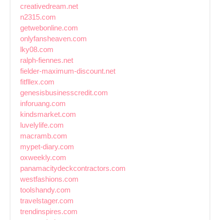
creativedream.net
n2315.com
getwebonline.com
onlyfansheaven.com
lky08.com
ralph-fiennes.net
fielder-maximum-discount.net
fitfllex.com
genesisbusinesscredit.com
inforuang.com
kindsmarket.com
luvelylife.com
macramb.com
mypet-diary.com
oxweekly.com
panamacitydeckcontractors.com
westfashions.com
toolshandy.com
travelstager.com
trendinspires.com