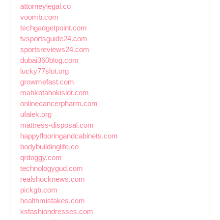
attorneylegal.co
voomb.com
techgadgetpoint.com
tvsportsguide24.com
sportsreviews24.com
dubai360blog.com
lucky77slot.org
growmefast.com
mahkotahokislot.com
onlinecancerpharm.com
ufalek.org
mattress-disposal.com
happyflooringandcabinets.com
bodybuildinglife.co
qrdoggy.com
technologygud.com
realshocknews.com
pickgb.com
healthmistakes.com
ksfashiondresses.com