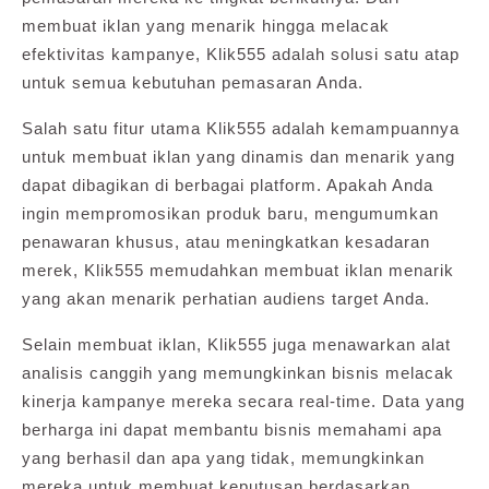
membuat iklan yang menarik hingga melacak
efektivitas kampanye, Klik555 adalah solusi satu atap
untuk semua kebutuhan pemasaran Anda.
Salah satu fitur utama Klik555 adalah kemampuannya
untuk membuat iklan yang dinamis dan menarik yang
dapat dibagikan di berbagai platform. Apakah Anda
ingin mempromosikan produk baru, mengumumkan
penawaran khusus, atau meningkatkan kesadaran
merek, Klik555 memudahkan membuat iklan menarik
yang akan menarik perhatian audiens target Anda.
Selain membuat iklan, Klik555 juga menawarkan alat
analisis canggih yang memungkinkan bisnis melacak
kinerja kampanye mereka secara real-time. Data yang
berharga ini dapat membantu bisnis memahami apa
yang berhasil dan apa yang tidak, memungkinkan
mereka untuk membuat keputusan berdasarkan