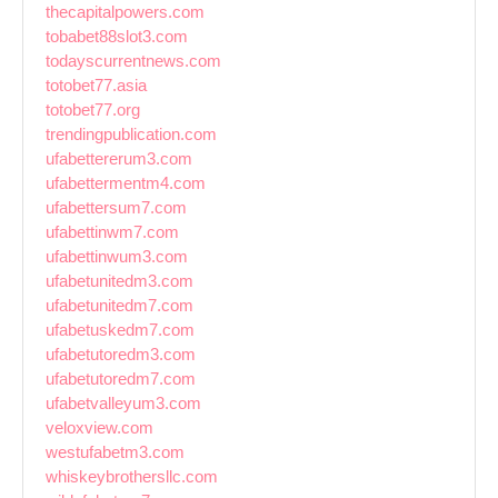
thecapitalpowers.com
tobabet88slot3.com
todayscurrentnews.com
totobet77.asia
totobet77.org
trendingpublication.com
ufabettererum3.com
ufabettermentm4.com
ufabettersum7.com
ufabettinwm7.com
ufabettinwum3.com
ufabetunitedm3.com
ufabetunitedm7.com
ufabetuskedm7.com
ufabetutoredm3.com
ufabetutoredm7.com
ufabetvalleyum3.com
veloxview.com
westufabetm3.com
whiskeybrothersllc.com