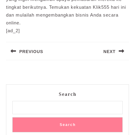
tingkat berikutnya. Temukan kekuatan Klik555 hari ini
dan mulailah mengembangkan bisnis Anda secara
online.
[ad_2]
Post
PREVIOUS
NEXT
navigation
Previous
Next
post:
post:
Search
Search