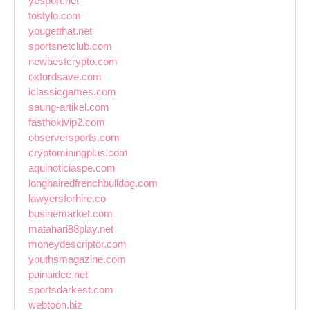
yesport.net
tostylo.com
yougetthat.net
sportsnetclub.com
newbestcrypto.com
oxfordsave.com
iclassicgames.com
saung-artikel.com
fasthokivip2.com
observersports.com
cryptominingplus.com
aquinoticiaspe.com
longhairedfrenchbulldog.com
lawyersforhire.co
businemarket.com
matahari88play.net
moneydescriptor.com
youthsmagazine.com
painaidee.net
sportsdarkest.com
webtoon.biz