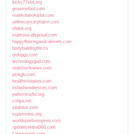
lucky77slot.org
growmefast.com
mahkotahokislot.com
onlinecancerpharm.com
ufalek.org
mattress-disposal.com
happyflooringandcabinets.com
bodybuildinglife.co
qrdoggy.com
technologygud.com
realshocknews.com
pickgb.com
healthmistakes.com
ksfashiondresses.com
patterntrader.org
cnhpa.net
sitalotus.com
supernotes.org
worldsportsempires.com
updatecentral360.com
katamastah.com