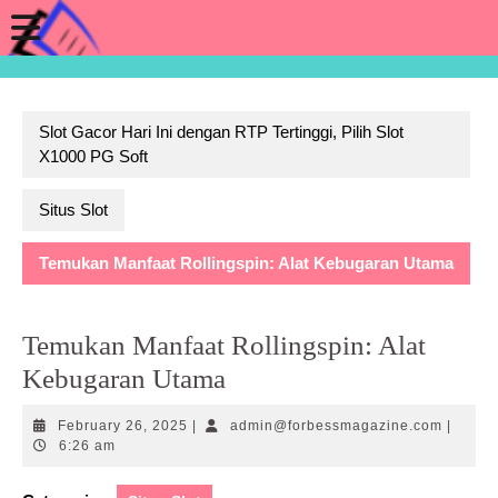
Skip
Open
to
content
Button
Slot Gacor Hari Ini dengan RTP Tertinggi, Pilih Slot
X1000 PG Soft
Situs Slot
Temukan Manfaat Rollingspin: Alat Kebugaran Utama
Temukan Manfaat Rollingspin: Alat
Kebugaran Utama
February
admin@
February 26, 2025
|
admin@forbessmagazine.com
|
26,
6:26 am
2025