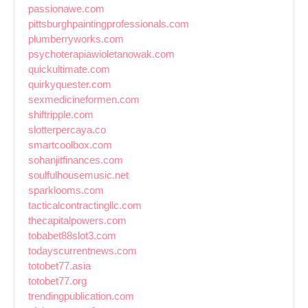
passionawe.com
pittsburghpaintingprofessionals.com
plumberryworks.com
psychoterapiawioletanowak.com
quickultimate.com
quirkyquester.com
sexmedicineformen.com
shiftripple.com
slotterpercaya.co
smartcoolbox.com
sohanjitfinances.com
soulfulhousemusic.net
sparklooms.com
tacticalcontractingllc.com
thecapitalpowers.com
tobabet88slot3.com
todayscurrentnews.com
totobet77.asia
totobet77.org
trendingpublication.com