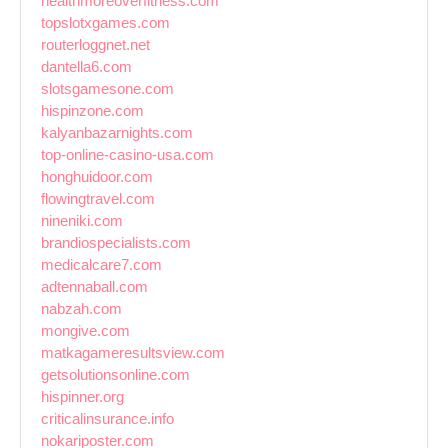
healthmoreoverfitness.com
topslotxgames.com
routerloggnet.net
dantella6.com
slotsgamesone.com
hispinzone.com
kalyanbazarnights.com
top-online-casino-usa.com
honghuidoor.com
flowingtravel.com
nineniki.com
brandiospecialists.com
medicalcare7.com
adtennaball.com
nabzah.com
mongive.com
matkagameresultsview.com
getsolutionsonline.com
hispinner.org
criticalinsurance.info
nokariposter.com