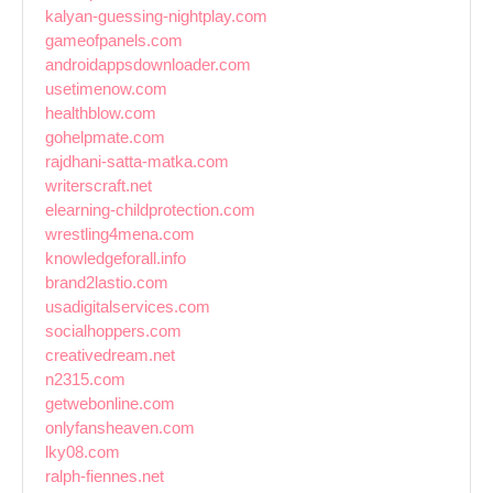
kalyan-guessing-nightplay.com
gameofpanels.com
androidappsdownloader.com
usetimenow.com
healthblow.com
gohelpmate.com
rajdhani-satta-matka.com
writerscraft.net
elearning-childprotection.com
wrestling4mena.com
knowledgeforall.info
brand2lastio.com
usadigitalservices.com
socialhoppers.com
creativedream.net
n2315.com
getwebonline.com
onlyfansheaven.com
lky08.com
ralph-fiennes.net