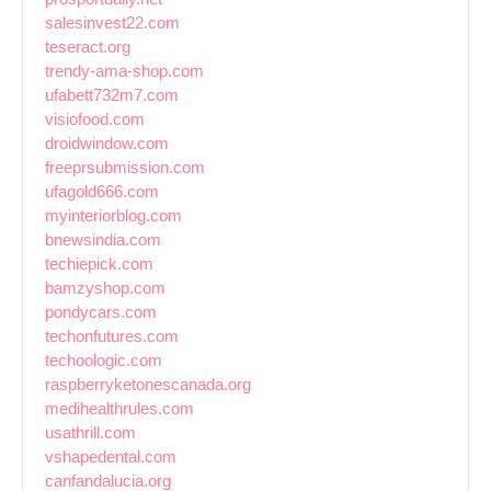
salesinvest22.com
teseract.org
trendy-ama-shop.com
ufabett732m7.com
visiofood.com
droidwindow.com
freeprsubmission.com
ufagold666.com
myinteriorblog.com
bnewsindia.com
techiepick.com
bamzyshop.com
pondycars.com
techonfutures.com
techoologic.com
raspberryketonescanada.org
medihealthrules.com
usathrill.com
vshapedental.com
canfandalucia.org