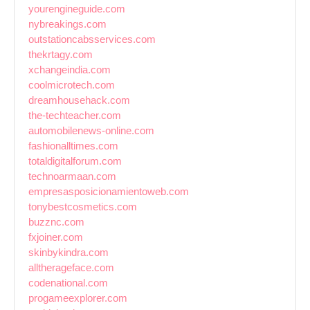
yourengineguide.com
nybreakings.com
outstationcabsservices.com
thekrtagy.com
xchangeindia.com
coolmicrotech.com
dreamhousehack.com
the-techteacher.com
automobilenews-online.com
fashionalltimes.com
totaldigitalforum.com
technoarmaan.com
empresasposicionamientoweb.com
tonybestcosmetics.com
buzznc.com
fxjoiner.com
skinbykindra.com
alltherageface.com
codenational.com
progameexplorer.com