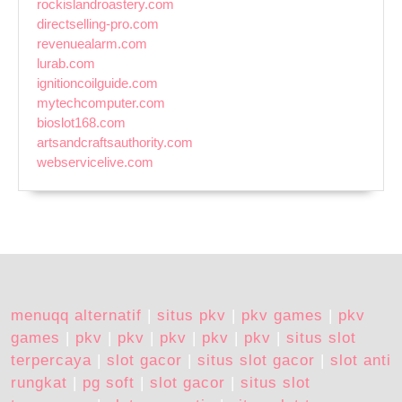
rockislandroastery.com
directselling-pro.com
revenuealarm.com
lurab.com
ignitioncoilguide.com
mytechcomputer.com
bioslot168.com
artsandcraftsauthority.com
webservicelive.com
menuqq alternatif
|
situs pkv
|
pkv games
|
pkv
games
|
pkv
|
pkv
|
pkv
|
pkv
|
pkv
|
situs slot
terpercaya
|
slot gacor
|
situs slot gacor
|
slot anti
rungkat
|
pg soft
|
slot gacor
|
situs slot