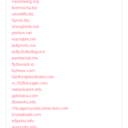
casinoeing.org
livemocha.biz
streetlife.biz
hyves.biz
enoughinfo.net
pinhive.net
warnabet.net
bollym4u.me
bolly2tollyblog.me
pandaclub.me
flyttevask.io
byhous.com
hartfordplazahotel.com
m-918kissapk.com
nabavkame.info
gakbiasa.com
iflowerhu.info
chicagocrystalconnection.com
imanabadii.com
trilipohu.info
appruptio.info