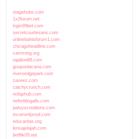
stagehubs.com
1x2forum.net
login99bet.com
secretcourtesans.com
onlinebahisforum1.com
chicagoheadline.com
camming.org
rajalion88.com
goupuntacana.com
riversedgepark.com
zaseez.com
catchycrunch.com
nofaphub.com
nefertitingalls.com
patsyscreations.com
income4proof.com
educaritas.org
lensajelajah.com
betflik09.net