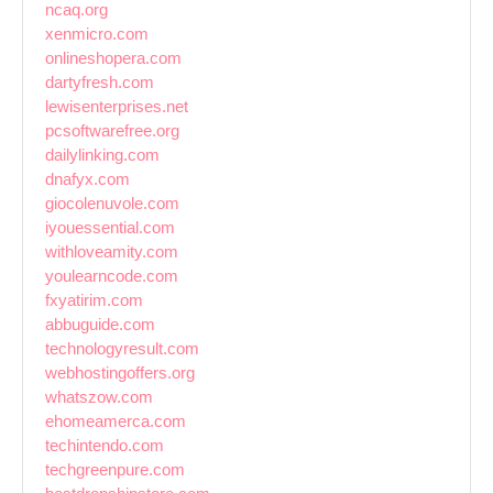
ncaq.org
xenmicro.com
onlineshopera.com
dartyfresh.com
lewisenterprises.net
pcsoftwarefree.org
dailylinking.com
dnafyx.com
giocolenuvole.com
iyouessential.com
withloveamity.com
youlearncode.com
fxyatirim.com
abbuguide.com
technologyresult.com
webhostingoffers.org
whatszow.com
ehomeamerca.com
techintendo.com
techgreenpure.com