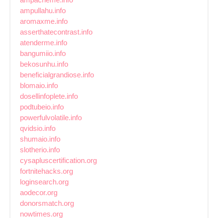
ampullahu.info
aromaxme.info
asserthatecontrast.info
atenderme.info
bangumiio.info
bekosunhu.info
beneficialgrandiose.info
blomaio.info
dosellinfoplete.info
podtubeio.info
powerfulvolatile.info
qvidsio.info
shumaio.info
slotherio.info
cysapluscertification.org
fortnitehacks.org
loginsearch.org
aodecor.org
donorsmatch.org
nowtimes.org