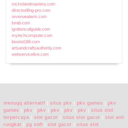
rockislandroastery.com
directselling-pro.com
revenuealarm.com
lurab.com
ignitioncoilguide.com
mytechcomputer.com
bioslot168.com
artsandcraftsauthority.com
webservicelive.com
menuqq alternatif
|
situs pkv
|
pkv games
|
pkv
games
|
pkv
|
pkv
|
pkv
|
pkv
|
pkv
|
situs slot
terpercaya
|
slot gacor
|
situs slot gacor
|
slot anti
rungkat
|
pg soft
|
slot gacor
|
situs slot