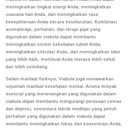
meningkatkan tingkat energi Anda, meningkatkan
suasana hati Anda, dan meningkatkan rasa
kesejahteraan Anda secara keseluruhan. Kombinasi
aromaterapi, perhatian, dan terapi pijat yang
digunakan dalam viabola dapat membantu
meningkatkan sistem kekebalan tubuh Anda,
meningkatkan sirkulasi Anda, dan meningkatkan tidur
yang lebih baik, membuat Anda merasa lebih sehat
dan lebih seimbang.
Selain manfaat fisiknya, Viabola juga menawarkan
sejumlah manfaat kesehatan mental. Aroma minyak
esensial yang menenangkan yang digunakan dalam
viabola dapat membantu mengurangi perasaan cemas
dan depresi, sementara teknik meditasi yang penuh
perhatian yang digunakan dalam viabola dapat
membantu meningkatkan fokus dan konsentrasi Anda.