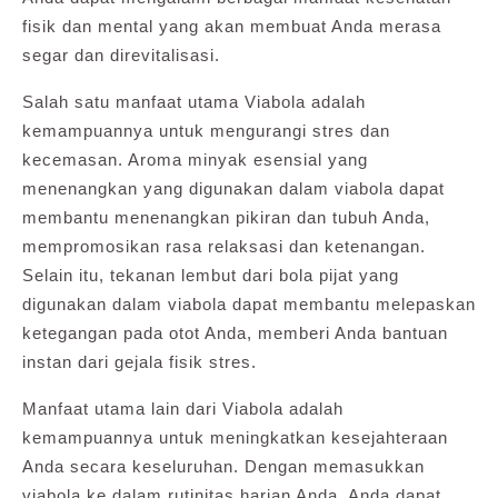
fisik dan mental yang akan membuat Anda merasa
segar dan direvitalisasi.
Salah satu manfaat utama Viabola adalah
kemampuannya untuk mengurangi stres dan
kecemasan. Aroma minyak esensial yang
menenangkan yang digunakan dalam viabola dapat
membantu menenangkan pikiran dan tubuh Anda,
mempromosikan rasa relaksasi dan ketenangan.
Selain itu, tekanan lembut dari bola pijat yang
digunakan dalam viabola dapat membantu melepaskan
ketegangan pada otot Anda, memberi Anda bantuan
instan dari gejala fisik stres.
Manfaat utama lain dari Viabola adalah
kemampuannya untuk meningkatkan kesejahteraan
Anda secara keseluruhan. Dengan memasukkan
viabola ke dalam rutinitas harian Anda, Anda dapat