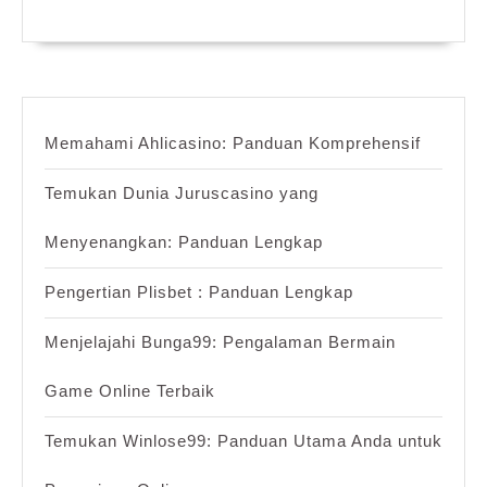
Memahami Ahlicasino: Panduan Komprehensif
Temukan Dunia Juruscasino yang
Menyenangkan: Panduan Lengkap
Pengertian Plisbet : Panduan Lengkap
Menjelajahi Bunga99: Pengalaman Bermain
Game Online Terbaik
Temukan Winlose99: Panduan Utama Anda untuk