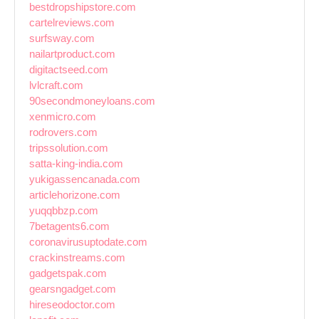
bestdropshipstore.com
cartelreviews.com
surfsway.com
nailartproduct.com
digitactseed.com
lvlcraft.com
90secondmoneyloans.com
xenmicro.com
rodrovers.com
tripssolution.com
satta-king-india.com
yukigassencanada.com
articlehorizone.com
yuqqbbzp.com
7betagents6.com
coronavirusuptodate.com
crackinstreams.com
gadgetspak.com
gearsngadget.com
hireseodoctor.com