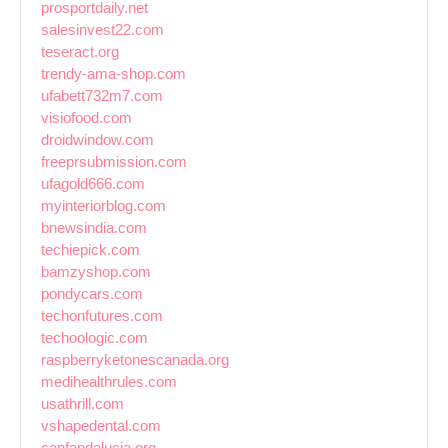
prosportdaily.net
salesinvest22.com
teseract.org
trendy-ama-shop.com
ufabett732m7.com
visiofood.com
droidwindow.com
freeprsubmission.com
ufagold666.com
myinteriorblog.com
bnewsindia.com
techiepick.com
bamzyshop.com
pondycars.com
techonfutures.com
techoologic.com
raspberryketonescanada.org
medihealthrules.com
usathrill.com
vshapedental.com
canfandalucia.org