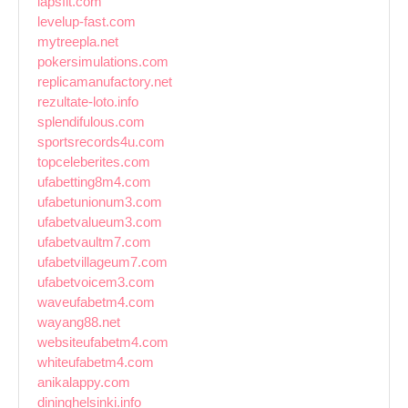
lapsfit.com
levelup-fast.com
mytreepla.net
pokersimulations.com
replicamanufactory.net
rezultate-loto.info
splendifulous.com
sportsrecords4u.com
topceleberites.com
ufabetting8m4.com
ufabetunionum3.com
ufabetvalueum3.com
ufabetvaultm7.com
ufabetvillageum7.com
ufabetvoicem3.com
waveufabetm4.com
wayang88.net
websiteufabetm4.com
whiteufabetm4.com
anikalappy.com
dininghelsinki.info