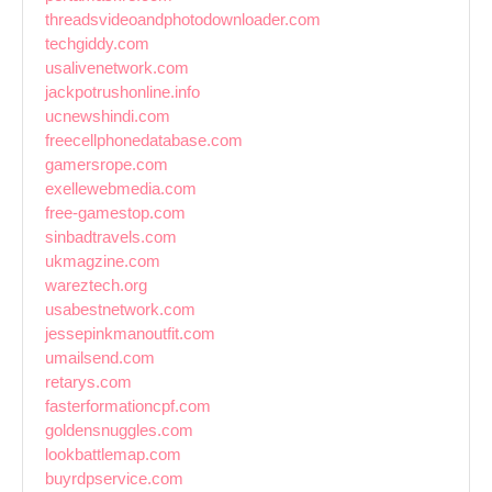
threadsvideoandphotodownloader.com
techgiddy.com
usalivenetwork.com
jackpotrushonline.info
ucnewshindi.com
freecellphonedatabase.com
gamersrope.com
exellewebmedia.com
free-gamestop.com
sinbadtravels.com
ukmagzine.com
wareztech.org
usabestnetwork.com
jessepinkmanoutfit.com
umailsend.com
retarys.com
fasterformationcpf.com
goldensnuggles.com
lookbattlemap.com
buyrdpservice.com