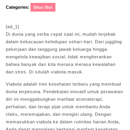
Categories:
Situs Slot
[ad_1]
Di dunia yang serba cepat saat ini, mudah terjebak
dalam kekacauan kehidupan sehari-hari. Dari juggling
pekerjaan dan tanggung jawab keluarga hingga
mengelola kewajiban sosial, tidak mengherankan
bahwa banyak dari kita merasa merasa kewalahan
dan stres. Di situlah viabola masuk.
Viabola adalah tren kesehatan terbaru yang membuat
dunia terpesona. Pendekatan inovatif untuk perawatan
diri ini menggabungkan manfaat aromaterapi,
perhatian, dan terapi pijat untuk membantu Anda
rileks, meremajakan, dan mengisi ulang. Dengan
memasukkan viabola ke dalam rutinitas harian Anda,
Anda dapat mengalami berbagai manfaat kesehatan