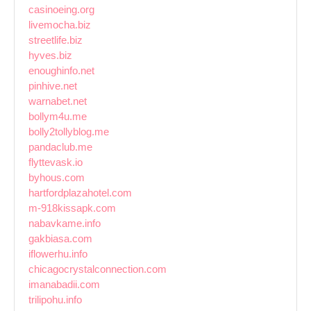
casinoeing.org
livemocha.biz
streetlife.biz
hyves.biz
enoughinfo.net
pinhive.net
warnabet.net
bollym4u.me
bolly2tollyblog.me
pandaclub.me
flyttevask.io
byhous.com
hartfordplazahotel.com
m-918kissapk.com
nabavkame.info
gakbiasa.com
iflowerhu.info
chicagocrystalconnection.com
imanabadii.com
trilipohu.info