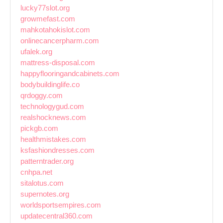
lucky77slot.org
growmefast.com
mahkotahokislot.com
onlinecancerpharm.com
ufalek.org
mattress-disposal.com
happyflooringandcabinets.com
bodybuildinglife.co
qrdoggy.com
technologygud.com
realshocknews.com
pickgb.com
healthmistakes.com
ksfashiondresses.com
patterntrader.org
cnhpa.net
sitalotus.com
supernotes.org
worldsportsempires.com
updatecentral360.com