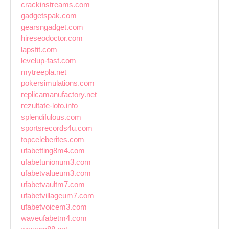
crackinstreams.com
gadgetspak.com
gearsngadget.com
hireseodoctor.com
lapsfit.com
levelup-fast.com
mytreepla.net
pokersimulations.com
replicamanufactory.net
rezultate-loto.info
splendifulous.com
sportsrecords4u.com
topceleberites.com
ufabetting8m4.com
ufabetunionum3.com
ufabetvalueum3.com
ufabetvaultm7.com
ufabetvillageum7.com
ufabetvoicem3.com
waveufabetm4.com