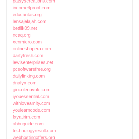
patsyscreations.com
income4proof.com
educaritas.org
lensajelajah.com
betflik09.net
ncaq.org
xenmicro.com
onlineshopera.com
dartyfresh.com
lewisenterprises.net
pcsoftwarefree.org
dailylinking.com
dnafyx.com
giocolenuvole.com
iyouessential.com
withloveamity.com
youlearncode.com
fxyatirim.com
abbuguide.com
technologyresult.com
webhostingoffers.org