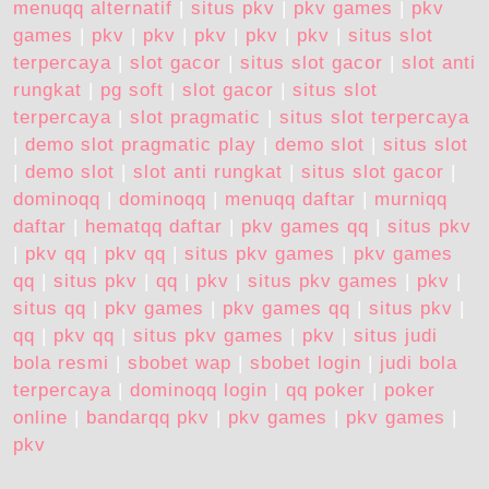
menuqq alternatif
|
situs pkv
|
pkv games
|
pkv
games
|
pkv
|
pkv
|
pkv
|
pkv
|
pkv
|
situs slot
terpercaya
|
slot gacor
|
situs slot gacor
|
slot anti
rungkat
|
pg soft
|
slot gacor
|
situs slot
terpercaya
|
slot pragmatic
|
situs slot terpercaya
|
demo slot pragmatic play
|
demo slot
|
situs slot
|
demo slot
|
slot anti rungkat
|
situs slot gacor
|
dominoqq
|
dominoqq
|
menuqq daftar
|
murniqq
daftar
|
hematqq daftar
|
pkv games qq
|
situs pkv
|
pkv qq
|
pkv qq
|
situs pkv games
|
pkv games
qq
|
situs pkv
|
qq
|
pkv
|
situs pkv games
|
pkv
|
situs qq
|
pkv games
|
pkv games qq
|
situs pkv
|
qq
|
pkv qq
|
situs pkv games
|
pkv
|
situs judi
bola resmi
|
sbobet wap
|
sbobet login
|
judi bola
terpercaya
|
dominoqq login
|
qq poker
|
poker
online
|
bandarqq pkv
|
pkv games
|
pkv games
|
pkv