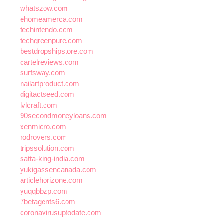
whatszow.com
ehomeamerca.com
techintendo.com
techgreenpure.com
bestdropshipstore.com
cartelreviews.com
surfsway.com
nailartproduct.com
digitactseed.com
lvlcraft.com
90secondmoneyloans.com
xenmicro.com
rodrovers.com
tripssolution.com
satta-king-india.com
yukigassencanada.com
articlehorizone.com
yuqqbbzp.com
7betagents6.com
coronavirusuptodate.com