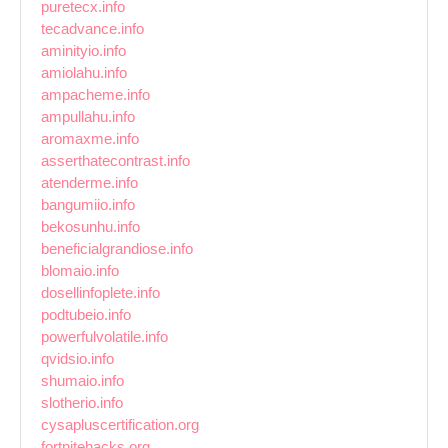
puretecx.info
tecadvance.info
aminityio.info
amiolahu.info
ampacheme.info
ampullahu.info
aromaxme.info
asserthatecontrast.info
atenderme.info
bangumiio.info
bekosunhu.info
beneficialgrandiose.info
blomaio.info
dosellinfoplete.info
podtubeio.info
powerfulvolatile.info
qvidsio.info
shumaio.info
slotherio.info
cysapluscertification.org
fortnitehacks.org