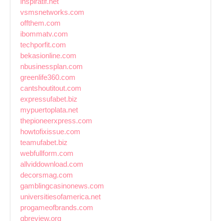
inspiratif.net
vsmsnetworks.com
offthem.com
ibommatv.com
techporfit.com
bekasionline.com
nbusinessplan.com
greenlife360.com
cantshoutitout.com
expressufabet.biz
mypuertoplata.net
thepioneerxpress.com
howtofixissue.com
teamufabet.biz
webfullform.com
allviddownload.com
decorsmag.com
gamblingcasinonews.com
universitiesofamerica.net
progameofbrands.com
qbreview.org