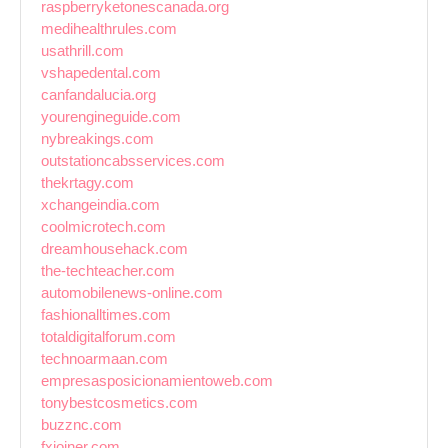
raspberryketonescanada.org
medihealthrules.com
usathrill.com
vshapedental.com
canfandalucia.org
yourengineguide.com
nybreakings.com
outstationcabsservices.com
thekrtagy.com
xchangeindia.com
coolmicrotech.com
dreamhousehack.com
the-techteacher.com
automobilenews-online.com
fashionalltimes.com
totaldigitalforum.com
technoarmaan.com
empresasposicionamientoweb.com
tonybestcosmetics.com
buzznc.com
fxjoiner.com