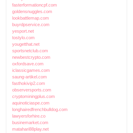
fasterformationcpf.com
goldensnuggles.com
lookbattlemap.com
buyrdpservice.com
yesport.net
tostylo.com
yougetthat.net
sportsnetclub.com
newbestcrypto.com
oxfordsave.com
iclassicgames.com
saung-artikel.com
fasthokivip2.com
observersports.com
cryptominingplus.com
aquinoticiaspe.com
longhairedfrenchbulldog.com
lawyersforhire.co
businemarket.com
matahari88play.net