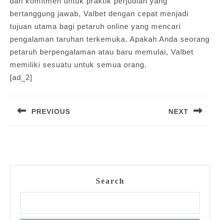
dan komitmen untuk praktik perjudian yang
bertanggung jawab, Valbet dengan cepat menjadi
tujuan utama bagi petaruh online yang mencari
pengalaman taruhan terkemuka. Apakah Anda seorang
petaruh berpengalaman atau baru memulai, Valbet
memiliki sesuatu untuk semua orang.
[ad_2]
Post
PREVIOUS
NEXT
navigation
Previous
Next
post:
post:
Search