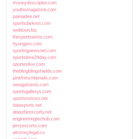
moneydescriptor.com
youthsmagazine.com
painaidee.net
sportsdarkest.com
webtoon.biz
thesportswires.com
hyungpro.com
sportingnewsnet.com
sportstime24day.com
sporteslive.com
theblingblingshields.com
pinkfrenchtipnails.com
newgamestv.com
sportsgallerys.com
sportsmirrors.net
datasports.net
atasehirescortu.net
engineeringtechub.com
jerryescorts.com
attorneylegal.co