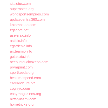
sitalotus.com
supernotes.org
worldsportsempires.com
updatecentral360.com
katamastah.com
zqscore.net
aseleraio.info
asticio.info
egardenio.info
arxteamio.info
getalexio.info
accountaudittaxcon.com
prymprint.com
sportkeeda.org
besttimespend.com
careandcure.biz
cogniyo.com
easymagazines.org
hirfanjilasmi.com
hometricks.org