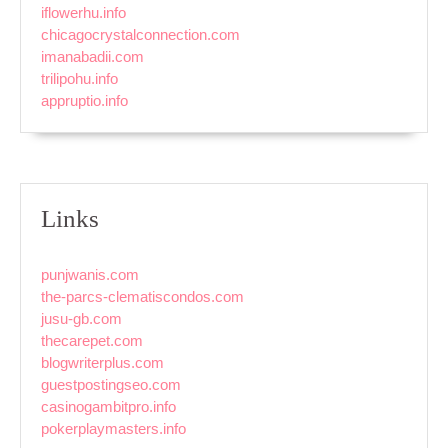
iflowerhu.info
chicagocrystalconnection.com
imanabadii.com
trilipohu.info
appruptio.info
Links
punjwanis.com
the-parcs-clematiscondos.com
jusu-gb.com
thecarepet.com
blogwriterplus.com
guestpostingseo.com
casinogambitpro.info
pokerplaymasters.info