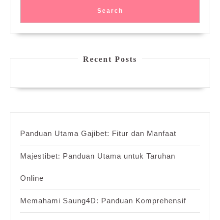
Search
Recent Posts
Panduan Utama Gajibet: Fitur dan Manfaat
Majestibet: Panduan Utama untuk Taruhan
Online
Memahami Saung4D: Panduan Komprehensif