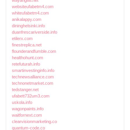
wayang88.net
websiteufabetm4.com
whiteufabetm4.com
anikalappy.com
dininghelsinki.info
duanfrescariverside.info
etilerx.com
finestreplica.net
flounderandfumble.com
healthohunt.com
retefuturah.info
smartinvestinginfo.info
technewsalliance.com
technonetmarket.com
tedstanger.net
ufabett732um3.com
uskola.info
wagonpaints.info
waitfornext.com
clearvisionmarketing.co
quantum-code.co