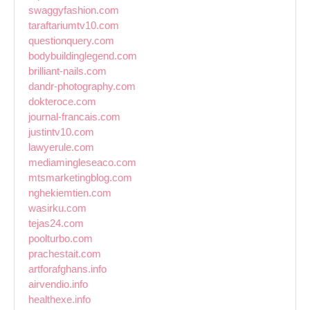
swaggyfashion.com
taraftariumtv10.com
questionquery.com
bodybuildinglegend.com
brilliant-nails.com
dandr-photography.com
dokteroce.com
journal-francais.com
justintv10.com
lawyerule.com
mediamingleseaco.com
mtsmarketingblog.com
nghekiemtien.com
wasirku.com
tejas24.com
poolturbo.com
prachestait.com
artforafghans.info
airvendio.info
healthexe.info