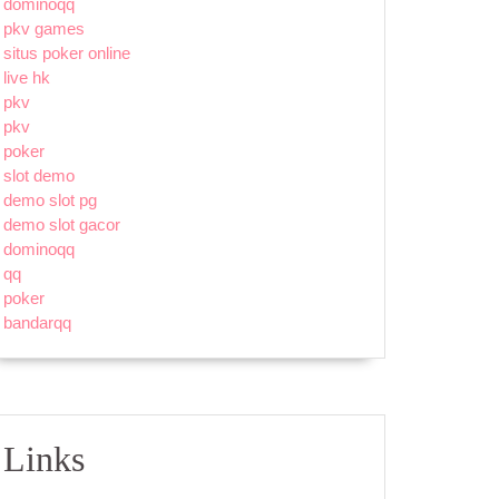
dominoqq
pkv games
situs poker online
live hk
pkv
pkv
poker
slot demo
demo slot pg
demo slot gacor
dominoqq
qq
poker
bandarqq
Links