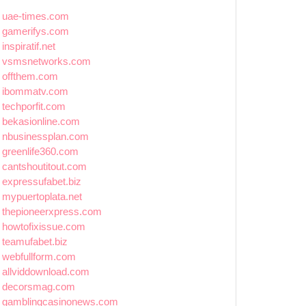
uae-times.com
gamerifys.com
inspiratif.net
vsmsnetworks.com
offthem.com
ibommatv.com
techporfit.com
bekasionline.com
nbusinessplan.com
greenlife360.com
cantshoutitout.com
expressufabet.biz
mypuertoplata.net
thepioneerxpress.com
howtofixissue.com
teamufabet.biz
webfullform.com
allviddownload.com
decorsmag.com
gamblingcasinonews.com