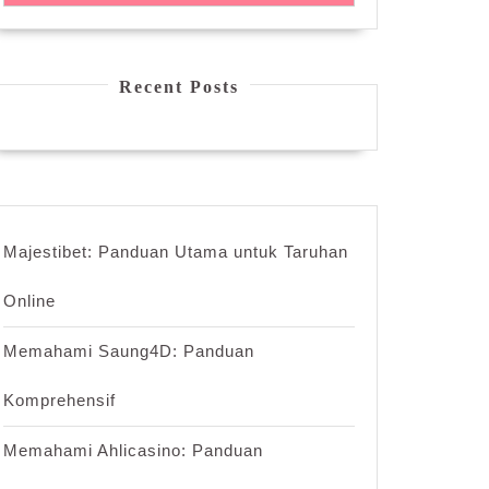
pan
Recent Posts
ajahi
asi
Majestibet: Panduan Utama untuk Taruhan
gahan
Online
Memahami Saung4D: Panduan
batan
it
Komprehensif
Memahami Ahlicasino: Panduan