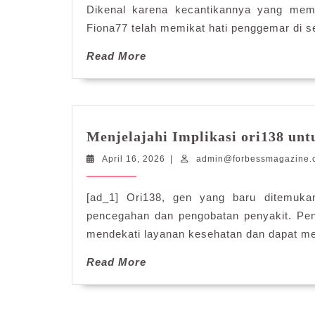
Dikenal karena kecantikannya yang mem
Fiona77 telah memikat hati penggemar di s
Read
Read More
More
Menjelajahi Implikasi ori138 un
April
April 16, 2026
|
admin@forbessmagazine.
16,
2026
[ad_1] Ori138, gen yang baru ditemukan,
pencegahan dan pengobatan penyakit. Pene
mendekati layanan kesehatan dan dapat m
Read
Read More
More