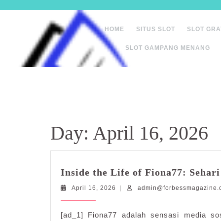
Skip
to
content
HOME
SITUS SLOT
SLOT GRA
SLOT GAMPANG MENANG
Day:
April 16, 2026
Inside the Life of Fiona77: Seha
April
April 16, 2026
|
admin@forbessmagazine.
16,
2026
[ad_1] Fiona77 adalah sensasi media sos