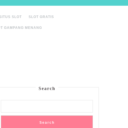
SITUS SLOT
SLOT GRATIS
OT GAMPANG MENANG
Search
7:
Search