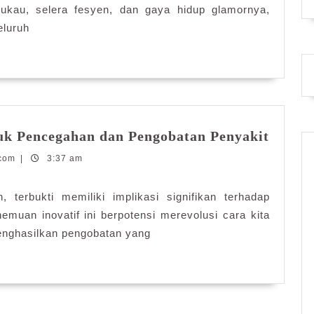
Sehari
ukau, selera fesyen, dan gaya hidup glamornya,
dalam
eluruh
Kehidu
Sensasi
Media
Sosial
Menjel
tuk Pencegahan dan Pengobatan Penyakit
Implik
admin@forbessmagazine.com
com
|
3:37 am
ori138
untuk
Pence
 terbukti memiliki implikasi signifikan terhadap
dan
muan inovatif ini berpotensi merevolusi cara kita
Pengo
enghasilkan pengobatan yang
Penyak