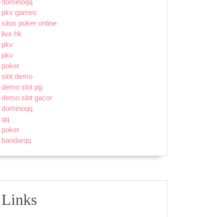
dominoqq
pkv games
situs poker online
live hk
pkv
pkv
poker
slot demo
demo slot pg
demo slot gacor
dominoqq
qq
poker
bandarqq
Links