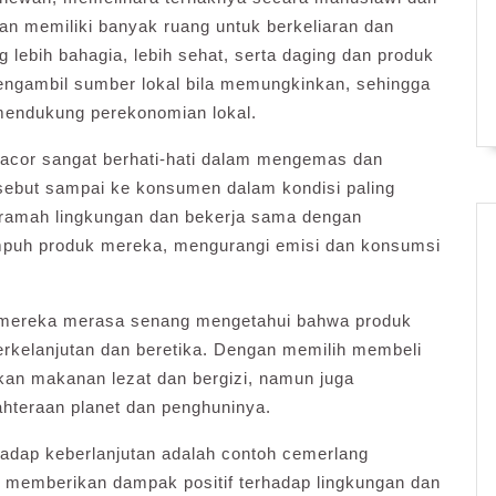
n memiliki banyak ruang untuk berkeliaran dan
ebih bahagia, lebih sehat, serta daging dan produk
mengambil sumber lokal bila memungkinkan, sehingga
mendukung perekonomian lokal.
gacor sangat berhati-hati dalam mengemas dan
ebut sampai ke konsumen dalam kondisi paling
amah lingkungan dan bekerja sama dengan
tempuh produk mereka, mengurangi emisi dan konsumsi
 mereka merasa senang mengetahui bahwa produk
erkelanjutan dan beretika. Dengan memilih membeli
kan makanan lezat dan bergizi, namun juga
ahteraan planet dan penghuninya.
adap keberlanjutan adalah contoh cemerlang
t memberikan dampak positif terhadap lingkungan dan