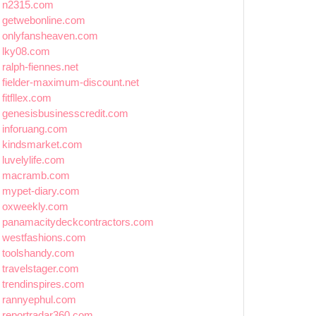
n2315.com
getwebonline.com
onlyfansheaven.com
lky08.com
ralph-fiennes.net
fielder-maximum-discount.net
fitfllex.com
genesisbusinesscredit.com
inforuang.com
kindsmarket.com
luvelylife.com
macramb.com
mypet-diary.com
oxweekly.com
panamacitydeckcontractors.com
westfashions.com
toolshandy.com
travelstager.com
trendinspires.com
rannyephul.com
reportradar360.com