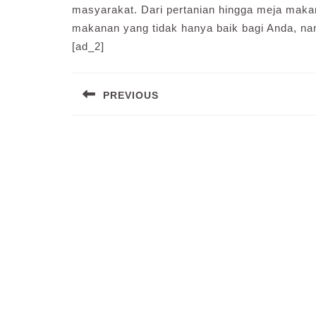
masyarakat. Dari pertanian hingga meja maka
makanan yang tidak hanya baik bagi Anda, namu
[ad_2]
Post
PREVIOUS
navigation
Previous
post: