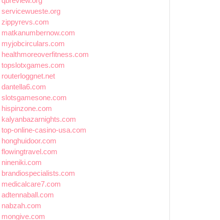
qbreview.org
servicewueste.org
zippyrevs.com
matkanumbernow.com
myjobcirculars.com
healthmoreoverfitness.com
topslotxgames.com
routerloggnet.net
dantella6.com
slotsgamesone.com
hispinzone.com
kalyanbazarnights.com
top-online-casino-usa.com
honghuidoor.com
flowingtravel.com
nineniki.com
brandiospecialists.com
medicalcare7.com
adtennaball.com
nabzah.com
mongive.com