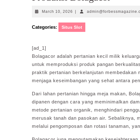
March
March 10, 2026
|
admin@forbessmagazine.
10,
2026
Categories:
Situs Slot
[ad_1]
Bolagacor adalah pertanian kecil milik keluarg
untuk memproduksi produk pangan berkualitas
praktik pertanian berkelanjutan membedakan 
menjaga keseimbangan yang sehat antara pen
Dari lahan pertanian hingga meja makan, Bo
dipanen dengan cara yang meminimalkan dam
metode pertanian organik, menghindari penggu
merusak tanah dan pasokan air. Sebaliknya,
melalui pengomposan dan rotasi tanaman, y
Bolagacor juga mengutamakan kesejahteraan 