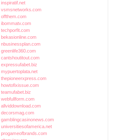
inspiratif.net
vsmsnetworks.com
offthem.com
ibommatv.com
techporfit.com
bekasionline.com
nbusinessplan.com
greenlife360.com
cantshoutitout.com
expressufabet.biz
mypuertoplata.net
thepioneerxpress.com
howtofixissue.com
teamufabet.biz
webfullform.com
allviddownload.com
decorsmag.com
gamblingcasinonews.com
universitiesofamerica.net
progameofbrands.com