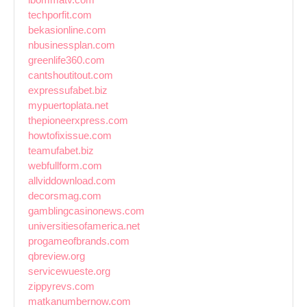
techporfit.com
bekasionline.com
nbusinessplan.com
greenlife360.com
cantshoutitout.com
expressufabet.biz
mypuertoplata.net
thepioneerxpress.com
howtofixissue.com
teamufabet.biz
webfullform.com
allviddownload.com
decorsmag.com
gamblingcasinonews.com
universitiesofamerica.net
progameofbrands.com
qbreview.org
servicewueste.org
zippyrevs.com
matkanumbernow.com