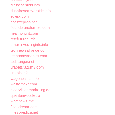
dininghelsinki.info
duanfrescariverside.info
etilerx.com
finestreplica.net
flounderandfumble.com
healthohunt.com
retefuturah.info
smartinvestinginfo.info
technewsalliance.com
technonetmarket.com
tedstanger.net
ufabett732um3.com
uskola.info
wagonpaints.info
waitfornext.com
clearvisionmarketing.co
quantum-code.co
whatnews.me
final-dream.com
finest-replica.net