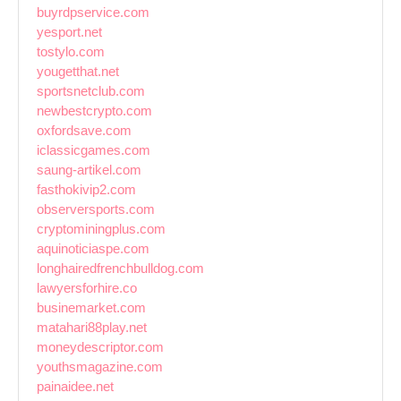
buyrdpservice.com
yesport.net
tostylo.com
yougetthat.net
sportsnetclub.com
newbestcrypto.com
oxfordsave.com
iclassicgames.com
saung-artikel.com
fasthokivip2.com
observersports.com
cryptominingplus.com
aquinoticiaspe.com
longhairedfrenchbulldog.com
lawyersforhire.co
businemarket.com
matahari88play.net
moneydescriptor.com
youthsmagazine.com
painaidee.net