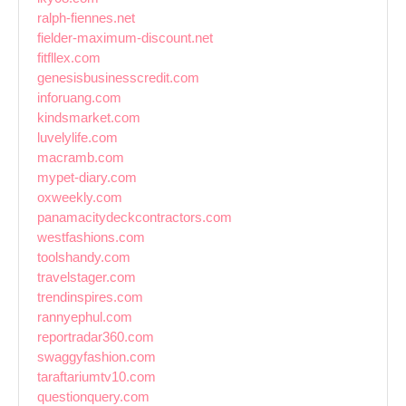
ralph-fiennes.net
fielder-maximum-discount.net
fitfllex.com
genesisbusinesscredit.com
inforuang.com
kindsmarket.com
luvelylife.com
macramb.com
mypet-diary.com
oxweekly.com
panamacitydeckcontractors.com
westfashions.com
toolshandy.com
travelstager.com
trendinspires.com
rannyephul.com
reportradar360.com
swaggyfashion.com
taraftariumtv10.com
questionquery.com