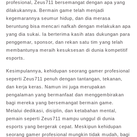
profesional, Zeus711 bersemangat dengan apa yang
dilakukannya. Bermain game telah menjadi
kegemarannya seumur hidup, dan dia merasa
beruntung bisa mencari nafkah dengan melakukan apa
yang dia sukai. Ia berterima kasih atas dukungan para
penggemar, sponsor, dan rekan satu tim yang telah
membantunya meraih kesuksesan di dunia kompetitif
esports.
Kesimpulannya, kehidupan seorang gamer profesional
seperti Zeus711 penuh dengan tantangan, tekanan,
dan kerja keras. Namun ini juga merupakan
pengalaman yang bermanfaat dan menggembirakan
bagi mereka yang bersemangat bermain game.
Melalui dedikasi, disiplin, dan ketabahan mental,
pemain seperti Zeus711 mampu unggul di dunia
esports yang bergerak cepat. Meskipun kehidupan
seorang gamer profesional mungkin tidak mudah, bagi