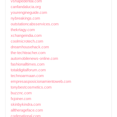
vshapedental.com
canfandalucia.org
yourengineguide.com
nybreakings.com
outstationcabsservices.com
thekrtagy.com
xchangeindia.com
coolmicrotech.com
dreamhousehack.com
the-techteacher.com
automobilenews-online.com
fashionalltimes.com
totaldigitalforum.com
technoarmaan.com
empresasposicionamientoweb.com
tonybestcosmetics.com
buzznc.com
fxjoiner.com
skinbykindra.com
alltherageface.com
codenational.com