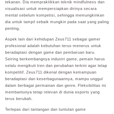
tekanan. Dia mempraktikkan teknik mindfulness dan
visualisasi untuk mempersiapkan dirinya secara
mental sebelum kompetisi, sehingga memungkinkan
dia untuk tampil sebaik mungkin pada saat yang paling
penting.
Aspek lain dari kehidupan Zeus711 sebagai gamer
profesional adalah kebutuhan terus-menerus untuk
beradaptasi dengan game dan pembaruan baru.
Seiring berkembangnya industri game, pemain harus
selalu mengikuti tren dan perubahan terkini agar tetap
kompetitif. Zeus711 dikenal dengan kemampuan
beradaptasi dan keserbagunaannya, mampu unggul
dalam berbagai permainan dan genre. Fleksibilitas ini
membantunya tetap relevan di dunia esports yang
terus berubah.
Terlepas dari tantangan dan tuntutan game