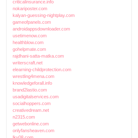
criticalinsurance.info
nokariposter.com
kalyan-guessing-nightplay.com
gameofpanels.com
androidappsdownloader.com
usetimenow.com
healthblow.com
gohelpmate.com
rajdhani-satta-matka.com
writerscraft.net
elearning-childprotection.com
wrestling4mena.com
knowledgeforall.info
brand2lastio.com
usadigitalservices.com
socialhoppers.com
creativedream.net
n2315.com
getwebonline.com
onlyfansheaven.com
lky08.com