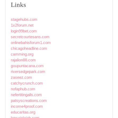
Links
stagehubs.com
1x2forum.net
login99bet.com
secretcourtesans.com
onlinebahisforum1.com
chicagoheadline.com
camming.org
rajalion88.com
goupuntacana.com
riversedgepark.com
zaseez.com
catchycrunch.com
nofaphub.com
nefertitingalls.com
patsyscreations.com
income4proof.com
educaritas.org
lensajelajah.com