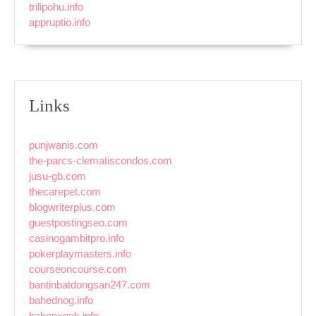
trilipohu.info
appruptio.info
Links
punjwanis.com
the-parcs-clematiscondos.com
jusu-gb.com
thecarepet.com
blogwriterplus.com
guestpostingseo.com
casinogambitpro.info
pokerplaymasters.info
courseoncourse.com
bantinbatdongsan247.com
bahednog.info
bahenxgek.info