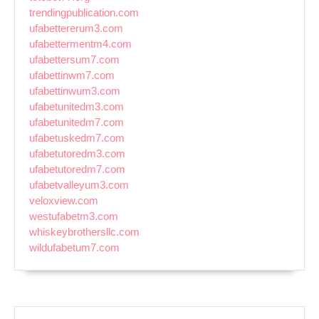
trendingpublication.com
ufabettererum3.com
ufabettermentm4.com
ufabettersum7.com
ufabettinwm7.com
ufabettinwum3.com
ufabetunitedm3.com
ufabetunitedm7.com
ufabetuskedm7.com
ufabetutoredm3.com
ufabetutoredm7.com
ufabetvalleyum3.com
veloxview.com
westufabetm3.com
whiskeybrothersllc.com
wildufabetum7.com