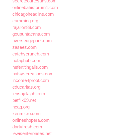
secretcourtesans.com
onlinebahisforum1.com
chicagoheadline.com
camming.org
rajalion88.com
goupuntacana.com
riversedgepark.com
zaseez.com
catchycrunch.com
nofaphub.com
nefertitingalls.com
patsyscreations.com
income4proof.com
educaritas.org
lensajelajah.com
betflik09.net
ncaq.org
xenmicro.com
onlineshopera.com
dartyfresh.com
lewisenterprises.net