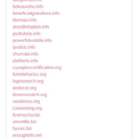
bekosunhu.info
beneficialgrandiose.info
blomaio.info
dosellinfoplete.info
podtubeio.info
powerfulvolatile.info
qvidsio.info
shumaio.info
slotherio.info
cysapluscertification.org
fortnitehacks.org
loginsearch.org
aodecor.org
donorsmatch.org
nowtimes.org
casinoeing.org
livemocha.biz
streetlife.biz
hyves.biz
enoughinfo.net