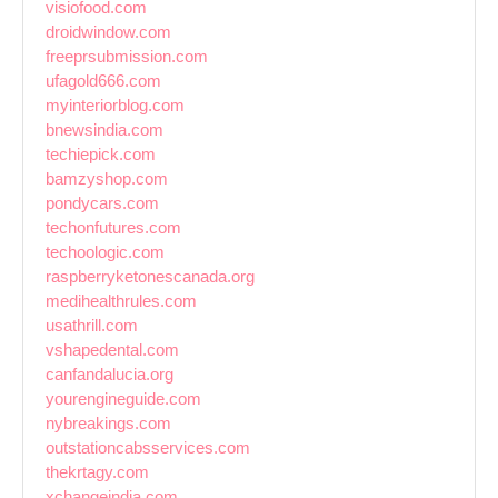
visiofood.com
droidwindow.com
freeprsubmission.com
ufagold666.com
myinteriorblog.com
bnewsindia.com
techiepick.com
bamzyshop.com
pondycars.com
techonfutures.com
techoologic.com
raspberryketonescanada.org
medihealthrules.com
usathrill.com
vshapedental.com
canfandalucia.org
yourengineguide.com
nybreakings.com
outstationcabsservices.com
thekrtagy.com
xchangeindia.com