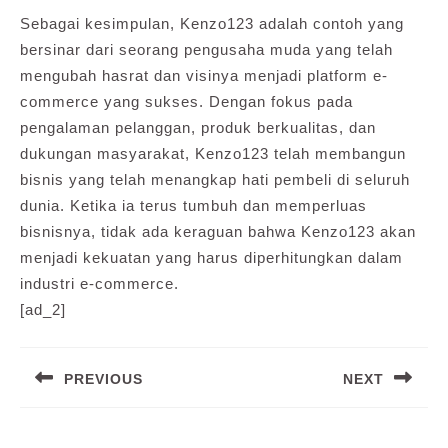
Sebagai kesimpulan, Kenzo123 adalah contoh yang
bersinar dari seorang pengusaha muda yang telah
mengubah hasrat dan visinya menjadi platform e-
commerce yang sukses. Dengan fokus pada
pengalaman pelanggan, produk berkualitas, dan
dukungan masyarakat, Kenzo123 telah membangun
bisnis yang telah menangkap hati pembeli di seluruh
dunia. Ketika ia terus tumbuh dan memperluas
bisnisnya, tidak ada keraguan bahwa Kenzo123 akan
menjadi kekuatan yang harus diperhitungkan dalam
industri e-commerce.
[ad_2]
Post
PREVIOUS
NEXT
navigation
Previous
Next
post:
post: