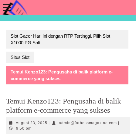
Skip
Open
to
content
Button
Slot Gacor Hari Ini dengan RTP Tertinggi, Pilih Slot
X1000 PG Soft
Situs Slot
Temui Kenzo123: Pengusaha di balik platform e-
commerce yang sukses
Temui Kenzo123: Pengusaha di balik
platform e-commerce yang sukses
August
admin@fo
August 23, 2025
|
admin@forbessmagazine.com
|
23,
9:50 pm
2025