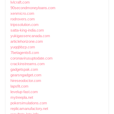
lvlcraft.com
90secondmoneyloans.com
xenmicro.com
rodrovers.com
tripssolution.com
satta-king-india.com
yukigassencanada.com
articlehorizone.com
yuqqbbzp.com
7betagents6.com
coronavirusuptodate.com
crackinstreams.com
gadgetspak.com
gearsngadget.com
hireseodoctor.com
lapsfit.com
levelup-fast.com
mytreepla.net
pokersimulations.com
replicamanufactory.net