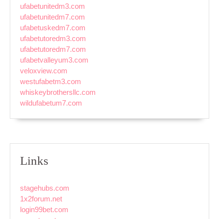
ufabetunitedm3.com
ufabetunitedm7.com
ufabetuskedm7.com
ufabetutoredm3.com
ufabetutoredm7.com
ufabetvalleyum3.com
veloxview.com
westufabetm3.com
whiskeybrothersllc.com
wildufabetum7.com
Links
stagehubs.com
1x2forum.net
login99bet.com