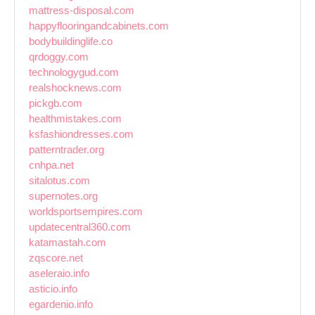
mattress-disposal.com
happyflooringandcabinets.com
bodybuildinglife.co
qrdoggy.com
technologygud.com
realshocknews.com
pickgb.com
healthmistakes.com
ksfashiondresses.com
patterntrader.org
cnhpa.net
sitalotus.com
supernotes.org
worldsportsempires.com
updatecentral360.com
katamastah.com
zqscore.net
aseleraio.info
asticio.info
egardenio.info