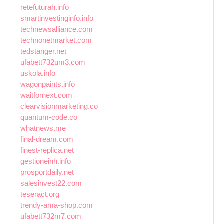
retefuturah.info
smartinvestinginfo.info
technewsalliance.com
technonetmarket.com
tedstanger.net
ufabett732um3.com
uskola.info
wagonpaints.info
waitfornext.com
clearvisionmarketing.co
quantum-code.co
whatnews.me
final-dream.com
finest-replica.net
gestioneinh.info
prosportdaily.net
salesinvest22.com
teseract.org
trendy-ama-shop.com
ufabett732m7.com