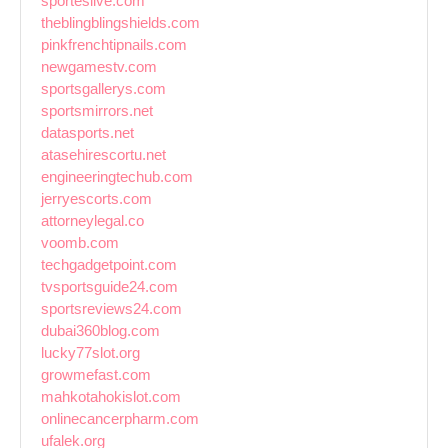
sporteslive.com
theblingblingshields.com
pinkfrenchtipnails.com
newgamestv.com
sportsgallerys.com
sportsmirrors.net
datasports.net
atasehirescortu.net
engineeringtechub.com
jerryescorts.com
attorneylegal.co
voomb.com
techgadgetpoint.com
tvsportsguide24.com
sportsreviews24.com
dubai360blog.com
lucky77slot.org
growmefast.com
mahkotahokislot.com
onlinecancerpharm.com
ufalek.org