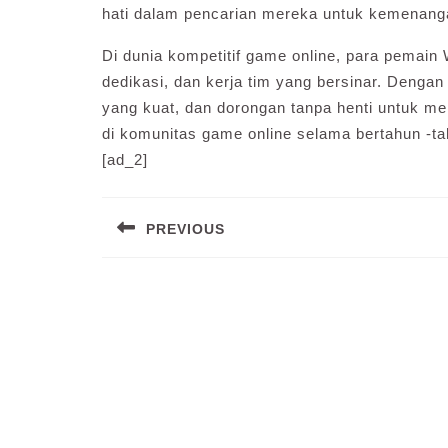
hati dalam pencarian mereka untuk kemenang
Di dunia kompetitif game online, para pemain
dedikasi, dan kerja tim yang bersinar. Denga
yang kuat, dan dorongan tanpa henti untuk me
di komunitas game online selama bertahun -t
[ad_2]
Post
PREVIOUS
navigation
Previous
post: