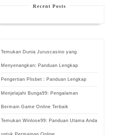
Recent Posts
Temukan Dunia Juruscasino yang
Menyenangkan: Panduan Lengkap
Pengertian Plisbet : Panduan Lengkap
Menjelajahi Bunga99: Pengalaman
Bermain Game Online Terbaik
Temukan Winlose99: Panduan Utama Anda
untuk Permainan Online