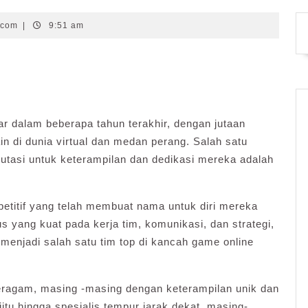
admin@forbessmagazine.com
.com
|
9:51 am
r dalam beberapa tahun terakhir, dengan jutaan
in di dunia virtual dan medan perang. Salah satu
tasi untuk keterampilan dan dedikasi mereka adalah
titif yang telah membuat nama untuk diri mereka
s yang kuat pada kerja tim, komunikasi, dan strategi,
 menjadi salah satu tim top di kancah game online
beragam, masing -masing dengan keterampilan unik dan
tu hingga spesialis tempur jarak dekat, masing-