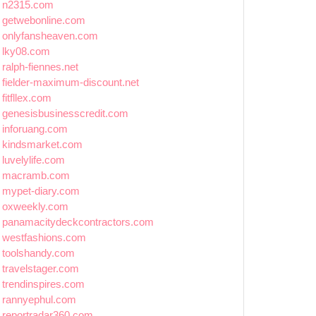
n2315.com
getwebonline.com
onlyfansheaven.com
lky08.com
ralph-fiennes.net
fielder-maximum-discount.net
fitfllex.com
genesisbusinesscredit.com
inforuang.com
kindsmarket.com
luvelylife.com
macramb.com
mypet-diary.com
oxweekly.com
panamacitydeckcontractors.com
westfashions.com
toolshandy.com
travelstager.com
trendinspires.com
rannyephul.com
reportradar360.com