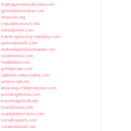
matkagameresultsview.com
getsolutionsonline.com
hispinner.org
criticalinsurance.info
nokariposter.com
kalyan-guessing-nightplay.com
gameofpanels.com
androidappsdownloader.com
usetimenow.com
healthblow.com
gohelpmate.com
rajdhani-satta-matka.com
writerscraft.net
elearning-childprotection.com
wrestling4mena.com
knowledgeforall.info
brand2lastio.com
usadigitalservices.com
socialhoppers.com
creativedream.net