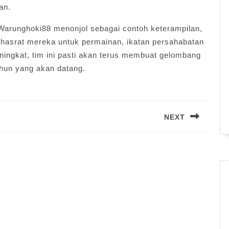
an.
 Warunghoki88 menonjol sebagai contoh keterampilan,
n hasrat mereka untuk permainan, ikatan persahabatan
ningkat, tim ini pasti akan terus membuat gelombang
ahun yang akan datang.
NEXT
Next
post: