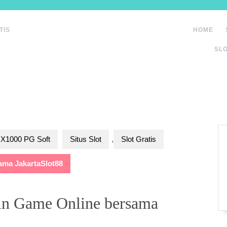
TIS
HOME
SL
ot X1000 PG Soft
Situs Slot
,
Slot Gratis
ma JakartaSlot88
n Game Online bersama