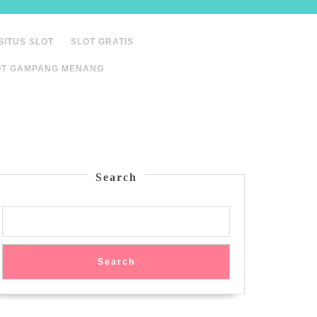
SITUS SLOT
SLOT GRATIS
OT GAMPANG MENANG
Search
Search