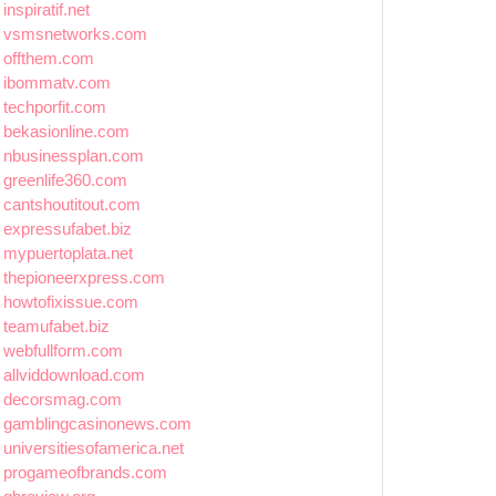
inspiratif.net
vsmsnetworks.com
offthem.com
ibommatv.com
techporfit.com
bekasionline.com
nbusinessplan.com
greenlife360.com
cantshoutitout.com
expressufabet.biz
mypuertoplata.net
thepioneerxpress.com
howtofixissue.com
teamufabet.biz
webfullform.com
allviddownload.com
decorsmag.com
gamblingcasinonews.com
universitiesofamerica.net
progameofbrands.com