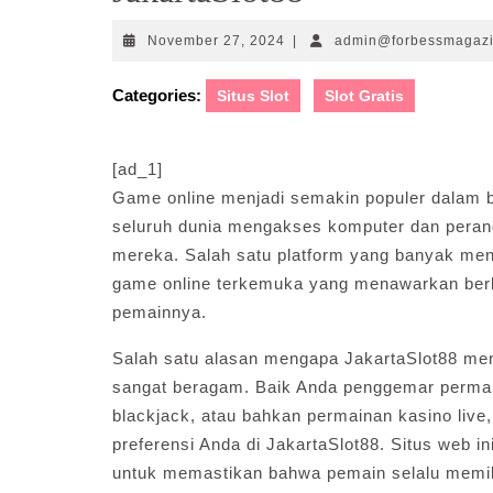
November
November 27, 2024
|
admin@forbessmagaz
27,
2024
Categories:
Situs Slot
Slot Gratis
[ad_1]
Game online menjadi semakin populer dalam be
seluruh dunia mengakses komputer dan peran
mereka. Salah satu platform yang banyak mena
game online terkemuka yang menawarkan berb
pemainnya.
Salah satu alasan mengapa JakartaSlot88 menj
sangat beragam. Baik Anda penggemar permaina
blackjack, atau bahkan permainan kasino liv
preferensi Anda di JakartaSlot88. Situs web i
untuk memastikan bahwa pemain selalu memili