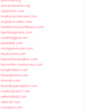
qbreview.org
servicewueste.org
zippyrevs.com
matkanumbernow.com
myjobcirculars.com
healthmoreoverfitness.com
topslotxgames.com
routerloggnet.net
dantella6.com
slotsgamesone.com
hispinzone.com
kalyanbazarnights.com
top-online-casino-usa.com
honghuidoor.com
flowingtravel.com
nineniki.com
brandiospecialists.com
medicalcare7.com
adtennaball.com
nabzah.com
mongive.com