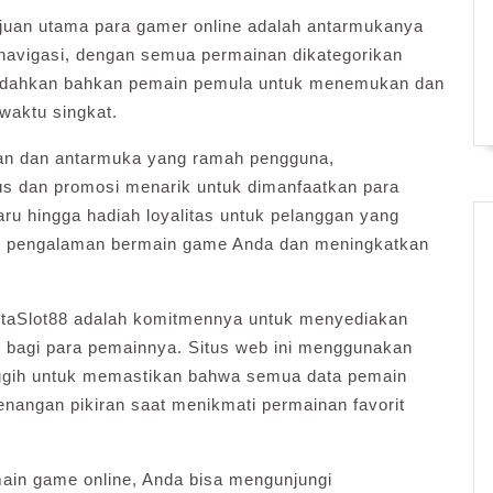
ujuan utama para gamer online adalah antarmukanya
navigasi, dengan semua permainan dikategorikan
mudahkan bahkan pemain pemula untuk menemukan dan
waktu singkat.
an dan antarmuka yang ramah pengguna,
us dan promosi menarik untuk dimanfaatkan para
ru hingga hadiah loyalitas untuk pelanggan yang
an pengalaman bermain game Anda dan meningkatkan
artaSlot88 adalah komitmennya untuk menyediakan
 bagi para pemainnya. Situs web ini menggunakan
nggih untuk memastikan bahwa semua data pemain
enangan pikiran saat menikmati permainan favorit
main game online, Anda bisa mengunjungi