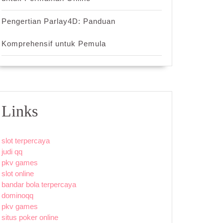
Pengertian Parlay4D: Panduan
Komprehensif untuk Pemula
Links
slot terpercaya
judi qq
pkv games
slot online
bandar bola terpercaya
dominoqq
pkv games
situs poker online